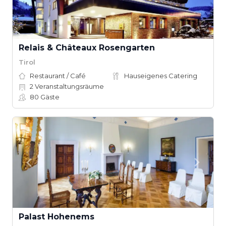
Relais & Châteaux Rosengarten
Tirol
Restaurant / Café
Hauseigenes Catering
2
Veranstaltungsräume
80
Gäste
Palast Hohenems