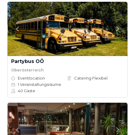
Partybus OÖ
Oberösterreich
Eventlocation
Catering Flexibel
1
Veranstaltungsräume
40
Gäste