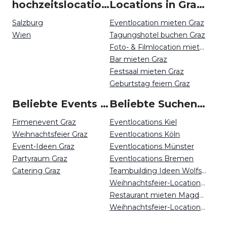
hochzeitslocation um Graz
Locations in Graz mieten
Salzburg
Eventlocation mieten Graz
Wien
Tagungshotel buchen Graz
Foto- & Filmlocation mieten Graz
Bar mieten Graz
Festsaal mieten Graz
Geburtstag feiern Graz
Beliebte Events in Graz
Beliebte Suchen auf Event Inc
Firmenevent Graz
Eventlocations Kiel
Weihnachtsfeier Graz
Eventlocations Köln
Event-Ideen Graz
Eventlocations Münster
Partyraum Graz
Eventlocations Bremen
Catering Graz
Teambuilding Ideen Wolfsburg
Weihnachtsfeier-Locations Magdeburg
Restaurant mieten Magdeburg
Weihnachtsfeier-Locations Berlin