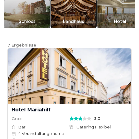
Schloss
Landhaus
Hotel
7
Ergebnisse
Hotel Mariahilf
3,0
Graz
Bar
Catering Flexibel
4
Veranstaltungsräume