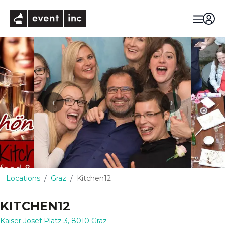
eventinc
‹
›
Locations
Graz
Kitchen12
KITCHEN12
Kaiser Josef Platz 3
,
8010
Graz