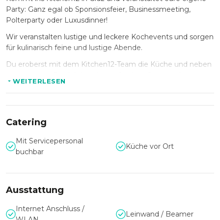
Party: Ganz egal ob Sponsionsfeier, Businessmeeting,
Polterparty oder Luxusdinner!
Wir veranstalten lustige und leckere Kochevents und sorgen
für kulinarisch feine und lustige Abende.
Du eroberst mit dem Kitchen12-Team die Küche und neben
interessanter Produktkunde mit frischen & saisonalen
WEITERLESEN
Zutaten profitierst Du von vielen Tipps & Tricks. Aus
allerbesten Zutaten zauberst Du gemeinsam mit uns ein
Menü bei dem weder der Genuss noch der Spaß zu kurz
kommen!
Catering
Mit Servicepersonal
Küche vor Ort
buchbar
•
Open Table
Endlich mal nach Herzenslust bekochen lassen!
Ausstattung
Der Open Table bietet Platz für bis zu 60 Personen für
Feierlichkeiten und Veranstaltungen jeglicher Art.
Internet Anschluss /
Leinwand / Beamer
Direkt vor Deinen Augen werden frische & saisonale
WLAN