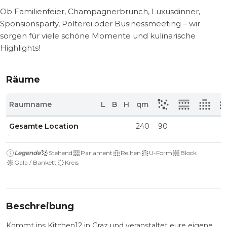
Ob Familienfeier, Champagnerbrunch, Luxusdinner,
Sponsionsparty, Polterei oder Businessmeeting – wir
sorgen für viele schöne Momente und kulinarische
Highlights!
Räume
Raumname
L
B
H
qm
Gesamte Location
240
90
Legende
Stehend
Parlament
Reihen
U-Form
Block
Gala / Bankett
Kreis
Beschreibung
Kommt ins Kitchen12 in Graz und veranstaltet eure eigene