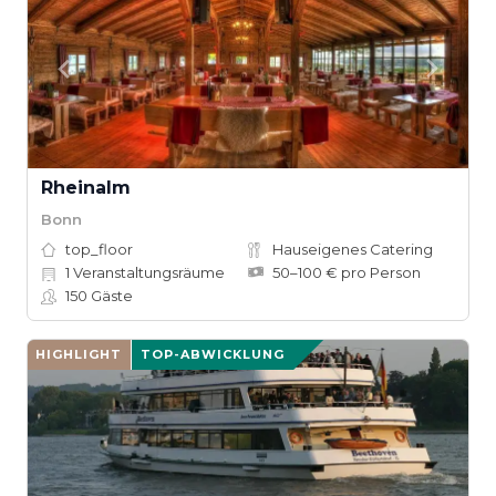
Rheinalm
Bonn
top_floor
Hauseigenes Catering
1
Veranstaltungsräume
50–100 € pro Person
150
Gäste
HIGHLIGHT
TOP-ABWICKLUNG