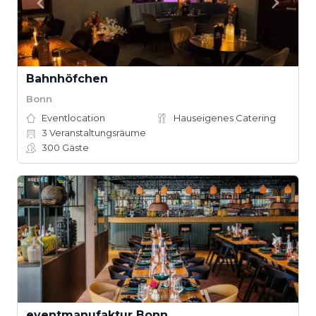
Bahnhöfchen
Bonn
Eventlocation
Hauseigenes Catering
3
Veranstaltungsräume
300
Gäste
eventmanufaktur Bonn