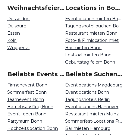
Weihnachtsfeiern um Bonn
Locations in Bonn mieten
Düsseldorf
Eventlocation mieten Bonn
Duisburg
Tagungshotel buchen Bonn
Essen
Restaurant mieten Bonn
Köln
Foto- & Filmlocation mieten Bonn
Wuppertal
Bar mieten Bonn
Festsaal mieten Bonn
Geburtstag feiern Bonn
Beliebte Events in Bonn
Beliebte Suchen auf Event Inc
Firmenevent Bonn
Eventlocations Magdeburg
Sommerfest Bonn
Eventlocations Bonn
Teamevent Bonn
Tagungshotels Berlin
Betriebsausflug Bonn
Eventlocations Hannover
Event-Ideen Bonn
Restaurant mieten Mainz
Partyraum Bonn
Sommerfest-Locations Freiburg
Hochzeitslocation Bonn
Bar mieten Hamburg