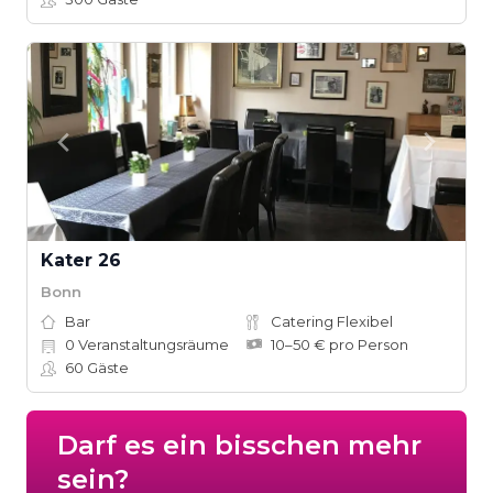
Kater 26
Bonn
Bar
Catering Flexibel
0
Veranstaltungsräume
10–50 € pro Person
60
Gäste
Darf es ein bisschen mehr
sein?