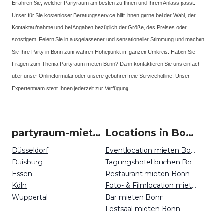
Erfahren Sie, welcher Partyraum am besten zu Ihnen und Ihrem Anlass passt.
Unser für Sie kostenloser Beratungsservice hilft Ihnen gerne bei der Wahl, der
Kontaktaufnahme und bei Angaben bezüglich der Größe, des Preises oder
sonstigem. Feiern Sie in ausgelassener und sensationeller Stimmung und machen
Sie Ihre Party in Bonn zum wahren Höhepunkt im ganzen Umkreis. Haben Sie
Fragen zum Thema Partyraum mieten Bonn? Dann kontaktieren Sie uns einfach
über unser Onlineformular oder unsere gebührenfreie Servicehotline. Unser
Expertenteam steht Ihnen jederzeit zur Verfügung.
partyraum-mieten um Bonn
Locations in Bonn mieten
Düsseldorf
Eventlocation mieten Bonn
Duisburg
Tagungshotel buchen Bonn
Essen
Restaurant mieten Bonn
Köln
Foto- & Filmlocation mieten Bonn
Wuppertal
Bar mieten Bonn
Festsaal mieten Bonn