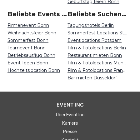
Geburtstag feiern Bonn
Beliebte Events in Bonn
Beliebte Suchen auf Event Inc
Firmenevent Bonn
Tagungshotels Berlin
Weihnachtsfeier Bonn
Sommerfest-Locations Stuttgart
Sommerfest Bonn
Eventlocations Potsdam
Teamevent Bonn
Film & Fotolocations Berlin
Betriebsausflug Bonn
Restaurant mieten Bonn
Event-Ideen Bonn
Film & Fotolocations Münster
Hochzeitslocation Bonn
Film & Fotolocations Frankfurt
Bar mieten Düsseldorf
EVENT INC
Über Event Inc
Karriere
Presse
Kontakt