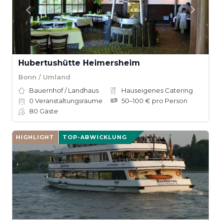
Hubertushütte Heimersheim
Bonn / Umland
Bauernhof / Landhaus
Hauseigenes Catering
0
Veranstaltungsräume
50–100 € pro Person
80
Gäste
HIGHLIGHT
TOP-ABWICKLUNG