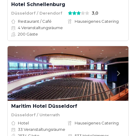
Hotel Schnellenburg
3,0
Düsseldorf / Derendorf
Restaurant / Café
Hauseigenes Catering
4
Veranstaltungsräume
200
Gäste
Maritim Hotel Düsseldorf
Düsseldorf / Unterrath
Hotel
Hauseigenes Catering
33
Veranstaltungsräume
2534
Gäste
533
Hotelzimmer