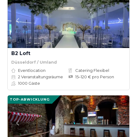
B2 Loft
Düsseldorf / Umland
Eventlocation
Catering Flexibel
2
Veranstaltungsräume
15–120 € pro Person
1000
Gäste
TOP-ABWICKLUNG