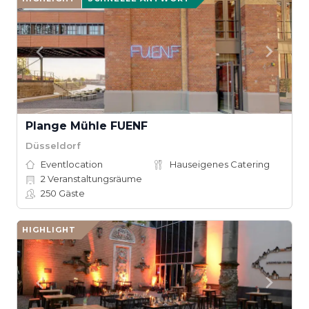
Plange Mühle FUENF
Düsseldorf
Eventlocation
Hauseigenes Catering
2
Veranstaltungsräume
250
Gäste
HIGHLIGHT