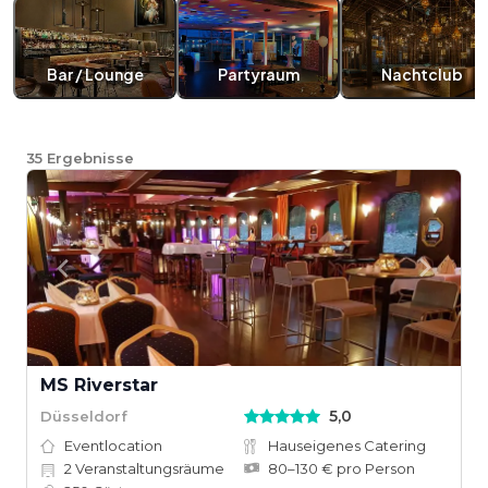
Bar / Lounge
Partyraum
Nachtclub
35
Ergebnisse
MS Riverstar
5,0
Düsseldorf
Eventlocation
Hauseigenes Catering
2
Veranstaltungsräume
80–130 € pro Person