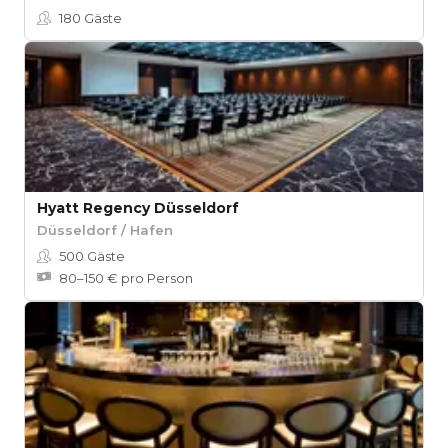
180
Gäste
Hyatt Regency Düsseldorf
Düsseldorf / Hafen
500
Gäste
80–150 € pro Person