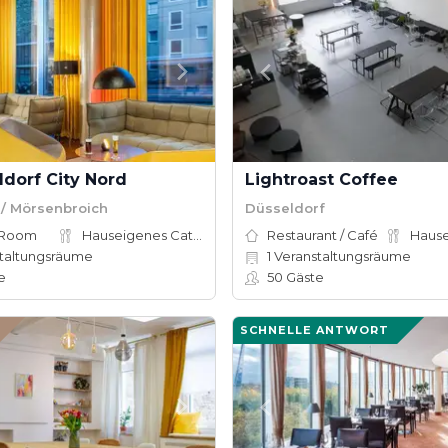
dorf City Nord
Lightroast Coffee
 / Mörsenbroich
Düsseldorf
 Room
Hauseigenes Catering
Restaurant / Café
taltungsräume
1
Veranstaltungsräume
e
50
Gäste
SCHNELLE ANTWORT