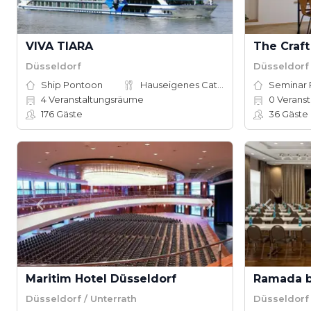
VIVA TIARA
The Craft
Düsseldorf
Düsseldorf
Ship Pontoon
Hauseigenes Catering
Seminar
4
Veranstaltungsräume
0
Veranst
176
Gäste
36
Gäste
Maritim Hotel Düsseldorf
Düsseldorf / Unterrath
Düsseldorf