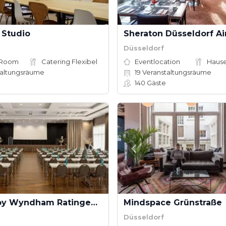
 Studio
Düsseldorf
 Room
Catering Flexibel
Eventlocation
altungsräume
19
Veranstaltungsräume
140
Gäste
Ramada by Wyndham Ratingen Düsseldorf Airport
Mindspace Grünstraße
Düsseldorf