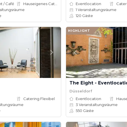
t / Café
Hauseigenes Catering
Eventlocation
Cater
altungsräume
1
Veranstaltungsräume
e
120
Gäste
HIGHLIGHT
Düsseldorf
Catering Flexibel
Eventlocation
altungsräume
3
Veranstaltungsräume
e
550
Gäste