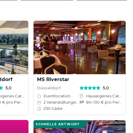
ldorf
MS Riverstar
5,0
5,0
Düsseldorf
Hauseigenes Catering
Eventlocation
Hauseigenes Catering
35–150 € pro Person
2
Veranstaltungsräume
80–130 € pro Person
250
Gäste
SCHNELLE ANTWORT