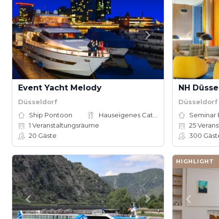
Event Yacht Melody
NH Düssel
Düsseldorf
Düsseldorf
Ship Pontoon
Hauseigenes Catering
Seminar
1
Veranstaltungsräume
25
Verans
20
Gäste
300
Gäst
HIGHLIGHT