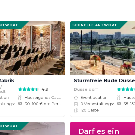
ANTWORT
SCHNELLE ANTWORT
fabrik
Sturmfreie Bude Düsse
/
4,9
Düsseldorf
adt
ation
Hauseigenes Catering
Eventlocation
tungsräume
30–100 € pro Person
0
Veranstaltungsräume
120
Gäste
ANTWORT
Darf es ein