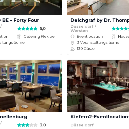
BE - Forty Four
Deichgraf by Dr. Thom
/
Düsseldorf /
5,0
Wersten
ation
Catering Flexibel
Eventlocation
altungsräume
3
Veranstaltungsräume
130
Gäste
hnellenburg
Kiefern2-Eventlocation
/
3,0
Düsseldorf