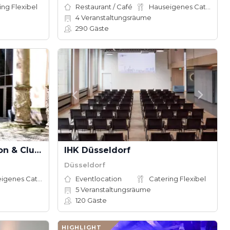
ing Flexibel
Restaurant / Café
Hauseigenes Catering
4
Veranstaltungsräume
290
Gäste
The Eight - Eventlocation & Club in Düsseldorf
IHK Düsseldorf
Düsseldorf
Hauseigenes Catering
Eventlocation
Catering Flexibel
5
Veranstaltungsräume
120
Gäste
HIGHLIGHT