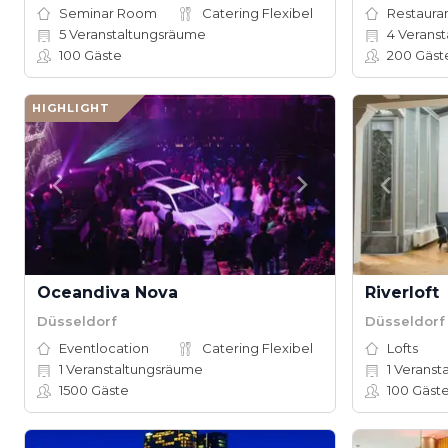
Seminar Room
Catering Flexibel
Restauran
5
Veranstaltungsräume
4
Veranst
100
Gäste
200
Gäst
HIGHLIGHT
Oceandiva Nova
Riverloft
Düsseldorf
Düsseldorf
Eventlocation
Catering Flexibel
Lofts
1
Veranstaltungsräume
1
Veranst
1500
Gäste
100
Gäst