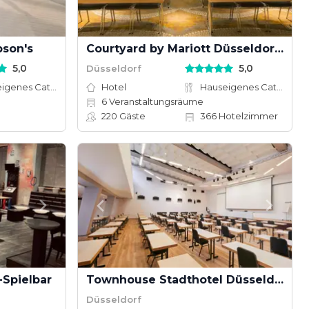
pson's
Courtyard by Mariott Düsseldorf Seestern
5,0
5,0
Düsseldorf
Hauseigenes Catering
Hotel
Hauseigenes Catering
6
Veranstaltungsräume
220
Gäste
366
Hotelzimmer
-Spielbar
Townhouse Stadthotel Düsseldorf
Düsseldorf