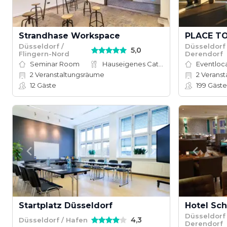
Strandhase Workspace
PLACE TO 
Düsseldorf /
Düsseldorf 
5,0
Flingern-Nord
Derendorf
Seminar Room
Hauseigenes Catering
Eventloc
2
Veranstaltungsräume
2
Veranst
12
Gäste
199
Gäste
Startplatz Düsseldorf
Hotel Sc
Düsseldorf 
4,3
Düsseldorf / Hafen
Derendorf