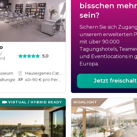
bisschen mehr
sein?
Sichern Sie sich Zugan
unserem erweiterten Po
mit über 90.000
o
Tagungshotels, Teame
/
5,0
und Eventlocations in 
ord
Europa.
Museum
Hauseigenes Catering
tungsräume
40–90 € pro Person
Jetzt freischal
VIRTUAL / HYBRID READY
HIGHLIGHT