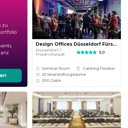
g zu
rtfolio
Design Offices Düsseldorf Fürst und Friedrich
vents
Düsseldorf /
5,0
ganz
Friedrichstadt
Seminar Room
Catering Flexibel
22
Veranstaltungsräume
ten
300
Gäste