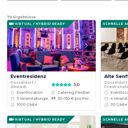
79
Ergebnisse
VIRTUAL / HYBRID READY
SCHNELLE 
Eventresidenz
Alte Senf
Düsseldorf /
Düsseldorf 
5,0
Altstadt
Friedrichst
Eventlocation
Catering Flexibel
Eventloc
5
Veranstaltungsräume
50–150 € pro Person
4
Veranstal
1000
Gäste
30
Gäste
VIRTUAL / HYBRID READY
SCHNELLE 