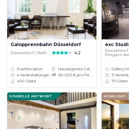
Galopprennbahn Düsseldorf
exc Studi
Düsseldorf 
4,2
Düsseldorf / Rath
Flingern-N
Eventlocation
Hauseigenes Catering
Gallery 
4
Veranstaltungsräume
50–200 € pro Person
3
Veranstal
400
Gäste
70
Gäste
SCHNELLE ANTWORT
HIGHLIGHT