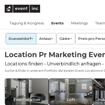
eventinc
Tagung & Kongress
Events
Meetings
Team
Duesseldorf
Anlass
Gäste
Preis pro Pers
Location Pr Marketing Even
Locations finden - Unverbindlich anfragen 
Suche & finde in unserem Portfolio die besten Event-Locations in D
Eventlocation
Loft
Ind