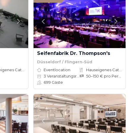
Seifenfabrik Dr. Thompson's
Düsseldorf / Flingern-Süd
Hauseigenes Catering
Eventlocation
Hauseigenes Catering
3
Veranstaltungsräume
50–150 € pro Person
699
Gäste