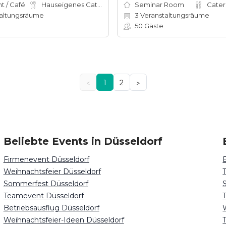
t / Café
Hauseigenes Catering
Seminar Room
Cater
altungsräume
3
Veranstaltungsräume
50
Gäste
<
1
2
>
Beliebte Events in Düsseldorf
Firmenevent Düsseldorf
Weihnachtsfeier Düsseldorf
Sommerfest Düsseldorf
Teamevent Düsseldorf
Betriebsausflug Düsseldorf
Weihnachtsfeier-Ideen Düsseldorf