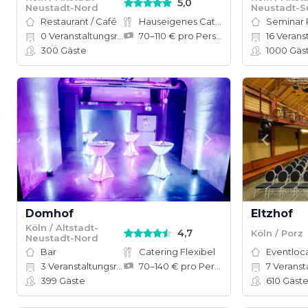
5,0
Neustadt-Nord
Neustadt-S
Restaurant / Café
Hauseigenes Catering
Seminar
0
Veranstaltungsräume
70–110 € pro Person
16
Veranstal
300
Gäste
1000
Gäs
Domhof
Eltzhof
Köln / Altstadt-
4,7
Köln / Porz
Neustadt-Nord
Bar
Catering Flexibel
Eventloc
3
Veranstaltungsräume
70–140 € pro Person
7
Veranstalt
399
Gäste
610
Gäst