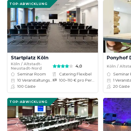
TOP-ABWICKLUNG
Startplatz Köln
Ponyhof 
Köln / Altstadt-
4,0
Köln / Alts
Neustadt-Nord
Seminar Room
Catering Flexibel
Seminar
10
Veranstaltungsräume
100–110 € pro Person
1
Veranstalt
100
Gäste
20
Gäste
TOP-ABWICKLUNG