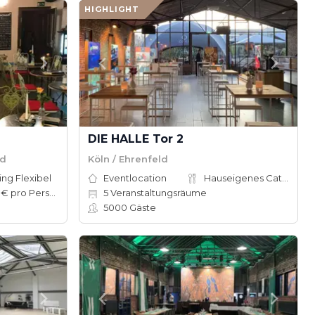
HIGHLIGHT
DIE HALLE Tor 2
rd
Köln / Ehrenfeld
ing Flexibel
Eventlocation
Hauseigenes Catering
10–50 € pro Person
5
Veranstaltungsräume
5000
Gäste