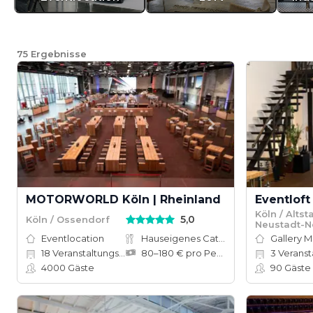
75
Ergebnisse
MOTORWORLD Köln | Rheinland
Eventloft
Köln / Altst
5,0
Köln / Ossendorf
Neustadt-N
Eventlocation
Hauseigenes Catering
Gallery 
18
Veranstaltungsräume
80–180 € pro Person
3
Veranstal
4000
Gäste
90
Gäste