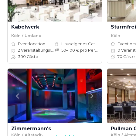
Kabelwerk
Sturmfre
Köln / Umland
Köln
Eventlocation
Hauseigenes Catering
Eventloc
2
Veranstaltungsräume
50–100 € pro Person
0
Veranstal
300
Gäste
70
Gäste
Zimmermann's
Pullman 
Köln / Altstadt-
Köln / Altst