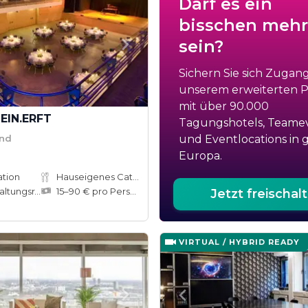
Darf es ein
bisschen mehr
sein?
Sichern Sie sich Zugan
unserem erweiterten Po
mit über 90.000
EIN.ERFT
Tagungshotels, Teame
and
und Eventlocations in 
Europa.
ation
Hauseigenes Catering
tungsräume
15–90 € pro Person
Jetzt freischal
e
VIRTUAL / HYBRID READY