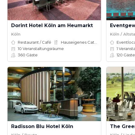
Dorint Hotel Köln am Heumarkt
Eventge
Köln
Köln / Alts
Restaurant / Café
Hauseigenes Catering
Eventloc
10
Veranstaltungsräume
1
Veranstalt
360
Gäste
120
Gäste
Radisson Blu Hotel Köln
The Gree
Köln / Deutz
Köln / Lind