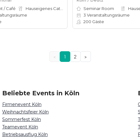
t / Café
Hauseigenes Catering
Seminar Room
altungsräume
3
Veranstaltungsräume
e
200
Gäste
<
1
2
>
Beliebte Events in Köln
Firmenevent Köln
Weihnachtsfeier Köln
Sommerfest Köln
Teamevent Köln
Betriebsausflug Köln