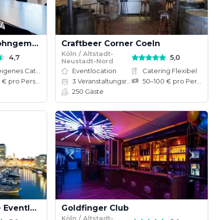
Meeting Space - die wohngemeinschaft
Craftbeer Corner Coeln
Köln / Altstadt-
4,7
5,0
Neustadt-Nord
Hauseigenes Catering
Eventlocation
Catering Flexibel
15–120 € pro Person
3
Veranstaltungsräume
50–100 € pro Person
250
Gäste
KRANHÄUSER Köln - Die Eventlocation im KRANHAUS NORD am Rhein
Goldfinger Club
Köln / Altstadt-