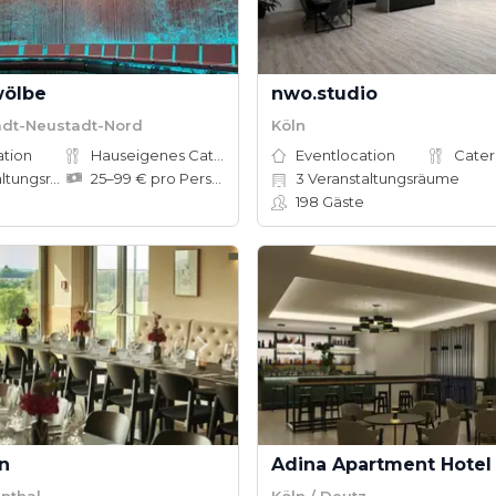
wölbe
nwo.studio
tadt-Neustadt-Nord
Köln
ation
Hauseigenes Catering
Eventlocation
Cater
ungsräume
25–99 € pro Person
3
Veranstaltungsräume
198
Gäste
n
Adina Apartment Hotel
enthal
Köln / Deutz