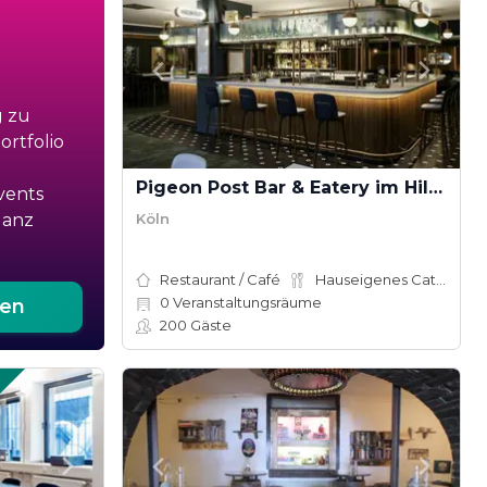
g zu
rtfolio
Pigeon Post Bar & Eatery im Hilton Cologne
vents
Köln
ganz
Restaurant / Café
Hauseigenes Catering
0
Veranstaltungsräume
ten
200
Gäste