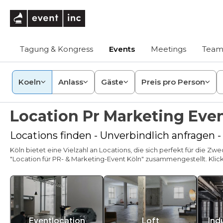
eventinc
Tagung & Kongress
Events
Meetings
Team
Koeln
Anlass
Gäste
Preis pro Person
Location Pr Marketing Even
Locations finden - Unverbindlich anfragen 
Köln bietet eine Vielzahl an Locations, die sich perfekt für die 
"Location für PR- & Marketing-Event Köln" zusammengestellt. Klic
Eventlocation
Loft
Ind