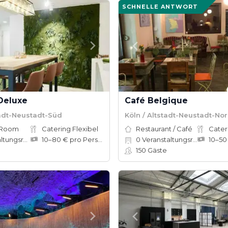
SCHNELLE ANTWORT
Deluxe
Café Belgique
tadt-Neustadt-Süd
Köln / Altstadt-Neustadt-No
 Room
Catering Flexibel
Restaurant / Café
Cater
ungsräume
10–80 € pro Person
0
Veranstaltungsräume
150
Gäste