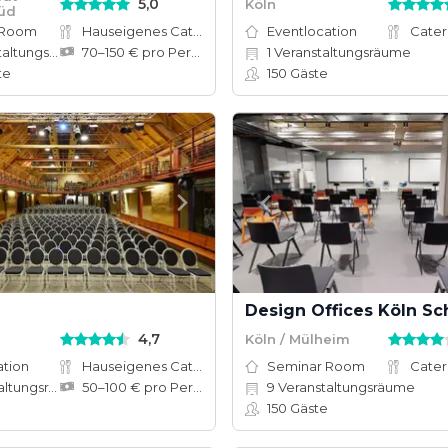
5,0
Köln
üd
 Room
Hauseigenes Catering
Eventlocation
Cater
tungsräume
70–150 € pro Person
1
Veranstaltungsräume
te
150
Gäste
4,7
Köln / Mülheim
ation
Hauseigenes Catering
Seminar Room
Cater
ungsräume
50–100 € pro Person
9
Veranstaltungsräume
e
150
Gäste