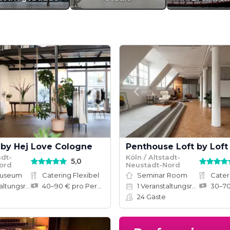
 by Hej Love Cologne
adt-
Köln / Altstadt-
5,0
ord
Neustadt-Nord
Museum
Catering Flexibel
Seminar Room
Cater
tungsräume
40–90 € pro Person
1
Veranstaltungsräume
24
Gäste