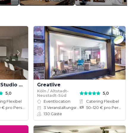
Penthouse Loft by Loft Studio Cologne
Greatlive
Köln / Altstadt-
5,0
5,0
Neustadt-Süd
ing Flexibel
Eventlocation
Catering Flexibel
30–70 € pro Person
3
Veranstaltungsräume
50–120 € pro Person
130
Gäste