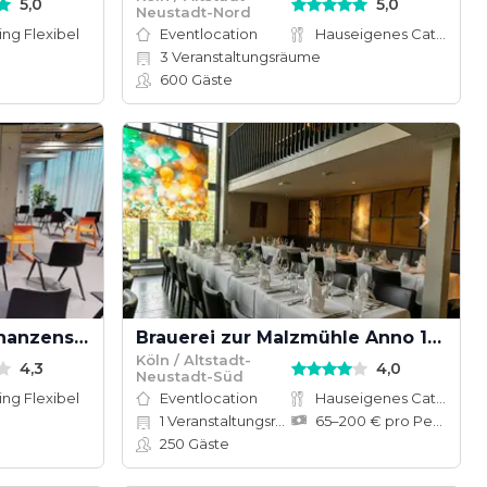
5,0
5,0
Neustadt-Nord
ing Flexibel
Eventlocation
Hauseigenes Catering
3
Veranstaltungsräume
600
Gäste
Design Offices Köln Schanzenstraße
Brauerei zur Malzmühle Anno 1858
Köln / Altstadt-
4,3
4,0
Neustadt-Süd
ing Flexibel
Eventlocation
Hauseigenes Catering
1
Veranstaltungsräume
65–200 € pro Person
250
Gäste