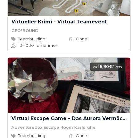
Virtueller Krimi - Virtual Teamevent
GEO°BOUND
Teambuilding
Ohne
10–1000
Teilnehmer
16,90€
ca.
/ Pers.
Virtual Escape Game - Das Aurora Vermächtnis
Adventurebox Escape Room Karlsruhe
Teambuilding
Ohne