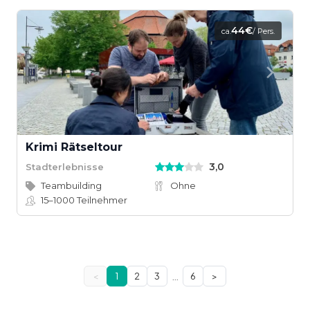
44€
ca.
/ Pers.
Krimi Rätseltour
3,0
Stadterlebnisse
Teambuilding
Ohne
15–1000
Teilnehmer
…
<
1
2
3
6
>