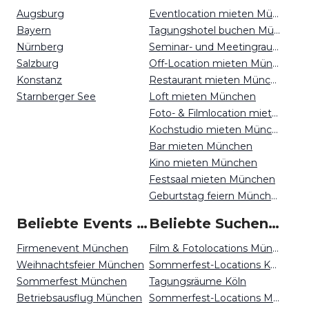
Augsburg
Eventlocation mieten München
Bayern
Tagungshotel buchen München
Nürnberg
Seminar- und Meetingraum mieten München
Salzburg
Off-Location mieten München
Konstanz
Restaurant mieten München
Starnberger See
Loft mieten München
Foto- & Filmlocation mieten München
Kochstudio mieten München
Bar mieten München
Kino mieten München
Festsaal mieten München
Geburtstag feiern München
Beliebte Events in München
Beliebte Suchen auf Event Inc
Firmenevent München
Film & Fotolocations München
Weihnachtsfeier München
Sommerfest-Locations Köln
Sommerfest München
Tagungsräume Köln
Betriebsausflug München
Sommerfest-Locations München