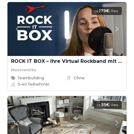
179€
ca.
/ Pers.
ROCK IT BOX – Ihre Virtual Rockband mit Musikvideodreh
Musicworks
Teambuilding
Ohne
5–40
Teilnehmer
55€
ca.
/ Pers.