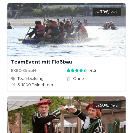
79€
ca.
/ Pers.
TeamEvent mit Floßbau
4,5
EXEO GmbH
Teambuilding
Ohne
5–1000
Teilnehmer
50€
ca.
/ Pers.