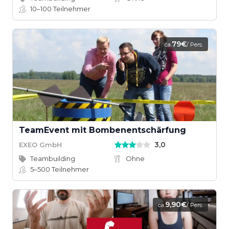
10–100
Teilnehmer
79€
ca.
/ Pers.
TeamEvent mit Bombenentschärfung
3,0
EXEO GmbH
Teambuilding
Ohne
5–500
Teilnehmer
9,90€
ca.
/ Pers.