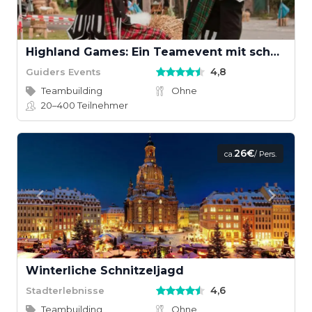
Highland Games: Ein Teamevent mit schottischem Wettkampfgeist
4,8
Guiders Events
Teambuilding
Ohne
20–400
Teilnehmer
26€
ca.
/ Pers.
Winterliche Schnitzeljagd
4,6
Stadterlebnisse
Teambuilding
Ohne