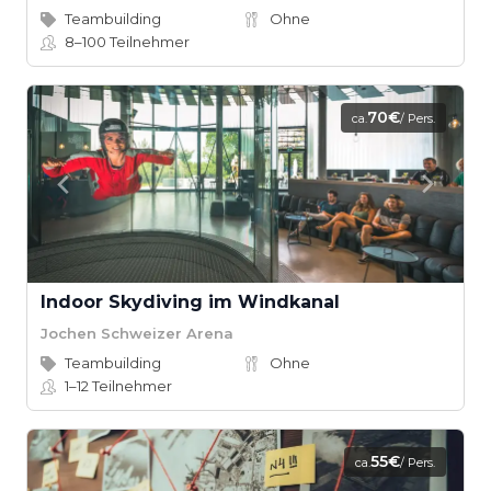
Teambuilding
Ohne
8–100
Teilnehmer
70€
ca.
/ Pers.
Indoor Skydiving im Windkanal
Jochen Schweizer Arena
Teambuilding
Ohne
1–12
Teilnehmer
55€
ca.
/ Pers.