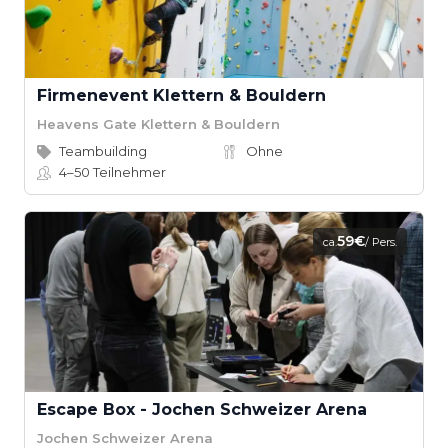
Firmenevent Klettern & Bouldern
Heavens Gate Klettern & Bouldern
Teambuilding
Ohne
4–50
Teilnehmer
59€
ca.
/ Pers.
Escape Box - Jochen Schweizer Arena
Jochen Schweizer Arena