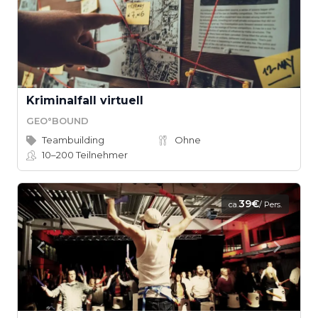
Kriminalfall virtuell
GEO°BOUND
Teambuilding
Ohne
10–200
Teilnehmer
39€
ca.
/ Pers.