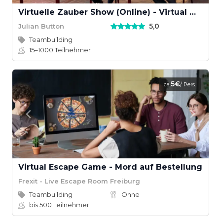
Virtuelle Zauber Show (Online) - Virtual Magic Show
5,0
Julian Button
Teambuilding
15–1000
Teilnehmer
5€
ca.
/ Pers.
Virtual Escape Game - Mord auf Bestellung
Frexit - Live Escape Room Freiburg
Teambuilding
Ohne
bis 500
Teilnehmer