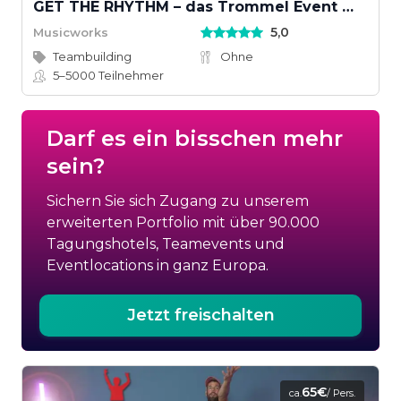
GET THE RHYTHM – das Trommel Event mit Groove
5,0
Musicworks
Teambuilding
Ohne
5–5000
Teilnehmer
Darf es ein bisschen mehr
sein?
Sichern Sie sich Zugang zu unserem
erweiterten Portfolio mit über 90.000
Tagungshotels, Teamevents und
Eventlocations in ganz Europa.
Jetzt freischalten
65€
ca.
/ Pers.