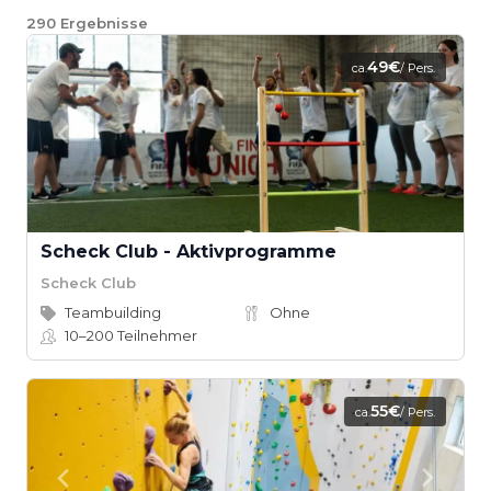
290
Ergebnisse
49€
ca.
/ Pers.
Scheck Club - Aktivprogramme
Scheck Club
Teambuilding
Ohne
10–200
Teilnehmer
55€
ca.
/ Pers.