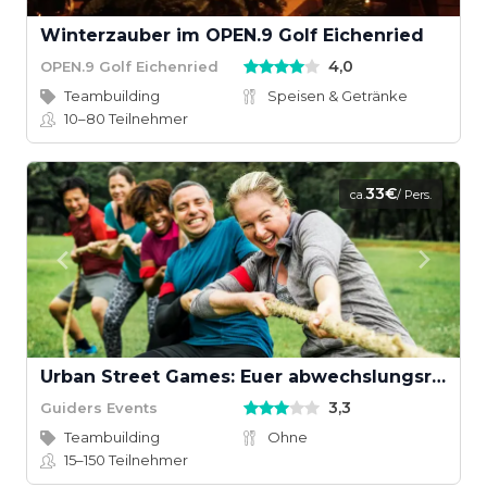
Winterzauber im OPEN.9 Golf Eichenried
4,0
OPEN.9 Golf Eichenried
Teambuilding
Speisen & Getränke
10–80
Teilnehmer
33€
ca.
/ Pers.
Urban Street Games: Euer abwechslungsreiches Teamevent
3,3
Guiders Events
Teambuilding
Ohne
15–150
Teilnehmer