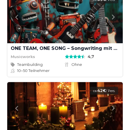
ONE TEAM, ONE SONG – Songwriting mit KI und echten Instrumenten
4,7
Musicworks
Teambuilding
Ohne
10–50
Teilnehmer
42€
ca.
/ Pers.