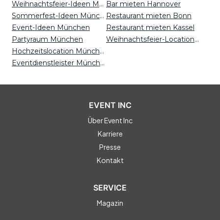
Weihnachtsfeier-Ideen München
Bar mieten Hannover
Sommerfest-Ideen München
Restaurant mieten Bonn
Event-Ideen München
Restaurant mieten Kassel
Partyraum München
Weihnachtsfeier-Locations Essen
Hochzeitslocation München
Eventdienstleister München
EVENT INC
Über Event Inc
Karriere
Presse
Kontakt
SERVICE
Magazin