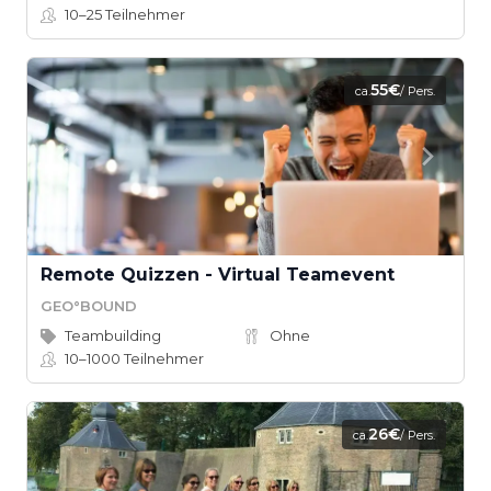
10–25
Teilnehmer
55€
ca.
/ Pers.
Remote Quizzen - Virtual Teamevent
GEO°BOUND
Teambuilding
Ohne
10–1000
Teilnehmer
26€
ca.
/ Pers.