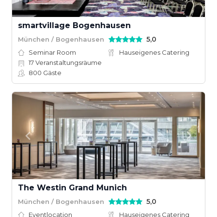
smartvillage Bogenhausen
5,0
München / Bogenhausen
Seminar Room
Hauseigenes Catering
17
Veranstaltungsräume
800
Gäste
The Westin Grand Munich
5,0
München / Bogenhausen
Eventlocation
Hauseigenes Catering