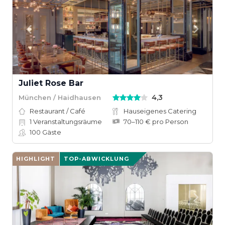
Juliet Rose Bar
4,3
München / Haidhausen
Restaurant / Café
Hauseigenes Catering
1
Veranstaltungsräume
70–110 € pro Person
100
Gäste
HIGHLIGHT
TOP-ABWICKLUNG