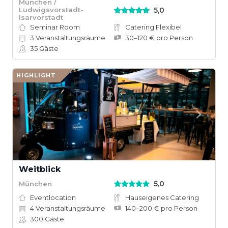
München /
5,0
Ludwigsvorstadt-
Isarvorstadt
Seminar Room
Catering Flexibel
3
Veranstaltungsräume
30–120 € pro Person
35
Gäste
HIGHLIGHT
Weitblick
5,0
München
Eventlocation
Hauseigenes Catering
4
Veranstaltungsräume
140–200 € pro Person
300
Gäste