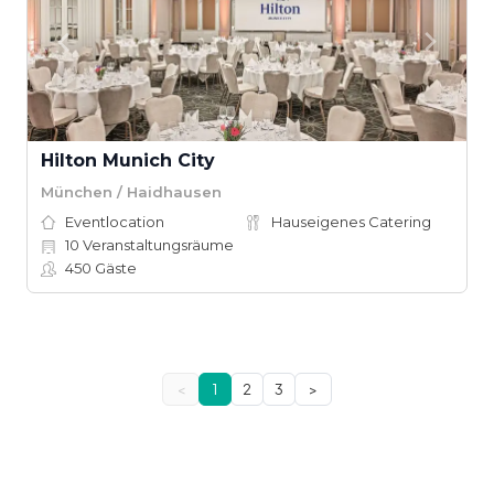
Hilton Munich City
München / Haidhausen
Eventlocation
Hauseigenes Catering
10
Veranstaltungsräume
450
Gäste
<
1
2
3
>