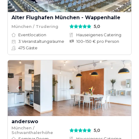
Alter Flughafen München - Wappenhalle
5,0
München / Trudering
Eventlocation
Hauseigenes Catering
3
Veranstaltungsräume
100–150 € pro Person
475
Gäste
anderswo
München /
5,0
Schwanthalerhöhe
Seminar Room
Hauseigenes Catering