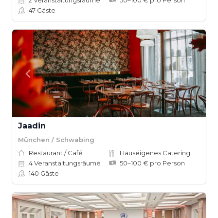
2
Veranstaltungsräume
50–100 € pro Person
47
Gäste
Jaadin
München / Schwabing
Restaurant / Café
Hauseigenes Catering
4
Veranstaltungsräume
50–100 € pro Person
140
Gäste