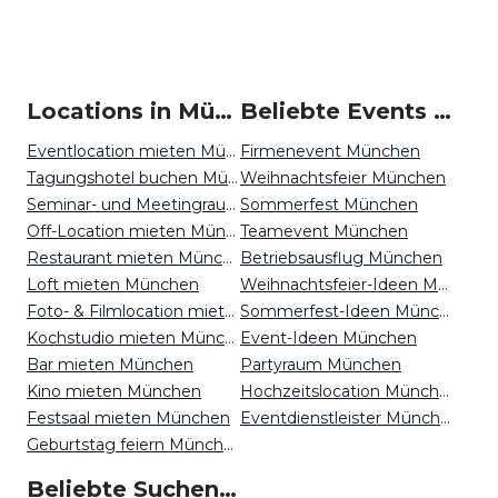
Locations in München mieten
Beliebte Events in München
Eventlocation mieten München
Firmenevent München
Tagungshotel buchen München
Weihnachtsfeier München
Seminar- und Meetingraum mieten München
Sommerfest München
Off-Location mieten München
Teamevent München
Restaurant mieten München
Betriebsausflug München
Loft mieten München
Weihnachtsfeier-Ideen München
Foto- & Filmlocation mieten München
Sommerfest-Ideen München
Kochstudio mieten München
Event-Ideen München
Bar mieten München
Partyraum München
Kino mieten München
Hochzeitslocation München
Festsaal mieten München
Eventdienstleister München
Geburtstag feiern München
Beliebte Suchen auf Event Inc