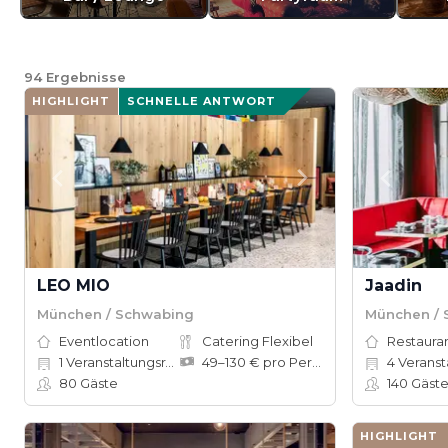
94
Ergebnisse
HIGHLIGHT
SCHNELLE ANTWORT
LEO MIO
Jaadin
München / Schwabing
München / 
Eventlocation
Catering Flexibel
Restauran
1
Veranstaltungsräume
49–130 € pro Person
4
Veranstal
80
Gäste
140
Gäst
HIGHLIGHT