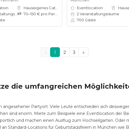
ation
Hauseigenes Catering
Eventlocation
tungsräume
70–150 € pro Person
2
Veranstaltungsräume
ste
700
Gäste
<
1
2
3
>
ze die umfangreichen Möglichkeit
 ein angesehener Partyort. Viele Leute entschieden sich deswege
chen sind enorm. Miete zum Beispiele eine Eventlocation der Ba
ortlich und machen einen Ausflug zum Hochseilgarten. Oder m
hl an Standard-Locations für Geburtstagsfeiern in München wie 