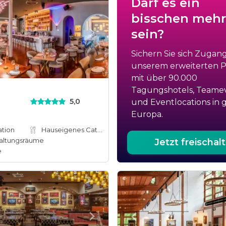
Darf es ein
bisschen mehr
sein?
Sichern Sie sich Zugan
unserem erweiterten Po
mit über 90.000
Tagungshotels, Teame
5,0
und Eventlocations in 
Europa.
ation
Hauseigenes Catering
altungsräume
Jetzt freischal
e