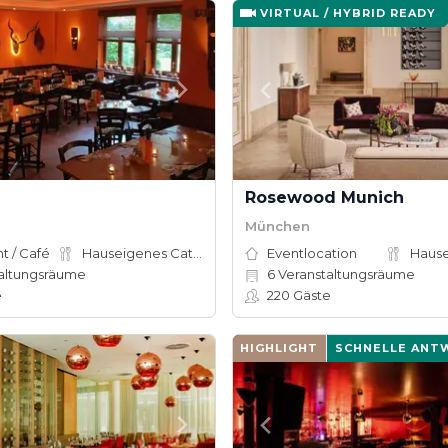
VIRTUAL / HYBRID READY
Rosewood Munich
München
t / Café
Hauseigenes Catering
Eventlocation
altungsräume
6
Veranstaltungsräume
e
220
Gäste
HIGHLIGHT
SCHNELLE ANT