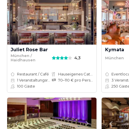
Juliet Rose Bar
Kymata
München /
4,3
München
Haidhausen
Restaurant / Café
Hauseigenes Catering
Eventloc
1
Veranstaltungsräume
70–110 € pro Person
3
Veranst
100
Gäste
250
Gäst