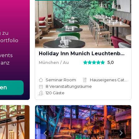
g zu
rtfolio
Holiday Inn Munich Leuchtenbergring
vents
5,0
München / Au
ganz
Seminar Room
Hauseigenes Catering
8
Veranstaltungsräume
ten
120
Gäste