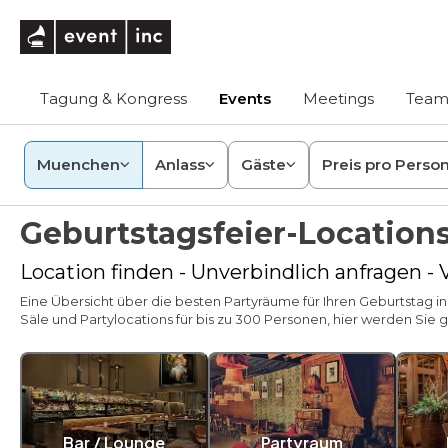
eventinc
Tagung & Kongress
Events
Meetings
Team
Muenchen
Anlass
Gäste
Preis pro Perso
Geburtstagsfeier-Locatio
Location finden - Unverbindlich anfragen -
Eine Übersicht über die besten Partyräume für Ihren Geburtstag i
Säle und Partylocations für bis zu 300 Personen, hier werden Sie ga
Bar / Lounge
Partyraum