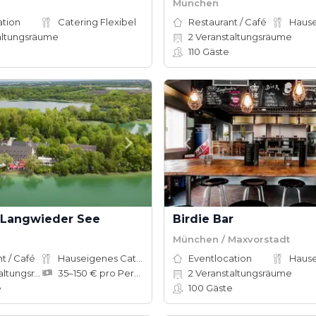
München
ation
Catering Flexibel
Restaurant / Café
altungsräume
2
Veranstaltungsräume
e
110
Gäste
 Langwieder See
Birdie Bar
München / Maxvorstadt
t / Café
Hauseigenes Catering
Eventlocation
ungsräume
35–150 € pro Person
2
Veranstaltungsräume
e
100
Gäste