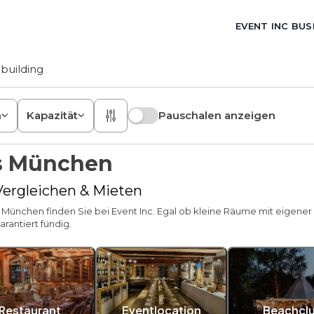
EVENT INC BUS
building
n
Kapazität
Pauschalen anzeigen
ns München
 Vergleichen & Mieten
n München finden Sie bei Event Inc. Egal ob kleine Räume mit eigener
rantiert fündig.
Restaurant
Eventlocation
Beachcl