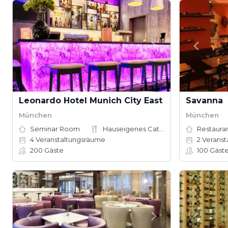
Leonardo Hotel Munich City East
Savanna
München
München
Seminar Room
Hauseigenes Catering
Restauran
4
Veranstaltungsräume
2
Veranst
200
Gäste
100
Gäst