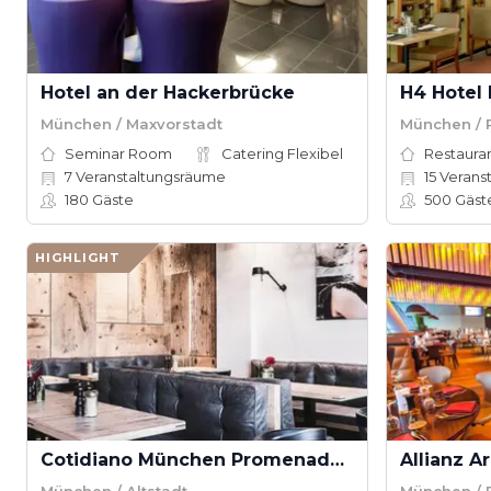
Hotel an der Hackerbrücke
H4 Hotel
München / Maxvorstadt
München / 
Seminar Room
Catering Flexibel
Restauran
7
Veranstaltungsräume
15
Verans
180
Gäste
500
Gäst
HIGHLIGHT
Cotidiano München Promenadenplatz
Allianz A
München / Altstadt
München / 