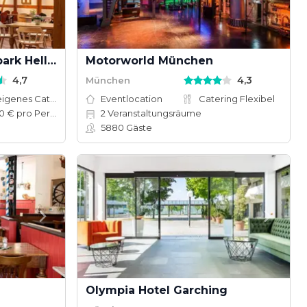
Marché Münchner Tierpark Hellabrunn
Motorworld München
4,7
4,3
München
Hauseigenes Catering
Eventlocation
Catering Flexibel
50–100 € pro Person
2
Veranstaltungsräume
5880
Gäste
Olympia Hotel Garching