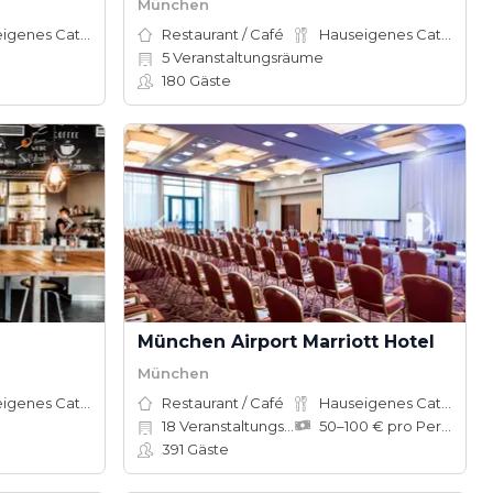
München
Hauseigenes Catering
Restaurant / Café
Hauseigenes Catering
5
Veranstaltungsräume
180
Gäste
München Airport Marriott Hotel
München
Hauseigenes Catering
Restaurant / Café
Hauseigenes Catering
18
Veranstaltungsräume
50–100 € pro Person
391
Gäste