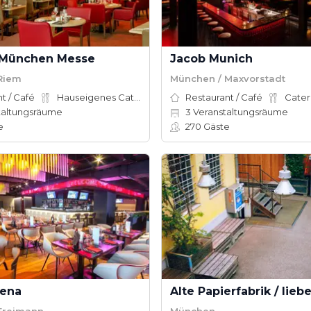
 München Messe
Jacob Munich
Riem
München / Maxvorstadt
t / Café
Hauseigenes Catering
Restaurant / Café
Cater
taltungsräume
3
Veranstaltungsräume
e
270
Gäste
rena
Alte Papierfabrik / liebe
Freimann
München