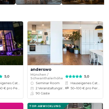
anderswo
München /
5,0
5,0
Schwanthalerhöhe
Hauseigenes Catering
Seminar Room
Hauseigenes Catering
100–150 € pro Person
2
Veranstaltungsräume
50–100 € pro Person
90
Gäste
TOP-ABWICKLUNG