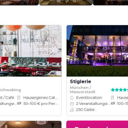
Stiglerie
München /
Schwabing
Maxvorstadt
t / Café
Hauseigenes Catering
Eventlocation
tungsräume
50–100 € pro Person
2
Veranstaltungsräume
e
250
Gäste