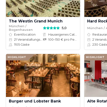
The Westin Grand Munich
Hard Roc
München /
5,0
München / A
Bogenhausen
Eventlocation
Hauseigenes Catering
Restauran
21
Veranstaltungsräume
100–150 € pro Person
2
Veranst
1105
Gäste
230
Gäst
HIGHLIGHT
HIGHLIGHT
Burger und Lobster Bank
Alte Rota