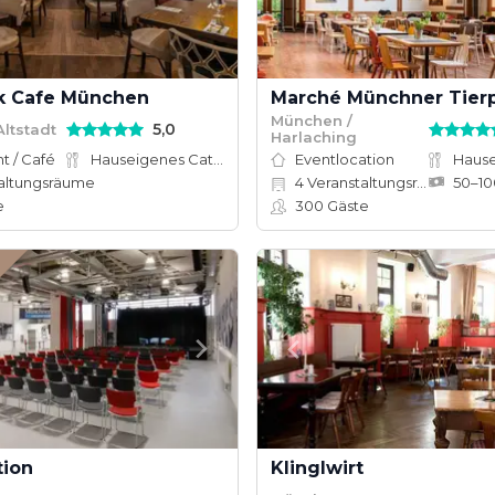
k Cafe München
München /
5,0
ltstadt
Harlaching
t / Café
Hauseigenes Catering
Eventlocation
altungsräume
4
Veranstaltungsräume
e
300
Gäste
tion
Klinglwirt