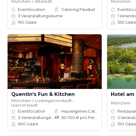
München / Altstadt
München
Eventlocation
Catering Flexibel
Eventloc
3
Veranstaltungsräume
1
Veranst
190
Gäste
555
Gäst
Quentin's Fun & Kitchen
Hotel am
München / Ludwigsvorstadt-
München
Isarvorstadt
Eventlocation
Hauseigenes Catering
Restauran
3
Veranstaltungsräume
50–100 € pro Person
5
Veranstalt
600
Gäste
100
Gäst