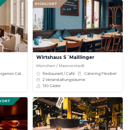
HIGHLIGHT
Wirtshaus S´Maillinger
München / Maxvorstadt
Hauseigenes Catering
Restaurant / Café
Catering Flexibel
2
Veranstaltungsräume
130
Gäste
WORT