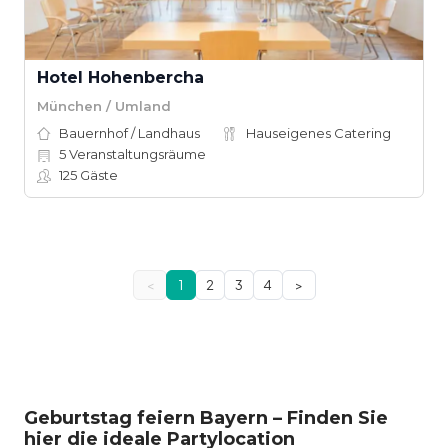
Hotel Hohenbercha
München / Umland
Bauernhof / Landhaus
Hauseigenes Catering
5
Veranstaltungsräume
125
Gäste
<
1
2
3
4
>
Geburtstag feiern Bayern – Finden Sie
hier die ideale Partylocation