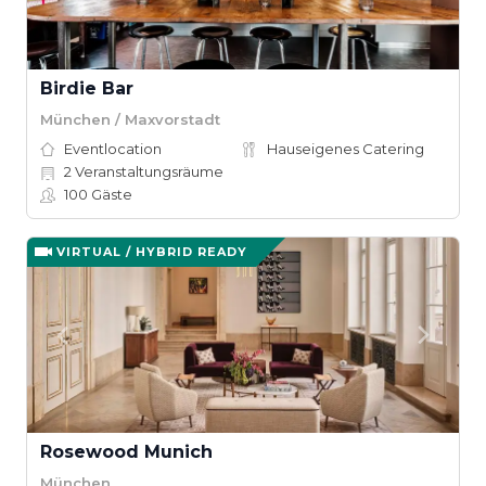
Birdie Bar
München / Maxvorstadt
Eventlocation
Hauseigenes Catering
2
Veranstaltungsräume
100
Gäste
VIRTUAL / HYBRID READY
Rosewood Munich
München