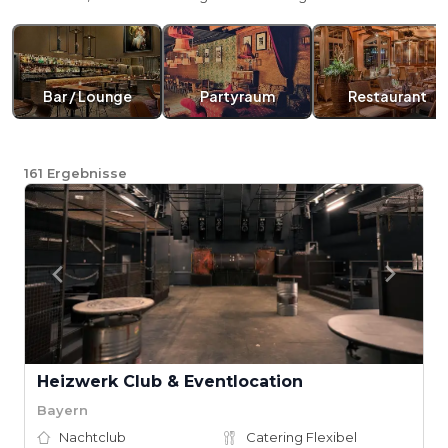
Bar / Lounge
Partyraum
Restaurant
161
Ergebnisse
Heizwerk Club & Eventlocation
Bayern
Nachtclub
Catering Flexibel