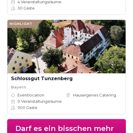
4
Veranstaltungsräume
30
Gäste
HIGHLIGHT
Schlossgut Tunzenberg
Bayern
Eventlocation
Hauseigenes Catering
0
Veranstaltungsräume
300
Gäste
Darf es ein bisschen mehr