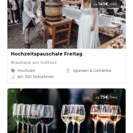
145€
ca.
/ Pers.
Hochzeitspauschale Freitag
Brauhaus am Schloss
Hochzeit
Speisen & Getränke
60–350
Teilnehmer
75€
ca.
/ Pers.