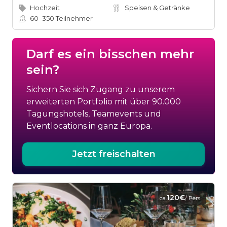
Hochzeit
Speisen & Getränke
60–350
Teilnehmer
Darf es ein bisschen mehr
sein?
Sichern Sie sich Zugang zu unserem
erweiterten Portfolio mit über 90.000
Tagungshotels, Teamevents und
Eventlocations in ganz Europa.
Jetzt freischalten
120€
ca.
/ Pers.