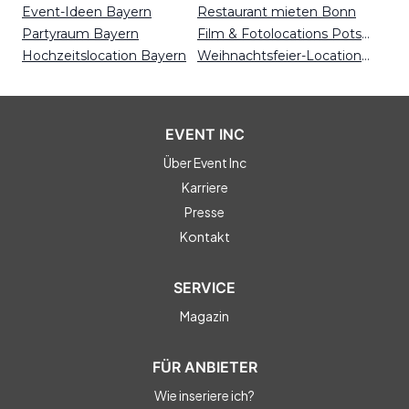
Event-Ideen Bayern
Restaurant mieten Bonn
Partyraum Bayern
Film & Fotolocations Potsdam
Hochzeitslocation Bayern
Weihnachtsfeier-Locations Münster
EVENT INC
Über Event Inc
Karriere
Presse
Kontakt
SERVICE
Magazin
FÜR ANBIETER
Wie inseriere ich?