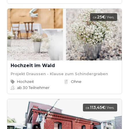
25€
ca.
/ Pers.
Hochzeit im Wald
Projekt Draussen - Klause zum Schindergraben
Hochzeit
Ohne
ab 30
Teilnehmer
113,45€
ca.
/ Pers.