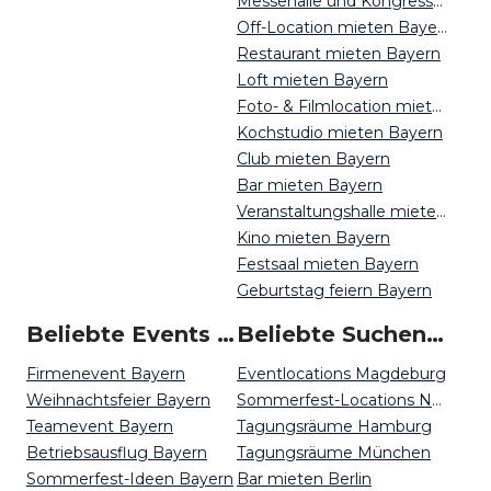
Messehalle und Kongresszentrum mieten Bayern
Off-Location mieten Bayern
Restaurant mieten Bayern
Loft mieten Bayern
Foto- & Filmlocation mieten Bayern
Kochstudio mieten Bayern
Club mieten Bayern
Bar mieten Bayern
Veranstaltungshalle mieten Bayern
Kino mieten Bayern
Festsaal mieten Bayern
Geburtstag feiern Bayern
Beliebte Events in Bayern
Beliebte Suchen auf Event Inc
Firmenevent Bayern
Eventlocations Magdeburg
Weihnachtsfeier Bayern
Sommerfest-Locations Nürnberg
Teamevent Bayern
Tagungsräume Hamburg
Betriebsausflug Bayern
Tagungsräume München
Sommerfest-Ideen Bayern
Bar mieten Berlin