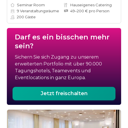
Seminar Room
Hauseigenes Catering
9
Veranstaltungsräume
49–200 € pro Person
200
Gäste
Darf es ein bisschen mehr
sein?
Sichern Sie sich Zugang zu unserem
erweiterten Portfolio mit über 90.000
Tagungshotels, Teamevents und
Eventlocations in ganz Europa.
Jetzt freischalten