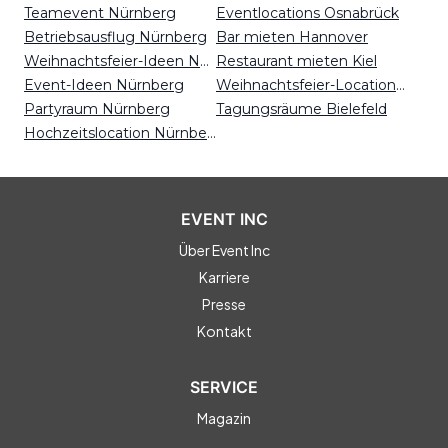
Teamevent Nürnberg
Eventlocations Osnabrück
Betriebsausflug Nürnberg
Bar mieten Hannover
Weihnachtsfeier-Ideen Nürnberg
Restaurant mieten Kiel
Event-Ideen Nürnberg
Weihnachtsfeier-Locations Hannover
Partyraum Nürnberg
Tagungsräume Bielefeld
Hochzeitslocation Nürnberg
EVENT INC
Über Event Inc
Karriere
Presse
Kontakt
SERVICE
Magazin