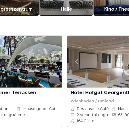
gresszentrum
Halle
Kino / The
mer Terrassen
Hotel Hofgut Georgent
Wiesbaden / Umland
ation
Hauseigenes Catering
Restaurant / Café
altungsräume
2
Veranstaltungsräume
e
164
Gäste