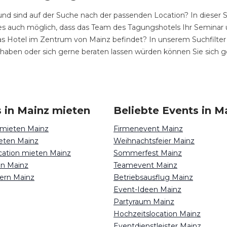
und sind auf der Suche nach der passenden Location? In dieser S
 es auch möglich, dass das Team des Tagungshotels Ihr Semina
h das Hotel im Zentrum von Mainz befindet? In unserem Suchfilter
 haben oder sich gerne beraten lassen würden können Sie sich 
 in Mainz mieten
Beliebte Events in M
 mieten Mainz
Firmenevent Mainz
eten Mainz
Weihnachtsfeier Mainz
ocation mieten Mainz
Sommerfest Mainz
en Mainz
Teamevent Mainz
iern Mainz
Betriebsausflug Mainz
Event-Ideen Mainz
Partyraum Mainz
Hochzeitslocation Mainz
Eventdienstleister Mainz