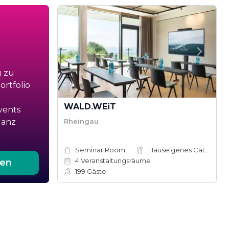
g zu
rtfolio
WALD.WEiT
vents
Rheingau
ganz
Seminar Room
Hauseigenes Catering
4
Veranstaltungsräume
ten
199
Gäste