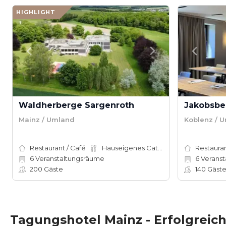
HIGHLIGHT
Waldherberge Sargenroth
Jakobsbe
Mainz / Umland
Koblenz / 
Restaurant / Café
Hauseigenes Catering
Restauran
6
Veranstaltungsräume
6
Veranst
200
Gäste
140
Gäst
Tagungshotel Mainz - Erfolgreich