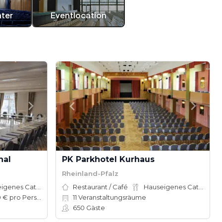
ater
Eventlocation
hal
PK Parkhotel Kurhaus
Rheinland-Pfalz
Hauseigenes Catering
Restaurant / Café
Hauseigenes Catering
65–80 € pro Person
11
Veranstaltungsräume
650
Gäste