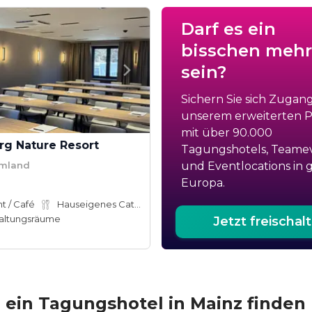
Darf es ein
bisschen mehr
sein?
Sichern Sie sich Zugan
unserem erweiterten Po
mit über 90.000
rg Nature Resort
Tagungshotels, Teame
Umland
und Eventlocations in 
Europa.
t / Café
Hauseigenes Catering
altungsräume
Jetzt freischal
e
 ein Tagungshotel in Mainz finden