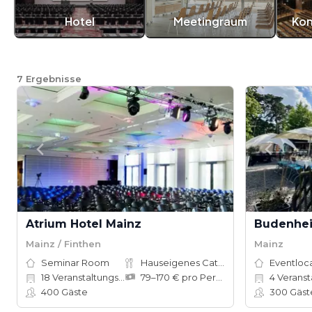
Hotel
Meetingraum
Kon
7
Ergebnisse
Atrium Hotel Mainz
Budenhei
Mainz / Finthen
Mainz
Seminar Room
Hauseigenes Catering
Eventloc
18
Veranstaltungsräume
79–170 € pro Person
4
Veranst
400
Gäste
300
Gäst