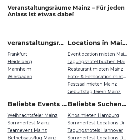
Veranstaltungsräume Mainz – Für jeden
Anlass ist etwas dabei
veranstaltungsraum-firmenevents um Mainz
Locations in Mainz mieten
Frankfurt
Eventlocation mieten Mainz
Heidelberg
Tagungshotel buchen Mainz
Mannheim
Restaurant mieten Mainz
Wiesbaden
Foto- & Filmlocation mieten Mainz
Festsaal mieten Mainz
Geburtstag feiern Mainz
Beliebte Events in Mainz
Beliebte Suchen auf Event Inc
Weihnachtsfeier Mainz
Kinos mieten Hamburg
Sommerfest Mainz
Sommerfest-Locations Dresden
Teamevent Mainz
Tagungshotels Hannover
Betriebsausflug Mainz
Sommerfest-Locations Düsseldorf