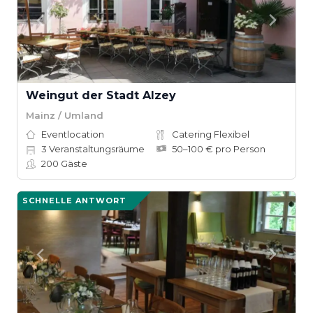
Weingut der Stadt Alzey
Mainz / Umland
Eventlocation
Catering Flexibel
3
Veranstaltungsräume
50–100 € pro Person
200
Gäste
SCHNELLE ANTWORT