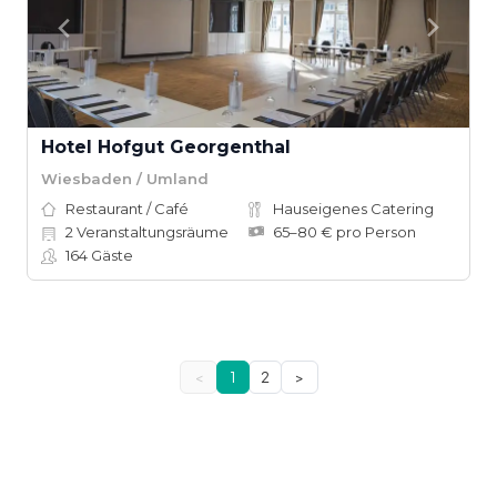
Hotel Hofgut Georgenthal
Wiesbaden / Umland
Restaurant / Café
Hauseigenes Catering
2
Veranstaltungsräume
65–80 € pro Person
164
Gäste
<
1
2
>