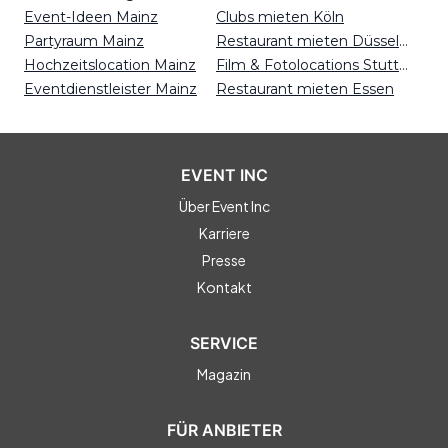
Event-Ideen Mainz
Clubs mieten Köln
Partyraum Mainz
Restaurant mieten Düsseldorf
Hochzeitslocation Mainz
Film & Fotolocations Stuttgart
Eventdienstleister Mainz
Restaurant mieten Essen
EVENT INC
Über Event Inc
Karriere
Presse
Kontakt
SERVICE
Magazin
FÜR ANBIETER