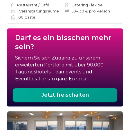
Restaurant / Café
Catering Flexibel
1
Veranstaltungsräume
50–130 € pro Person
100
Gäste
Darf es ein bisschen mehr
sein?
Sichern Sie sich Zugang zu unserem
erweiterten Portfolio mit über 90.000
Tagungshotels, Teamevents und
Eventlocations in ganz Europa.
Jetzt freischalten