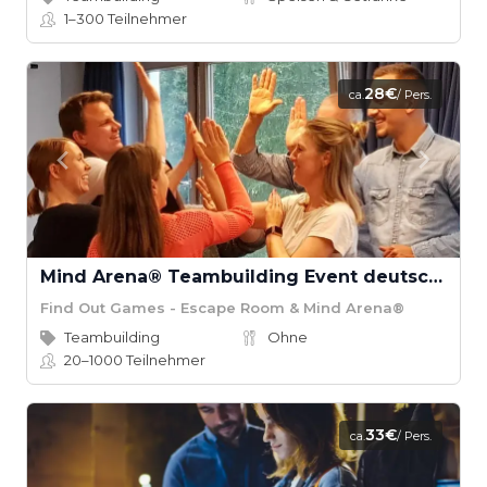
1–300
Teilnehmer
28€
ca.
/ Pers.
Mind Arena® Teambuilding Event deutschlandweit
Find Out Games - Escape Room & Mind Arena®
Teambuilding
Ohne
20–1000
Teilnehmer
33€
ca.
/ Pers.