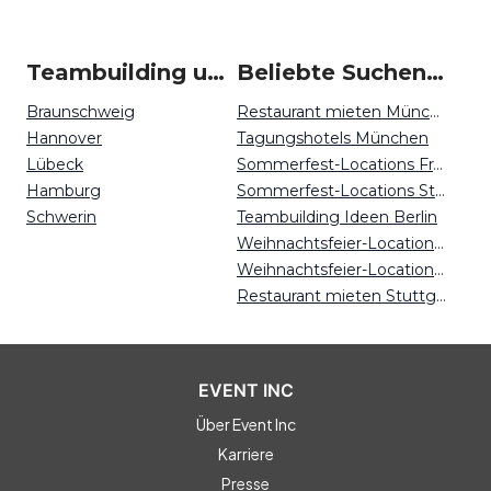
Teambuilding um Wolfsburg
Beliebte Suchen auf Event Inc
Braunschweig
Restaurant mieten München
Hannover
Tagungshotels München
Lübeck
Sommerfest-Locations Frankfurt
Hamburg
Sommerfest-Locations Stuttgart
Schwerin
Teambuilding Ideen Berlin
Weihnachtsfeier-Locations Potsdam
Weihnachtsfeier-Locations Dresden
Restaurant mieten Stuttgart
EVENT INC
Über Event Inc
Karriere
Presse