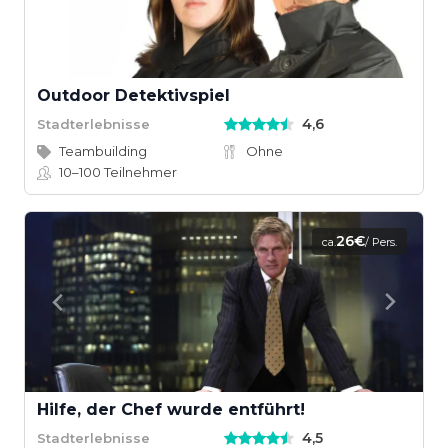
Outdoor Detektivspiel
4,6
Stadterlebnisse
Teambuilding
Ohne
10–100
Teilnehmer
26€
ca.
/ Pers.
Hilfe, der Chef wurde entführt!
4,5
Stadterlebnisse