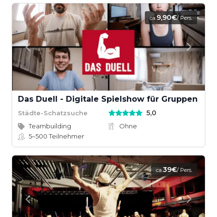
9,90€
ca.
/ Pers.
Das Duell - Digitale Spielshow für Gruppen
5,0
Städte-Schatzsuche
Teambuilding
Ohne
5–500
Teilnehmer
39€
ca.
/ Pers.