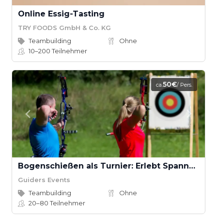
Online Essig-Tasting
TRY FOODS GmbH & Co. KG
Teambuilding
Ohne
10–200
Teilnehmer
50€
ca.
/ Pers.
Bogenschießen als Turnier: Erlebt Spannung und Fokus
Guiders Events
Teambuilding
Ohne
20–80
Teilnehmer