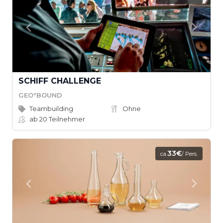
SCHIFF CHALLENGE
GEO°BOUND
Teambuilding
Ohne
ab 20
Teilnehmer
33€
ca.
/ Pers.