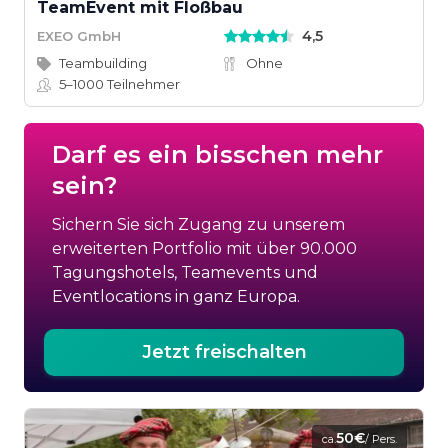
TeamEvent mit Floßbau
4,5
EXEO GmbH
Teambuilding
Ohne
5–1000
Teilnehmer
Darf es ein bisschen mehr
sein?
Sichern Sie sich Zugang zu unserem
erweiterten Portfolio mit über 90.000
Tagungshotels, Teamevents und
Eventlocations in ganz Europa.
Jetzt freischalten
50€
ca.
/ Pers.