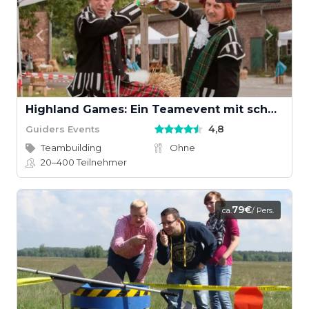
Highland Games: Ein Teamevent mit schottischem Wettkampfgeist
4,8
Guiders Events
Teambuilding
Ohne
20–400
Teilnehmer
79€
ca.
/ Pers.