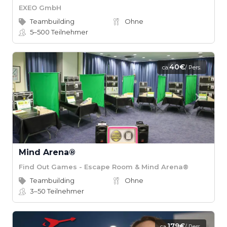
EXEO GmbH
Teambuilding
Ohne
5–500
Teilnehmer
40€
ca.
/ Pers.
Mind Arena®
Find Out Games - Escape Room & Mind Arena®
Teambuilding
Ohne
3–50
Teilnehmer
179€
ca.
/ Pers.