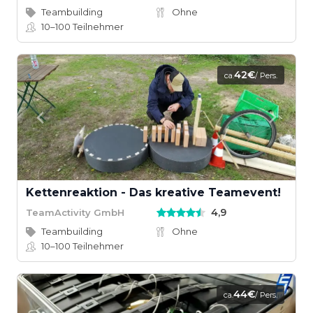
Teambuilding
Ohne
10–100
Teilnehmer
42€
ca.
/ Pers.
Kettenreaktion - Das kreative Teamevent!
4,9
TeamActivity GmbH
Teambuilding
Ohne
10–100
Teilnehmer
44€
ca.
/ Pers.