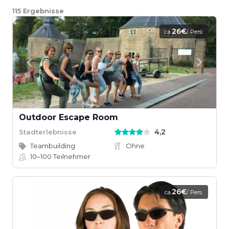
115
Ergebnisse
26€
ca.
/ Pers.
Outdoor Escape Room
4,2
Stadterlebnisse
Teambuilding
Ohne
10–100
Teilnehmer
26€
ca.
/ Pers.