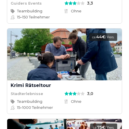
3,3
Guiders Events
Teambuilding
Ohne
15–150
Teilnehmer
44€
ca.
/ Pers.
Krimi Rätseltour
3,0
Stadterlebnisse
Teambuilding
Ohne
15–1000
Teilnehmer
75€
ca.
/ Pers.