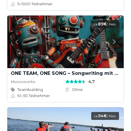
5–1000
Teilnehmer
89€
ca.
/ Pers.
ONE TEAM, ONE SONG – Songwriting mit KI und echten Instrumenten
4,7
Musicworks
Teambuilding
Ohne
10–50
Teilnehmer
54€
ca.
/ Pers.