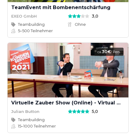
TeamEvent mit Bombenentschärfung
3,0
EXEO GmbH
Teambuilding
Ohne
5–500
Teilnehmer
30€
ca.
/ Pers.
Virtuelle Zauber Show (Online) - Virtual Magic Show
5,0
Julian Button
Teambuilding
15–1000
Teilnehmer