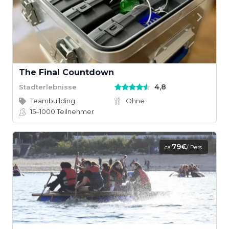
The Final Countdown
4,8
Stadterlebnisse
Teambuilding
Ohne
15–1000
Teilnehmer
79€
ca.
/ Pers.