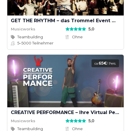
GET THE RHYTHM – das Trommel Event mit Groove
5,0
Musicworks
Teambuilding
Ohne
5–5000
Teilnehmer
65€
ca.
/ Pers.
CREATIVE PERFORMANCE – Ihre Virtual Performance mit Musikvideodreh
5,0
Musicworks
Teambuilding
Ohne