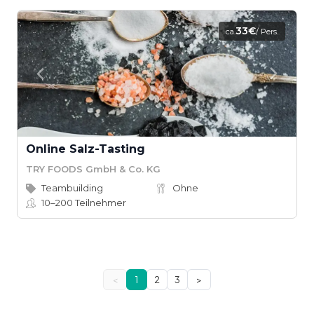
33€
ca.
/ Pers.
Online Salz-Tasting
TRY FOODS GmbH & Co. KG
Teambuilding
Ohne
10–200
Teilnehmer
<
1
2
3
>