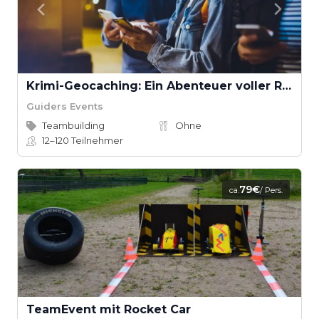
Krimi-Geocaching: Ein Abenteuer voller Rätsel und Spannung
Guiders Events
Teambuilding
Ohne
12–120
Teilnehmer
79€
ca.
/ Pers.
TeamEvent mit Rocket Car