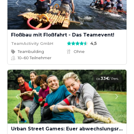
Floßbau mit Floßfahrt - Das Teamevent!
4,5
TeamActivity GmbH
Teambuilding
Ohne
10–60
Teilnehmer
33€
ca.
/ Pers.
Urban Street Games: Euer abwechslungsreiches Teamevent