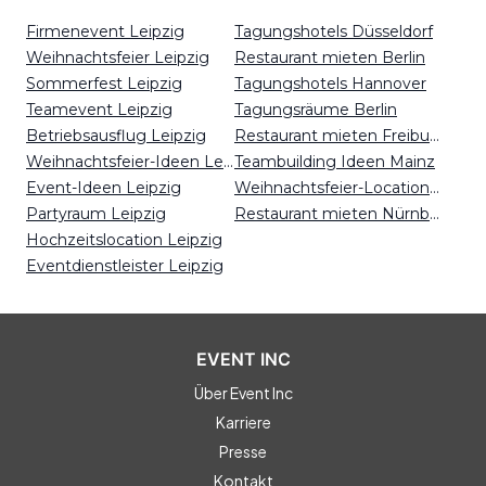
Firmenevent Leipzig
Tagungshotels Düsseldorf
Weihnachtsfeier Leipzig
Restaurant mieten Berlin
Sommerfest Leipzig
Tagungshotels Hannover
Teamevent Leipzig
Tagungsräume Berlin
Betriebsausflug Leipzig
Restaurant mieten Freiburg
Weihnachtsfeier-Ideen Leipzig
Teambuilding Ideen Mainz
Event-Ideen Leipzig
Weihnachtsfeier-Locations Stuttgart
Partyraum Leipzig
Restaurant mieten Nürnberg
Hochzeitslocation Leipzig
Eventdienstleister Leipzig
EVENT INC
Über Event Inc
Karriere
Presse
Kontakt