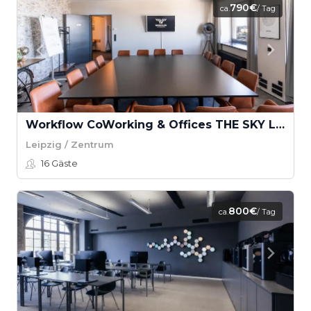
790€
ca.
/ Tag
Workflow CoWorking & Offices THE SKY LOUNGE
Leipzig / Zentrum
16
Gäste
800€
ca.
/ Tag