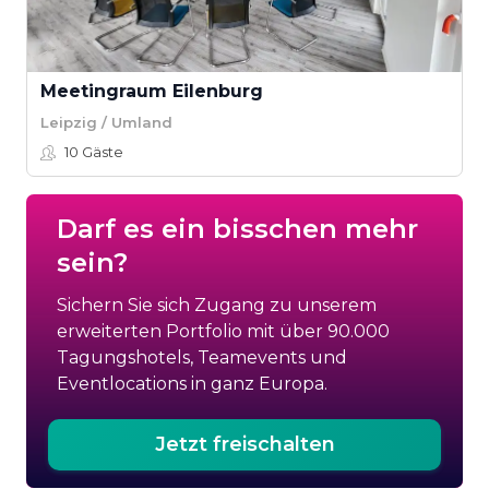
Meetingraum Eilenburg
Leipzig / Umland
10
Gäste
Darf es ein bisschen mehr
sein?
Sichern Sie sich Zugang zu unserem
erweiterten Portfolio mit über 90.000
Tagungshotels, Teamevents und
Eventlocations in ganz Europa.
Jetzt freischalten