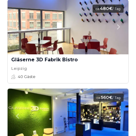
480€
ca.
/ Tag
Gläserne 3D Fabrik Bistro
Leipzig
40
Gäste
560€
ca.
/ Tag