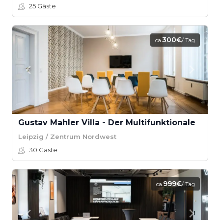
25
Gäste
300€
ca.
/ Tag
Gustav Mahler Villa - Der Multifunktionale
Leipzig / Zentrum Nordwest
30
Gäste
999€
ca.
/ Tag