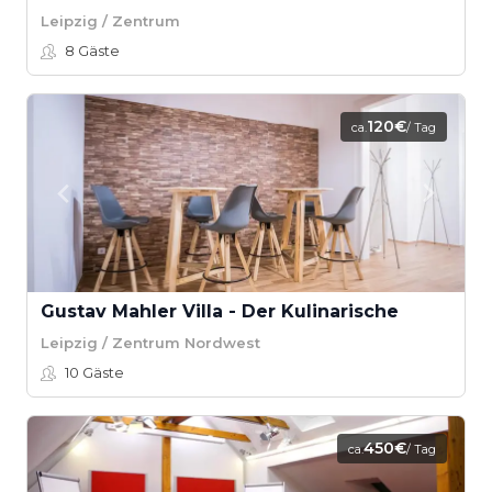
Leipzig / Zentrum
8
Gäste
120€
ca.
/ Tag
Gustav Mahler Villa - Der Kulinarische
Leipzig / Zentrum Nordwest
10
Gäste
450€
ca.
/ Tag