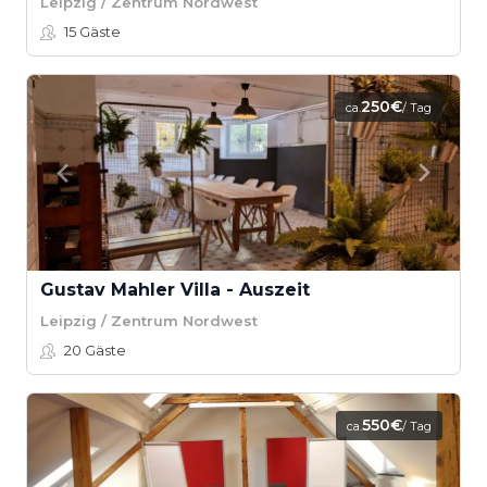
Leipzig / Zentrum Nordwest
15
Gäste
250€
ca.
/ Tag
Gustav Mahler Villa - Auszeit
Leipzig / Zentrum Nordwest
20
Gäste
550€
ca.
/ Tag