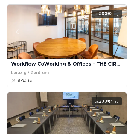
390€
ca.
/ Tag
Workflow CoWorking & Offices - THE CIRCLE LOUNGE
Leipzig / Zentrum
6
Gäste
200€
ca.
/ Tag