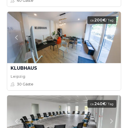
40
Gäste
200€
ca.
/ Tag
KLUBHAUS
Leipzig
30
Gäste
240€
ca.
/ Tag