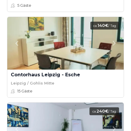
5
Gäste
140€
ca.
/ Tag
Contorhaus Leipzig - Esche
Leipzig / Gohlis Mitte
15
Gäste
240€
ca.
/ Tag