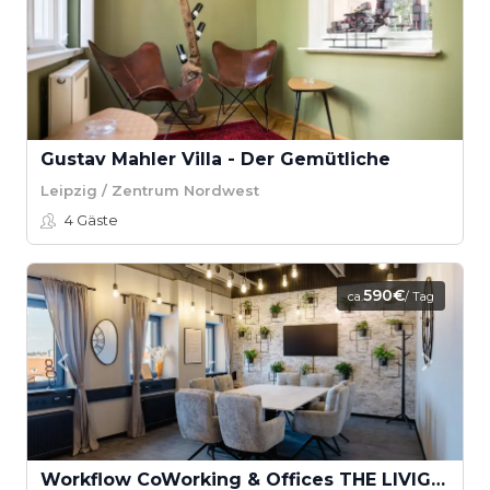
Gustav Mahler Villa - Der Gemütliche
Leipzig / Zentrum Nordwest
4
Gäste
590€
ca.
/ Tag
Workflow CoWorking & Offices THE LIVIGN ROOM LOUNGE