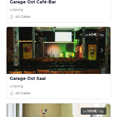
Garage Ost Café-Bar
Leipzig
40
Gäste
40€
ca.
/ Tag
Garage Ost Saal
Leipzig
40
Gäste
100€
ca.
/ Tag