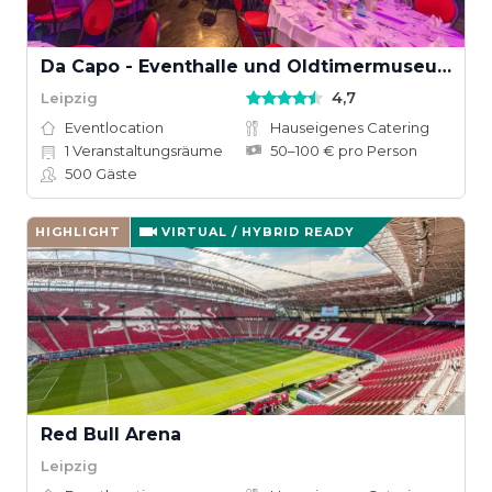
Da Capo - Eventhalle und Oldtimermuseum
4,7
Leipzig
Eventlocation
Hauseigenes Catering
1
Veranstaltungsräume
50–100 € pro Person
500
Gäste
HIGHLIGHT
VIRTUAL / HYBRID READY
Red Bull Arena
Leipzig