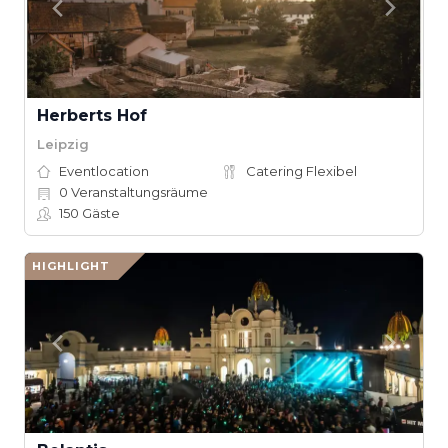
Herberts Hof
Leipzig
Eventlocation
Catering Flexibel
0
Veranstaltungsräume
150
Gäste
HIGHLIGHT