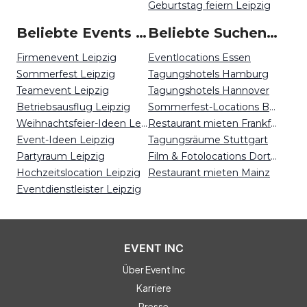
Geburtstag feiern Leipzig
Beliebte Events in Leipzig
Beliebte Suchen auf Event Inc
Firmenevent Leipzig
Eventlocations Essen
Sommerfest Leipzig
Tagungshotels Hamburg
Teamevent Leipzig
Tagungshotels Hannover
Betriebsausflug Leipzig
Sommerfest-Locations Berlin
Weihnachtsfeier-Ideen Leipzig
Restaurant mieten Frankfurt
Event-Ideen Leipzig
Tagungsräume Stuttgart
Partyraum Leipzig
Film & Fotolocations Dortmund
Hochzeitslocation Leipzig
Restaurant mieten Mainz
Eventdienstleister Leipzig
EVENT INC
Über Event Inc
Karriere
Presse