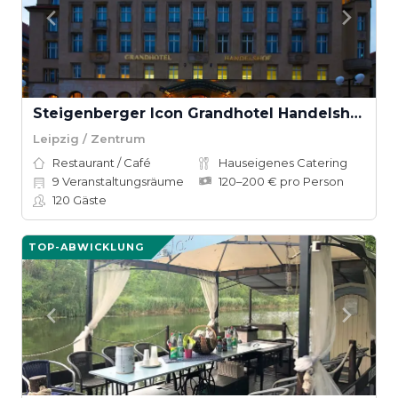
Steigenberger Icon Grandhotel Handelshof Leipzig
Leipzig / Zentrum
Restaurant / Café
Hauseigenes Catering
9
Veranstaltungsräume
120–200 € pro Person
120
Gäste
TOP-ABWICKLUNG