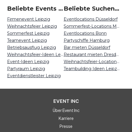
Beliebte Events in Leipzig
Beliebte Suchen auf Event Inc
Firmenevent Leipzig
Eventlocations Düsseldorf
Weihnachtsfeier Leipzig
Sommerfest-Locations München
Sommerfest Leipzig
Eventlocations Bonn
Teamevent Leipzig
Partyschiffe Hamburg
Betriebsausflug Leipzig
Bar mieten Düsseldorf
Weihnachtsfeier-Ideen Leipzig
Restaurant mieten Dresden
Event-Ideen Leipzig
Weihnachtsfeier-Locations Karlsruhe
Partyraum Leipzig
Teambuilding Ideen Leipzig
Eventdienstleister Leipzig
EVENT INC
Über Event Inc
Karriere
Presse