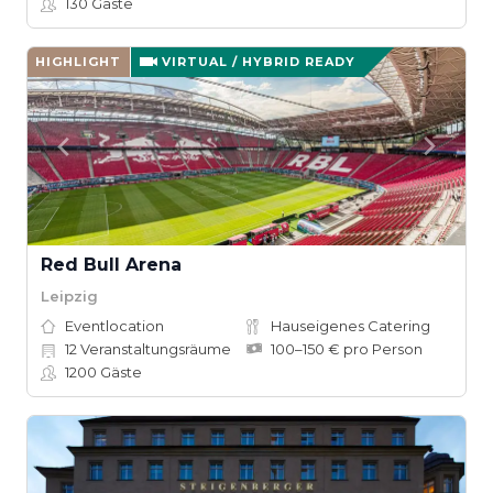
130
Gäste
HIGHLIGHT
VIRTUAL / HYBRID READY
Red Bull Arena
Leipzig
Eventlocation
Hauseigenes Catering
12
Veranstaltungsräume
100–150 € pro Person
1200
Gäste