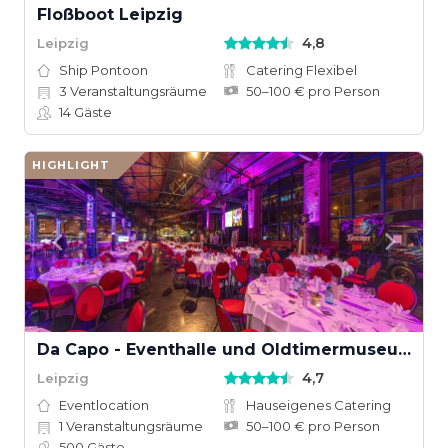
Floßboot Leipzig
4,8
Leipzig
Ship Pontoon
Catering Flexibel
3
Veranstaltungsräume
50–100 € pro Person
14
Gäste
HIGHLIGHT
Da Capo - Eventhalle und Oldtimermuseum
4,7
Leipzig
Eventlocation
Hauseigenes Catering
1
Veranstaltungsräume
50–100 € pro Person
500
Gäste