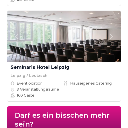
Seminaris Hotel Leipzig
Leipzig / Leutzsch
Eventlocation
Hauseigenes Catering
9
Veranstaltungsräume
160
Gäste
Darf es ein bisschen mehr
sein?