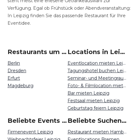
steht meist eine erlesene Getränkeauswahl zur
Verfügung. Egal ob Frühstück oder Abendveranstaltung:
In Leipzig finden Sie das passende Restaurant für Ihre
Eventidee.
Restaurants um Leipzig
Locations in Leipzig mieten
Berlin
Eventlocation mieten Leipzig
Dresden
Tagungshotel buchen Leipzig
Erfurt
Seminar- und Meetingraum mieten Leipzig
Magdeburg
Foto- & Filmlocation mieten Leipzig
Bar mieten Leipzig
Festsaal mieten Leipzig
Geburtstag feiern Leipzig
Beliebte Events in Leipzig
Beliebte Suchen auf Event Inc
Firmenevent Leipzig
Restaurant mieten Hamburg
Weihnachtsfeier Leipzig
Eventlocations Bremen