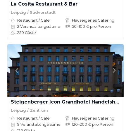
La Cosita Restaurant & Bar
Leipzig / Südvorstadt
Restaurant / Café
Hauseigenes Catering
2
Veranstaltungsräume
50–100 € pro Person
250
Gäste
Steigenberger Icon Grandhotel Handelshof Leipzig
Leipzig / Zentrum
Restaurant / Café
Hauseigenes Catering
9
Veranstaltungsräume
120–200 € pro Person
120
Gäste