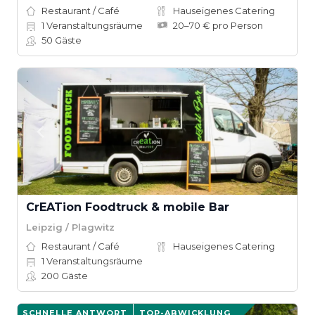
Restaurant / Café
Hauseigenes Catering
1
Veranstaltungsräume
20–70 € pro Person
50
Gäste
CrEATion Foodtruck & mobile Bar
Leipzig / Plagwitz
Restaurant / Café
Hauseigenes Catering
1
Veranstaltungsräume
200
Gäste
SCHNELLE ANTWORT
TOP-ABWICKLUNG