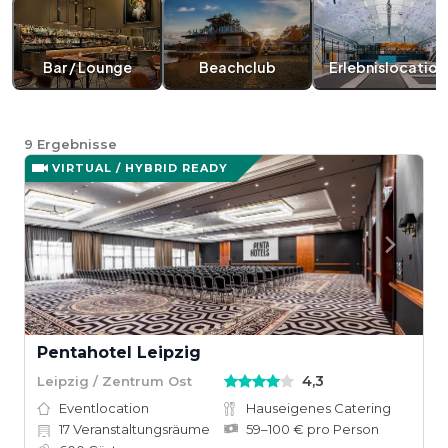
Bar / Lounge
Beachclub
Erlebnislocation
9
Ergebnisse
VIRTUAL / HYBRID READY
Pentahotel Leipzig
4,3
Leipzig / Zentrum Ost
Eventlocation
Hauseigenes Catering
17
Veranstaltungsräume
59–100 € pro Person