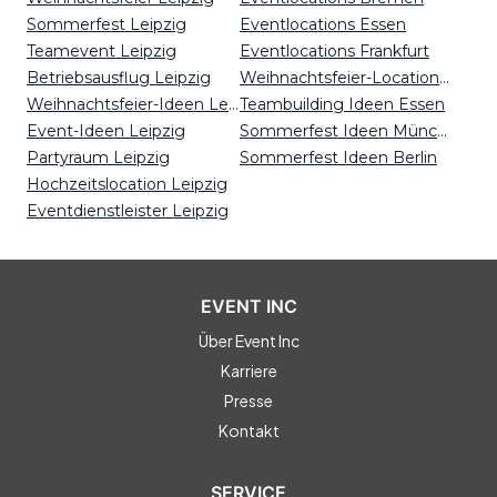
Sommerfest Leipzig
Eventlocations Essen
Teamevent Leipzig
Eventlocations Frankfurt
Betriebsausflug Leipzig
Weihnachtsfeier-Locations Freiburg
Weihnachtsfeier-Ideen Leipzig
Teambuilding Ideen Essen
Event-Ideen Leipzig
Sommerfest Ideen München
Partyraum Leipzig
Sommerfest Ideen Berlin
Hochzeitslocation Leipzig
Eventdienstleister Leipzig
EVENT INC
Über Event Inc
Karriere
Presse
Kontakt
SERVICE