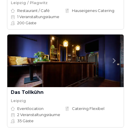
Leipzig / Plagwitz
Restaurant / Café
Hauseigenes Catering
1
Veranstaltungsräume
200
Gäste
Das Tollkühn
Leipzig
Eventlocation
Catering Flexibel
2
Veranstaltungsräume
35
Gäste