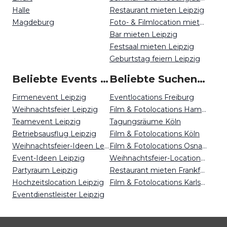
Halle
Restaurant mieten Leipzig
Magdeburg
Foto- & Filmlocation mieten Leipzig
Bar mieten Leipzig
Festsaal mieten Leipzig
Geburtstag feiern Leipzig
Beliebte Events in Leipzig
Beliebte Suchen auf Event Inc
Firmenevent Leipzig
Eventlocations Freiburg
Weihnachtsfeier Leipzig
Film & Fotolocations Hamburg
Teamevent Leipzig
Tagungsräume Köln
Betriebsausflug Leipzig
Film & Fotolocations Köln
Weihnachtsfeier-Ideen Leipzig
Film & Fotolocations Osnabrück
Event-Ideen Leipzig
Weihnachtsfeier-Locations Dortmund
Partyraum Leipzig
Restaurant mieten Frankfurt
Hochzeitslocation Leipzig
Film & Fotolocations Karlsruhe
Eventdienstleister Leipzig