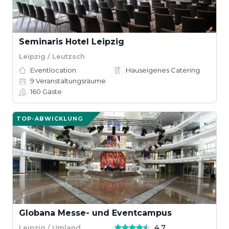
Seminaris Hotel Leipzig
Leipzig / Leutzsch
Eventlocation
Hauseigenes Catering
9
Veranstaltungsräume
160
Gäste
TOP-ABWICKLUNG
Globana Messe- und Eventcampus
4,7
Leipzig / Umland