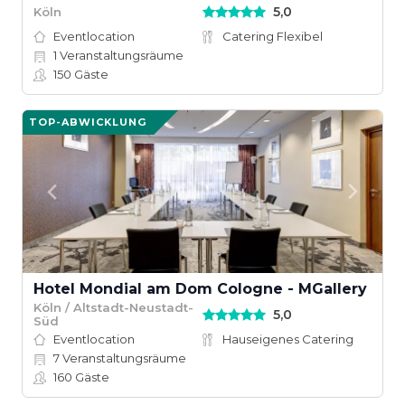
5,0
Köln
Eventlocation
Catering Flexibel
1
Veranstaltungsräume
150
Gäste
TOP-ABWICKLUNG
Hotel Mondial am Dom Cologne - MGallery
Köln / Altstadt-Neustadt-
5,0
Süd
Eventlocation
Hauseigenes Catering
7
Veranstaltungsräume
160
Gäste