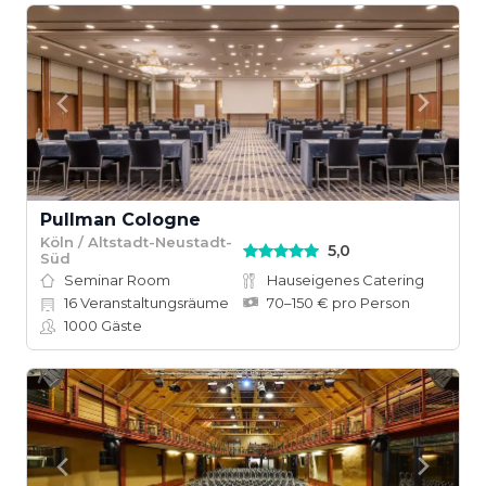
Pullman Cologne
Köln / Altstadt-Neustadt-
5,0
Süd
Seminar Room
Hauseigenes Catering
16
Veranstaltungsräume
70–150 € pro Person
1000
Gäste