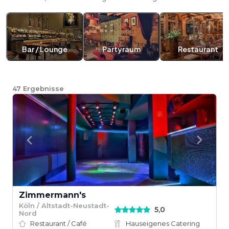
Bar / Lounge
Partyraum
Restaurant
47
Ergebnisse
Zimmermann's
Köln / Altstadt-Neustadt-
5,0
Nord
Restaurant / Café
Hauseigenes Catering