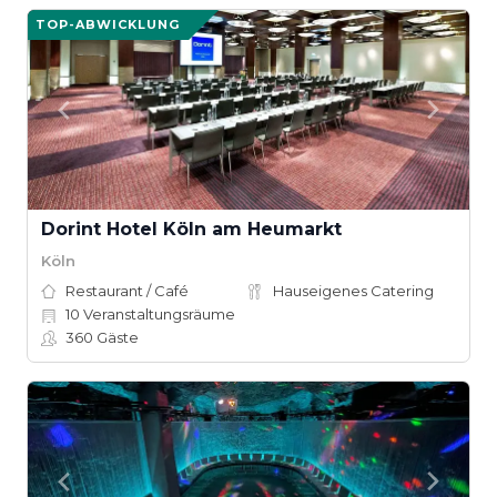
TOP-ABWICKLUNG
Dorint Hotel Köln am Heumarkt
Köln
Restaurant / Café
Hauseigenes Catering
10
Veranstaltungsräume
360
Gäste