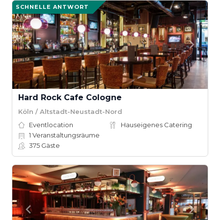
SCHNELLE ANTWORT
Hard Rock Cafe Cologne
Köln / Altstadt-Neustadt-Nord
Eventlocation
Hauseigenes Catering
1
Veranstaltungsräume
375
Gäste