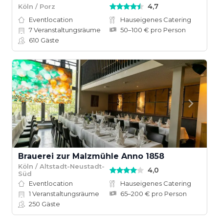
4,7
Köln / Porz
Eventlocation
Hauseigenes Catering
7
Veranstaltungsräume
50–100 € pro Person
610
Gäste
Brauerei zur Malzmühle Anno 1858
Köln / Altstadt-Neustadt-
4,0
Süd
Eventlocation
Hauseigenes Catering
1
Veranstaltungsräume
65–200 € pro Person
250
Gäste