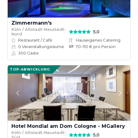
Zimmermann's
Köln / Altstadt-Neustadt-
5,0
Nord
Restaurant / Café
Hauseigenes Catering
0
Veranstaltungsräume
70–110 € pro Person
300
Gäste
TOP-ABWICKLUNG
Hotel Mondial am Dom Cologne - MGallery
Köln / Altstadt-Neustadt-
5,0
Süd