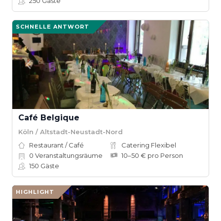
250
Gäste
SCHNELLE ANTWORT
Café Belgique
Köln / Altstadt-Neustadt-Nord
Restaurant / Café
Catering Flexibel
0
Veranstaltungsräume
10–50 € pro Person
150
Gäste
HIGHLIGHT