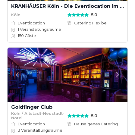
KRANHÄUSER Köln - Die Eventlocation im KRANHAUS NORD am Rhein
5,0
Köln
Eventlocation
Catering Flexibel
1
Veranstaltungsräume
150
Gäste
Goldfinger Club
Köln / Altstadt-Neustadt-
5,0
Nord
Eventlocation
Hauseigenes Catering
3
Veranstaltungsräume