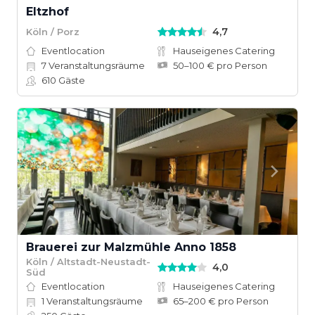
Eltzhof
4,7
Köln / Porz
Eventlocation
Hauseigenes Catering
7
Veranstaltungsräume
50–100 € pro Person
610
Gäste
Brauerei zur Malzmühle Anno 1858
Köln / Altstadt-Neustadt-
4,0
Süd
Eventlocation
Hauseigenes Catering
1
Veranstaltungsräume
65–200 € pro Person