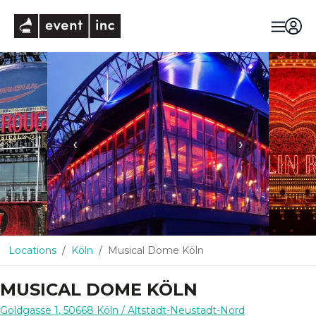
eventinc
‹
›
Locations
Köln
Musical Dome Köln
MUSICAL DOME KÖLN
Goldgasse 1
,
50668
Köln
/ Altstadt-Neustadt-Nord