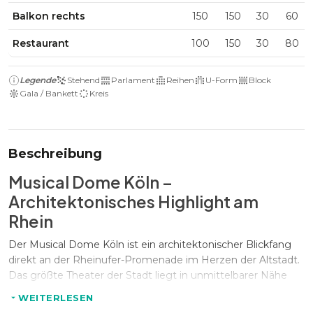
Balkon rechts
150
150
30
60
Restaurant
100
150
30
80
Legende
Stehend
Parlament
Reihen
U-Form
Block
Gala / Bankett
Kreis
Beschreibung
Musical Dome Köln –
Architektonisches Highlight am
Rhein
Der Musical Dome Köln ist ein architektonischer Blickfang
direkt an der Rheinufer-Promenade im Herzen der Altstadt.
Das größte Theater der Stadt liegt in unmittelbarer Nähe
zum Kölner Dom und beeindruckt nicht nur durch seine
WEITERLESEN
markante Optik, sondern auch durch seine hervorragende