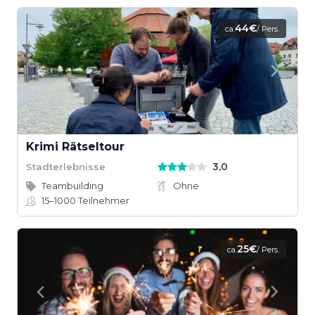
44€
ca.
/ Pers.
Krimi Rätseltour
3,0
Stadterlebnisse
Teambuilding
Ohne
15–1000
Teilnehmer
25€
ca.
/ Pers.