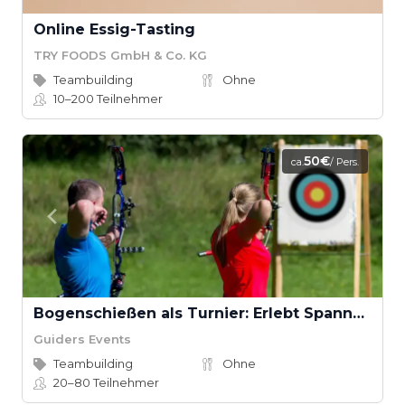
Online Essig-Tasting
TRY FOODS GmbH & Co. KG
Teambuilding
Ohne
10–200
Teilnehmer
50€
ca.
/ Pers.
Bogenschießen als Turnier: Erlebt Spannung und Fokus
Guiders Events
Teambuilding
Ohne
20–80
Teilnehmer