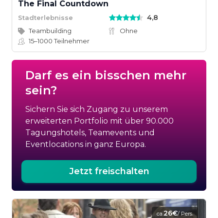
The Final Countdown
4,8
Stadterlebnisse
Teambuilding
Ohne
15–1000
Teilnehmer
Darf es ein bisschen mehr
sein?
Sichern Sie sich Zugang zu unserem
erweiterten Portfolio mit über 90.000
Tagungshotels, Teamevents und
Eventlocations in ganz Europa.
Jetzt freischalten
26€
ca.
/ Pers.