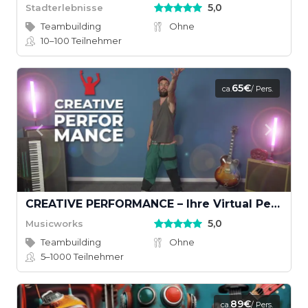
5,0
Stadterlebnisse
Teambuilding
Ohne
10–100
Teilnehmer
65€
ca.
/ Pers.
CREATIVE PERFORMANCE – Ihre Virtual Performance mit Musikvideodreh
5,0
Musicworks
Teambuilding
Ohne
5–1000
Teilnehmer
89€
ca.
/ Pers.