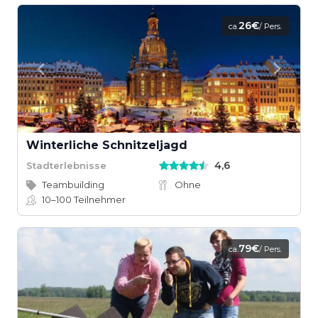
26€
ca.
/ Pers.
Winterliche Schnitzeljagd
4,6
Stadterlebnisse
Teambuilding
Ohne
10–100
Teilnehmer
79€
ca.
/ Pers.