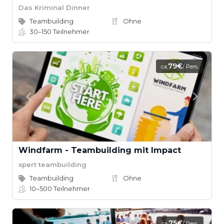
Das Kriminal Dinner
Teambuilding
Ohne
30–150
Teilnehmer
79€
ca.
/ Pers.
Windfarm - Teambuilding mit Impact
xpert teambuilding
Teambuilding
Ohne
10–500
Teilnehmer
75€
ca.
/ Pers.