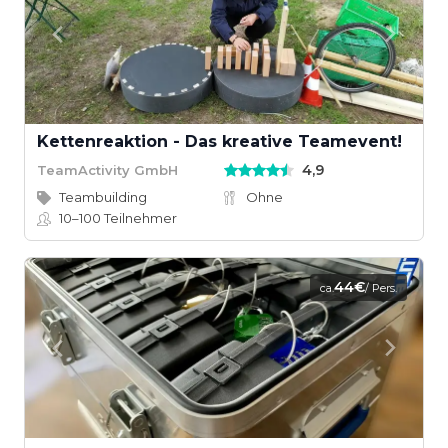
Kettenreaktion - Das kreative Teamevent!
4,9
TeamActivity GmbH
Teambuilding
Ohne
10–100
Teilnehmer
44€
ca.
/ Pers.