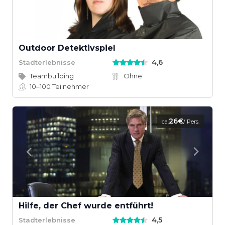
Outdoor Detektivspiel
4,6
Stadterlebnisse
Teambuilding
Ohne
10–100
Teilnehmer
26€
ca.
/ Pers.
Hilfe, der Chef wurde entführt!
4,5
Stadterlebnisse