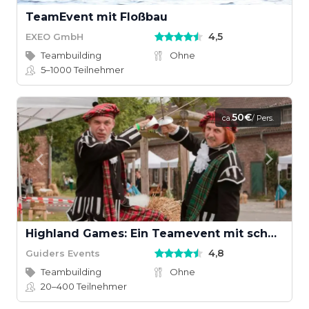
TeamEvent mit Floßbau
4,5
EXEO GmbH
Teambuilding
Ohne
5–1000
Teilnehmer
50€
ca.
/ Pers.
Highland Games: Ein Teamevent mit schottischem Wettkampfgeist
4,8
Guiders Events
Teambuilding
Ohne
20–400
Teilnehmer