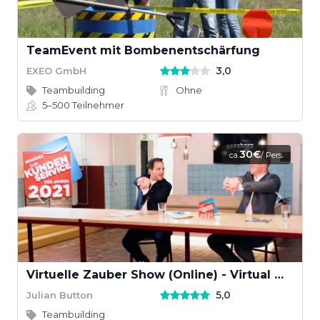
TeamEvent mit Bombenentschärfung
3,0
EXEO GmbH
Teambuilding
Ohne
5–500
Teilnehmer
30€
ca.
/ Pers.
Virtuelle Zauber Show (Online) - Virtual Magic Show
5,0
Julian Button
Teambuilding