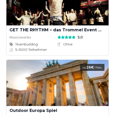
GET THE RHYTHM – das Trommel Event mit Groove
5,0
Musicworks
Teambuilding
Ohne
5–5000
Teilnehmer
26€
ca.
/ Pers.
Outdoor Europa Spiel