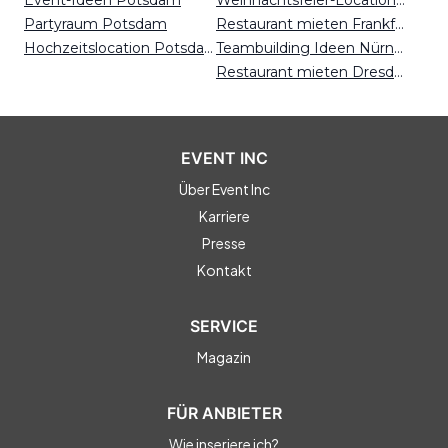
Event-Ideen Potsdam
Weihnachtsfeier-Locations Kassel
Partyraum Potsdam
Restaurant mieten Frankfurt
Hochzeitslocation Potsdam
Teambuilding Ideen Nürnberg
Restaurant mieten Dresden
EVENT INC
Über Event Inc
Karriere
Presse
Kontakt
SERVICE
Magazin
FÜR ANBIETER
Wie inseriere ich?