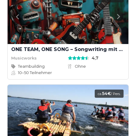
ONE TEAM, ONE SONG – Songwriting mit KI und echten Instrumenten
4,7
Musicworks
Teambuilding
Ohne
10–50
Teilnehmer
54€
ca.
/ Pers.