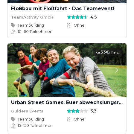
Floßbau mit Floßfahrt - Das Teamevent!
4,5
TeamActivity GmbH
Teambuilding
Ohne
10–60
Teilnehmer
33€
ca.
/ Pers.
Urban Street Games: Euer abwechslungsreiches Teamevent
3,3
Guiders Events
Teambuilding
Ohne
15–150
Teilnehmer