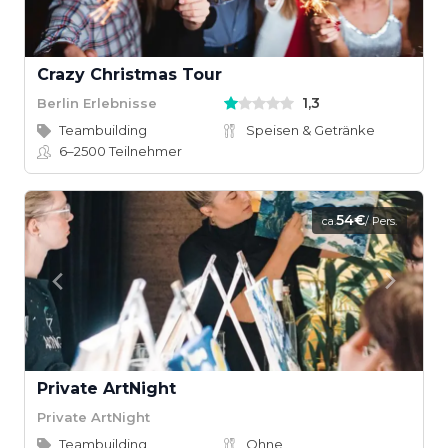
Crazy Christmas Tour
1,3
Berlin Erlebnisse
Teambuilding
Speisen & Getränke
6–2500
Teilnehmer
54€
ca.
/ Pers.
Private ArtNight
Private ArtNight
Teambuilding
Ohne