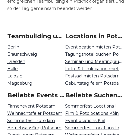
erfolgreichen Teambuilding ein Picknick organisiert und
so der Tag gemeinsam beendet werden.
Teambuilding um Potsdam
Locations in Potsdam mieten
Berlin
Eventlocation mieten Potsdam
Braunschweig
Tagungshotel buchen Potsdam
Dresden
Seminar- und Meetingraum mieten Potsdam
Halle
Foto- & Filmlocation mieten Potsdam
Leipzig
Festsaal mieten Potsdam
Magdeburg
Geburtstag feiern Potsdam
Beliebte Events in Potsdam
Beliebte Suchen auf Event Inc
Firmenevent Potsdam
Sommerfest-Locations Hannover
Weihnachtsfeier Potsdam
Film & Fotolocations Köln
Sommerfest Potsdam
Eventlocations Kiel
Betriebsausflug Potsdam
Sommerfest-Locations Frankfurt