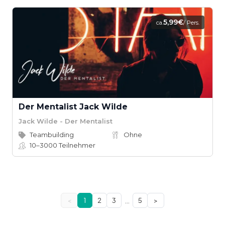
5,99€
ca.
/ Pers.
Der Mentalist Jack Wilde
Jack Wilde - Der Mentalist
Teambuilding
Ohne
10–3000
Teilnehmer
…
<
1
2
3
5
>