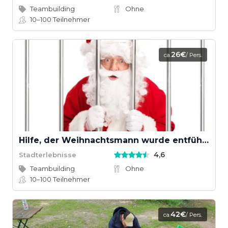
Teambuilding
Ohne
10–100
Teilnehmer
26€
ca.
/ Pers.
Hilfe, der Weihnachtsmann wurde entführt!
4,6
Stadterlebnisse
Teambuilding
Ohne
10–100
Teilnehmer
42€
ca.
/ Pers.