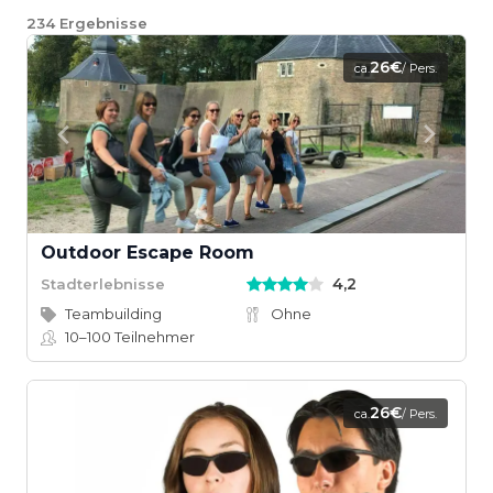
234
Ergebnisse
26€
ca.
/ Pers.
Outdoor Escape Room
4,2
Stadterlebnisse
Teambuilding
Ohne
10–100
Teilnehmer
26€
ca.
/ Pers.