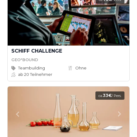
SCHIFF CHALLENGE
GEO°BOUND
Teambuilding
Ohne
ab 20
Teilnehmer
33€
ca.
/ Pers.