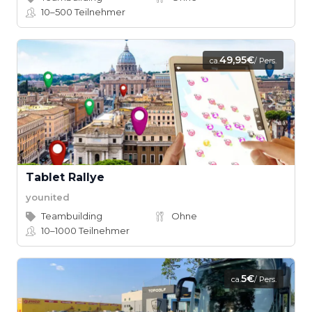
10–500
Teilnehmer
49,95€
ca.
/ Pers.
Tablet Rallye
younited
Teambuilding
Ohne
10–1000
Teilnehmer
5€
ca.
/ Pers.