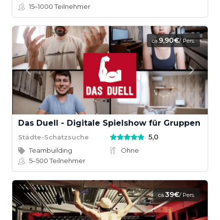
15–1000
Teilnehmer
9,90€
ca.
/ Pers.
Das Duell - Digitale Spielshow für Gruppen
5,0
Städte-Schatzsuche
Teambuilding
Ohne
5–500
Teilnehmer
39€
ca.
/ Pers.