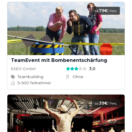
79€
ca.
/ Pers.
TeamEvent mit Bombenentschärfung
3,0
EXEO GmbH
Teambuilding
Ohne
5–500
Teilnehmer
39€
ca.
/ Pers.