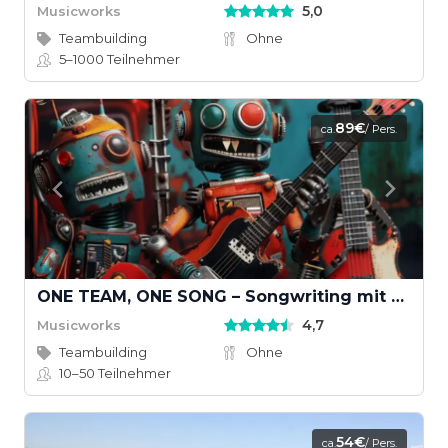
5,0
Musicworks
Teambuilding
Ohne
5–1000
Teilnehmer
89€
ca.
/ Pers.
ONE TEAM, ONE SONG – Songwriting mit KI und echten Instrumenten
4,7
Musicworks
Teambuilding
Ohne
10–50
Teilnehmer
54€
ca.
/ Pers.