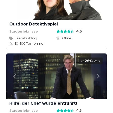
Outdoor Detektivspiel
4,6
Stadterlebnisse
Teambuilding
Ohne
10–100
Teilnehmer
26€
ca.
/ Pers.
Hilfe, der Chef wurde entführt!
4,5
Stadterlebnisse