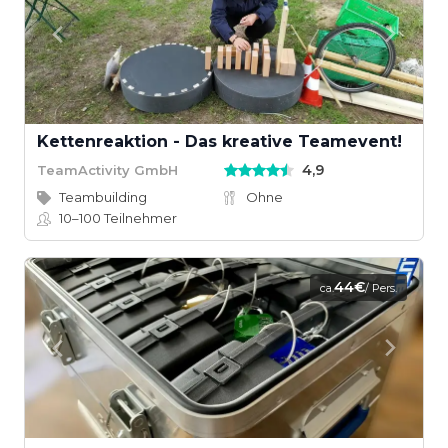
Kettenreaktion - Das kreative Teamevent!
4,9
TeamActivity GmbH
Teambuilding
Ohne
10–100
Teilnehmer
44€
ca.
/ Pers.