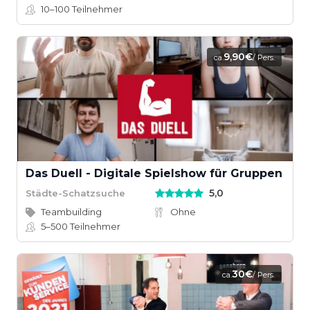
10–100
Teilnehmer
9,90€
ca.
/ Pers.
Das Duell - Digitale Spielshow für Gruppen
5,0
Städte-Schatzsuche
Teambuilding
Ohne
5–500
Teilnehmer
30€
ca.
/ Pers.