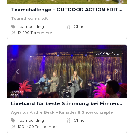
Teamchallenge - OUTDOOR ACTION EDITION
Teamdreams e.K.
Teambuilding
Ohne
12–100
Teilnehmer
44€
ca.
/ Pers.
Liveband für beste Stimmung bei Firmenevents
Agentur André Beck – Künstler & Showkonzepte
Teambuilding
Ohne
100–400
Teilnehmer