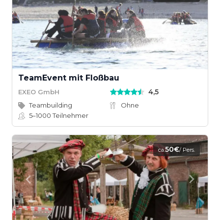
TeamEvent mit Floßbau
4,5
EXEO GmbH
Teambuilding
Ohne
5–1000
Teilnehmer
50€
ca.
/ Pers.