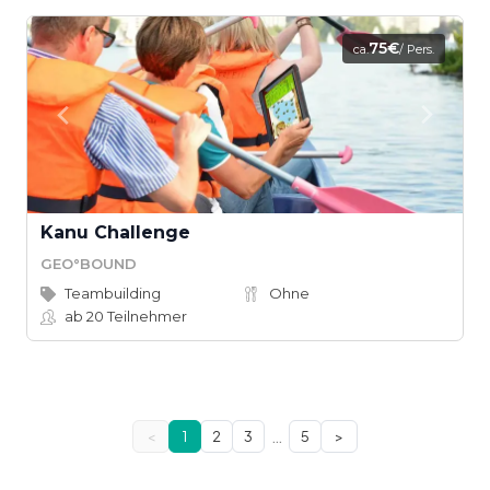
75€
ca.
/ Pers.
Kanu Challenge
GEO°BOUND
Teambuilding
Ohne
ab 20
Teilnehmer
…
<
1
2
3
5
>