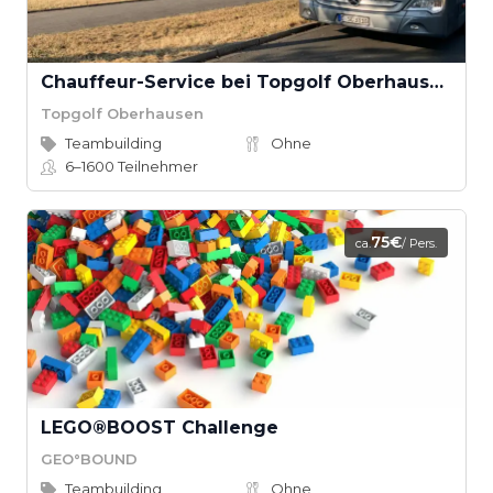
Chauffeur-Service bei Topgolf Oberhausen
Topgolf Oberhausen
Teambuilding
Ohne
6–1600
Teilnehmer
75€
ca.
/ Pers.
LEGO®BOOST Challenge
GEO°BOUND
Teambuilding
Ohne