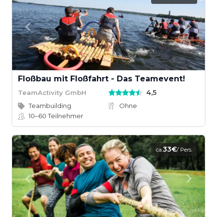
Floßbau mit Floßfahrt - Das Teamevent!
4,5
TeamActivity GmbH
Teambuilding
Ohne
10–60
Teilnehmer
33€
ca.
/ Pers.