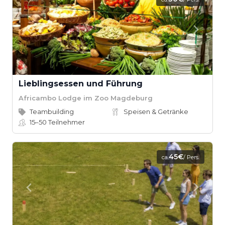
Lieblingsessen und Führung
Africambo Lodge im Zoo Magdeburg
Teambuilding
Speisen & Getränke
15–50
Teilnehmer
45€
ca.
/ Pers.