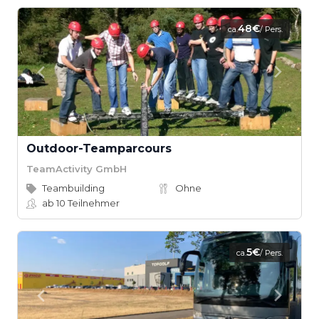
48€
ca.
/ Pers.
Outdoor-Teamparcours
TeamActivity GmbH
Teambuilding
Ohne
ab 10
Teilnehmer
5€
ca.
/ Pers.