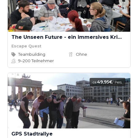
The Unseen Future - ein immersives Krimi-Rätsel-Spiel mit betretbaren Tatort
Escape Quest
Teambuilding
Ohne
9–200
Teilnehmer
49,95€
ca.
/ Pers.
GPS Stadtrallye