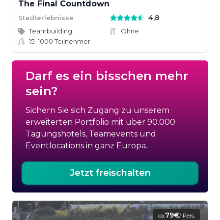
The Final Countdown
4,8
Stadterlebnisse
Teambuilding
Ohne
15–1000
Teilnehmer
Darf es ein bisschen mehr
sein?
Sichern Sie sich Zugang zu unserem
erweiterten Portfolio mit über 90.000
Tagungshotels, Teamevents und
Eventlocations in ganz Europa.
Jetzt freischalten
79€
ca.
/ Pers.