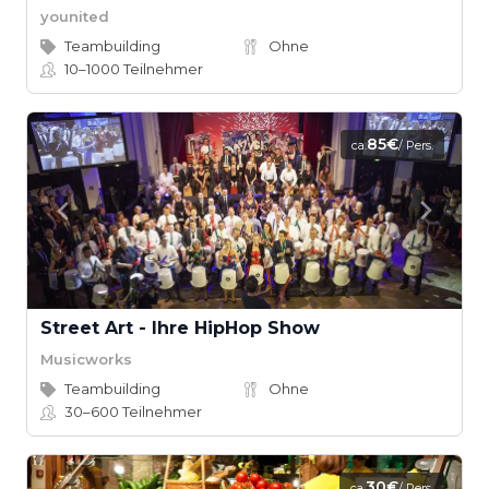
younited
Teambuilding
Ohne
10–1000
Teilnehmer
85€
ca.
/ Pers.
Street Art - Ihre HipHop Show
Musicworks
Teambuilding
Ohne
30–600
Teilnehmer
30€
ca.
/ Pers.