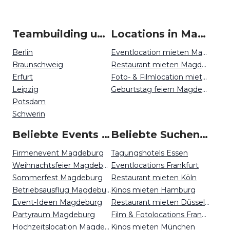
Teambuilding um Magdeburg
Locations in Magdeburg mieten
Berlin
Eventlocation mieten Magdeburg
Braunschweig
Restaurant mieten Magdeburg
Erfurt
Foto- & Filmlocation mieten Magdeburg
Leipzig
Geburtstag feiern Magdeburg
Potsdam
Schwerin
Beliebte Events in Magdeburg
Beliebte Suchen auf Event Inc
Firmenevent Magdeburg
Tagungshotels Essen
Weihnachtsfeier Magdeburg
Eventlocations Frankfurt
Sommerfest Magdeburg
Restaurant mieten Köln
Betriebsausflug Magdeburg
Kinos mieten Hamburg
Event-Ideen Magdeburg
Restaurant mieten Düsseldorf
Partyraum Magdeburg
Film & Fotolocations Frankfurt
Hochzeitslocation Magdeburg
Kinos mieten München