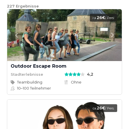
227
Ergebnisse
26€
ca.
/ Pers.
Outdoor Escape Room
4,2
Stadterlebnisse
Teambuilding
Ohne
10–100
Teilnehmer
26€
ca.
/ Pers.