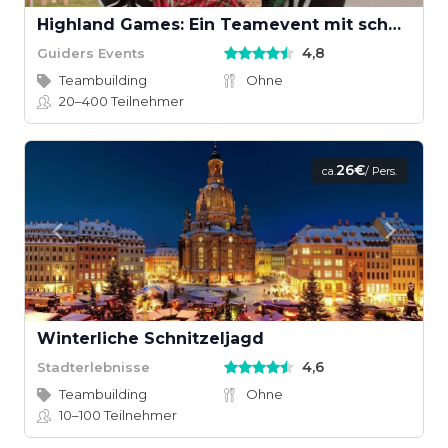
Highland Games: Ein Teamevent mit schottischem Wettkampfgeist
4,8
Guiders Events
Teambuilding
Ohne
20–400
Teilnehmer
26€
ca.
/ Pers.
Winterliche Schnitzeljagd
4,6
Stadterlebnisse
Teambuilding
Ohne
10–100
Teilnehmer