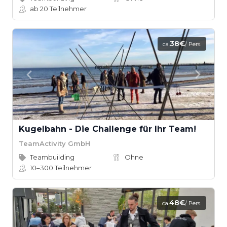
ab 20
Teilnehmer
38€
ca.
/ Pers.
Kugelbahn - Die Challenge für Ihr Team!
TeamActivity GmbH
Teambuilding
Ohne
10–300
Teilnehmer
48€
ca.
/ Pers.