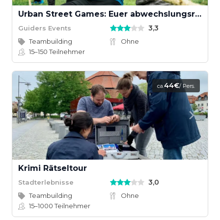
Urban Street Games: Euer abwechslungsreiches Teamevent
3,3
Guiders Events
Teambuilding
Ohne
15–150
Teilnehmer
44€
ca.
/ Pers.
Krimi Rätseltour
3,0
Stadterlebnisse
Teambuilding
Ohne
15–1000
Teilnehmer