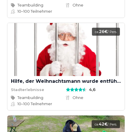
Teambuilding
Ohne
10–100
Teilnehmer
26€
ca.
/ Pers.
Hilfe, der Weihnachtsmann wurde entführt!
4,6
Stadterlebnisse
Teambuilding
Ohne
10–100
Teilnehmer
42€
ca.
/ Pers.