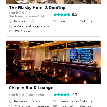
The Blasky Hotel & Rooftop
Frankfurt /
5,0
Sachsenhausen-Süd
Restaurant / Café
Hauseigenes Catering
4
Veranstaltungsräume
300
Gäste
Chaplin Bar & Lounge
4,7
Frankfurt / Bornheim
Restaurant / Café
Hauseigenes Catering
2
Veranstaltungsräume
50–100 € pro Person