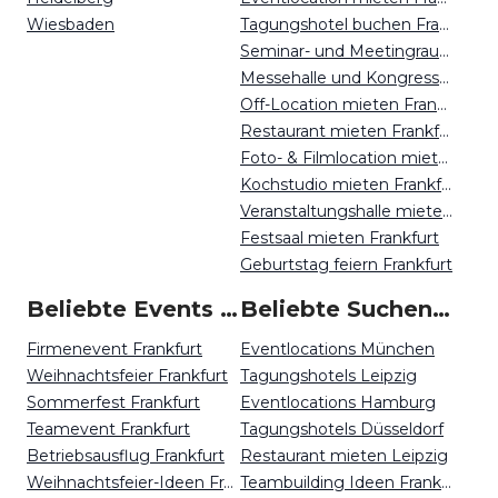
Wiesbaden
Tagungshotel buchen Frankfurt
Seminar- und Meetingraum mieten Frankfurt
Messehalle und Kongresszentrum mieten Frankfurt
Off-Location mieten Frankfurt
Restaurant mieten Frankfurt
Foto- & Filmlocation mieten Frankfurt
Kochstudio mieten Frankfurt
Veranstaltungshalle mieten Frankfurt
Festsaal mieten Frankfurt
Geburtstag feiern Frankfurt
Beliebte Events in Frankfurt
Beliebte Suchen auf Event Inc
Firmenevent Frankfurt
Eventlocations München
Weihnachtsfeier Frankfurt
Tagungshotels Leipzig
Sommerfest Frankfurt
Eventlocations Hamburg
Teamevent Frankfurt
Tagungshotels Düsseldorf
Betriebsausflug Frankfurt
Restaurant mieten Leipzig
Weihnachtsfeier-Ideen Frankfurt
Teambuilding Ideen Frankfurt