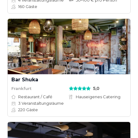
4
Veranstaltungsräume
50–100 € pro Person
160
Gäste
Bar Shuka
5,0
Frankfurt
Restaurant / Café
Hauseigenes Catering
3
Veranstaltungsräume
220
Gäste