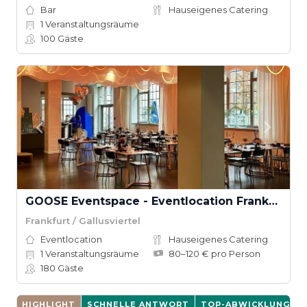
Bar
Hauseigenes Catering
1
Veranstaltungsräume
100
Gäste
GOOSE Eventspace - Eventlocation Frankfurt
Frankfurt / Gallusviertel
Eventlocation
Hauseigenes Catering
1
Veranstaltungsräume
80–120 € pro Person
180
Gäste
HIGHLIGHT
SCHNELLE ANTWORT
TOP-ABWICKLUNG