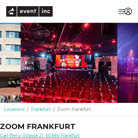
eventinc
‹
›
Locations
Frankfurt
Zoom Frankfurt
ZOOM FRANKFURT
Carl-Benz-Strasse 21
,
60386
Frankfurt