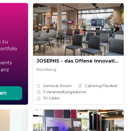
g zu
rtfolio
JOSEPHS - das Offene Innovationslabor
vents
Nürnberg
ganz
Seminar Room
Catering Flexibel
3
Veranstaltungsräume
ten
70
Gäste