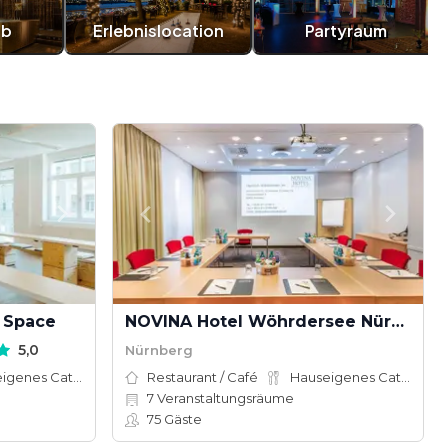
ub
Erlebnislocation
Partyraum
 Space
NOVINA Hotel Wöhrdersee Nürnberg City
5,0
Nürnberg
Hauseigenes Catering
Restaurant / Café
Hauseigenes Catering
7
Veranstaltungsräume
75
Gäste