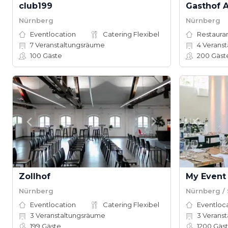
club199
Gasthof
Nürnberg
Nürnberg
Eventlocation
Catering Flexibel
Restauran
7
Veranstaltungsräume
4
Veranstal
100
Gäste
200
Gäst
Zollhof
My Event
Nürnberg
Nürnberg /
Eventlocation
Catering Flexibel
Eventloc
3
Veranstaltungsräume
3
Veranst
199
Gäste
1200
Gäs