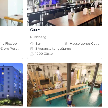
Gate
Nürnberg
ing Flexibel
Bar
Hauseigenes Catering
10–50 € pro Person
3
Veranstaltungsräume
1000
Gäste