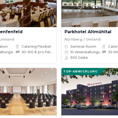
Henfenfeld
Parkhotel Altmühltal
 Umland
Nürnberg / Umland
ation
Catering Flexibel
Seminar Room
Cater
tungsräume
50–100 € pro Person
10
Veranstaltungsräume
900
Gäste
TOP-ABWICKLUNG