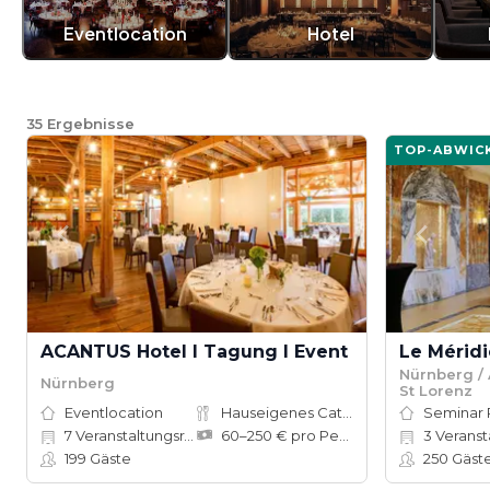
Eventlocation
Hotel
35
Ergebnisse
TOP-ABWIC
ACANTUS Hotel I Tagung I Event
Nürnberg / 
Nürnberg
St Lorenz
Eventlocation
Hauseigenes Catering
Seminar
7
Veranstaltungsräume
60–250 € pro Person
3
Veranstal
199
Gäste
250
Gäst