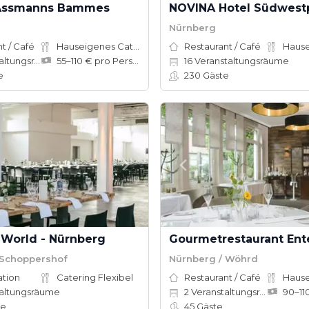
 Assmanns Bammes
NOVINA Hotel Südwest
Nürnberg
t / Café
Hauseigenes Catering
Restaurant / Café
tungsräume
55–110 € pro Person
16
Veranstaltungsräume
e
230
Gäste
 World - Nürnberg
Gourmetrestaurant En
 Schoppershof
Nürnberg / Wöhrd
ation
Catering Flexibel
Restaurant / Café
altungsräume
2
Veranstaltungsräume
te
45
Gäste