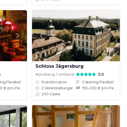
Schloss Jägersburg
5,0
z
Nürnberg / Umland
ing Flexibel
Eventlocation
Catering Flexibel
45–200 € pro Person
2
Veranstaltungsräume
150–230 € pro Person
200
Gäste