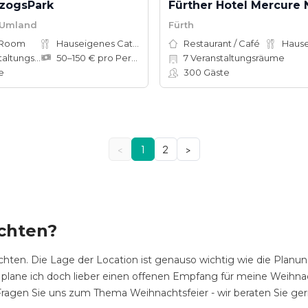
rzogsPark
 Umland
Fürth
 Room
Hauseigenes Catering
Restaurant / Café
tungsräume
50–150 € pro Person
7
Veranstaltungsräume
e
300
Gäste
<
1
2
>
achten?
hten. Die Lage der Location ist genauso wichtig wie die Planun
 plane ich doch lieber einen offenen Empfang für meine Weihnach
. Fragen Sie uns zum Thema Weihnachtsfeier - wir beraten Sie ger