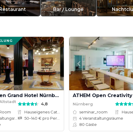
Restaurant
Bar / Lounge
Nachtcl
KLUNG
Le Méridien Grand Hotel Nürnberg
ATHEM Open Creativity
Altstadt
4,8
Nürnberg
 Room
Hauseigenes Catering
seminar_room
tungsräume
50–140 € pro Person
4
Veranstaltungsräume
e
80
Gäste