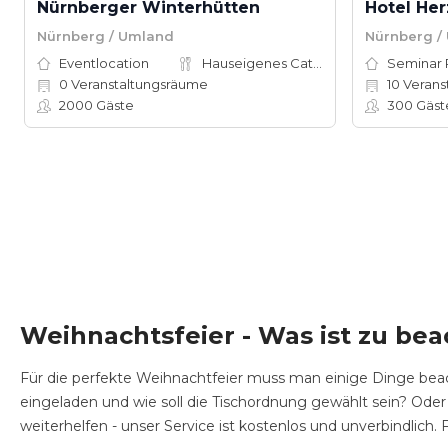
Nürnberger Winterhütten
Hotel He
Nürnberg / Umland
Nürnberg /
Eventlocation
Hauseigenes Catering
Seminar
0
Veranstaltungsräume
10
Veranstal
2000
Gäste
300
Gäst
Weihnachtsfeier - Was ist zu be
Für die perfekte Weihnachtfeier muss man einige Dinge beac
eingeladen und wie soll die Tischordnung gewählt sein? Oder
weiterhelfen - unser Service ist kostenlos und unverbindlich