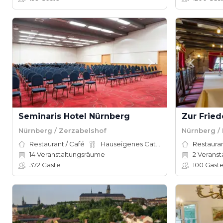
Seminaris Hotel Nürnberg
Zur Fried
Nürnberg / Zerzabelshof
Nürnberg /
Restaurant / Café
Hauseigenes Catering
Restauran
14
Veranstaltungsräume
2
Veranstalt
372
Gäste
100
Gäst