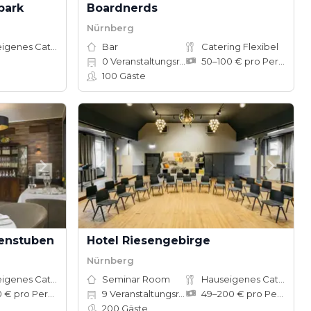
park
Boardnerds
Nürnberg
Hauseigenes Catering
Bar
Catering Flexibel
0
Veranstaltungsräume
50–100 € pro Person
100
Gäste
tenstuben
Hotel Riesengebirge
Nürnberg
Hauseigenes Catering
Seminar Room
Hauseigenes Catering
90–110 € pro Person
9
Veranstaltungsräume
49–200 € pro Person
200
Gäste