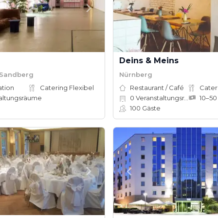
Deins & Meins
 Sandberg
Nürnberg
ation
Catering Flexibel
Restaurant / Café
Cater
altungsräume
0
Veranstaltungsräume
100
Gäste