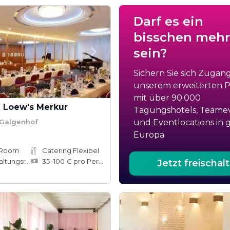
Darf es ein
bisschen mehr
sein?
Sichern Sie sich Zugan
unserem erweiterten Po
mit über 90.000
l Loew's Merkur
Tagungshotels, Teame
 Galgenhof
und Eventlocations in 
Europa.
 Room
Catering Flexibel
tungsräume
35–100 € pro Person
Jetzt freischal