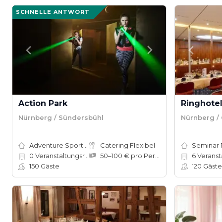
SCHNELLE ANTWORT
Action Park
Ringhote
Nürnberg / Sündersbühl
Nürnberg /
Adventure Sports Site
Catering Flexibel
Seminar
0
Veranstaltungsräume
50–100 € pro Person
6
Veranstal
150
Gäste
120
Gäste