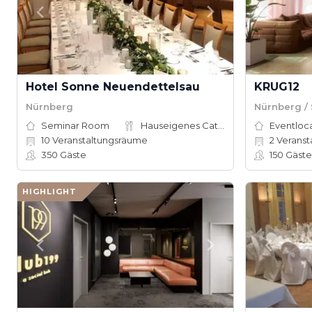
Hotel Sonne Neuendettelsau
KRUG12
Nürnberg
Nürnberg /
Seminar Room
Hauseigenes Catering
Eventloc
10
Veranstaltungsräume
2
Veranst
350
Gäste
150
Gäste
HIGHLIGHT