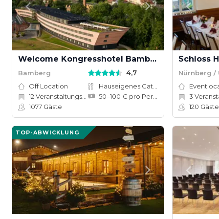
Welcome Kongresshotel Bamberg
Schloss 
4,7
Bamberg
Nürnberg /
Off Location
Hauseigenes Catering
Eventloc
12
Veranstaltungsräume
50–100 € pro Person
3
Veranstal
1077
Gäste
120
Gäste
TOP-ABWICKLUNG