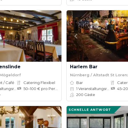
enslinde
Harlem Bar
 Mögeldorf
Nürnberg / Altstadt St Loren
t / Café
Catering Flexibel
Bar
Cater
ungsräume
50–100 € pro Person
1
Veranstaltungsräume
e
200
Gäste
SCHNELLE ANTWORT