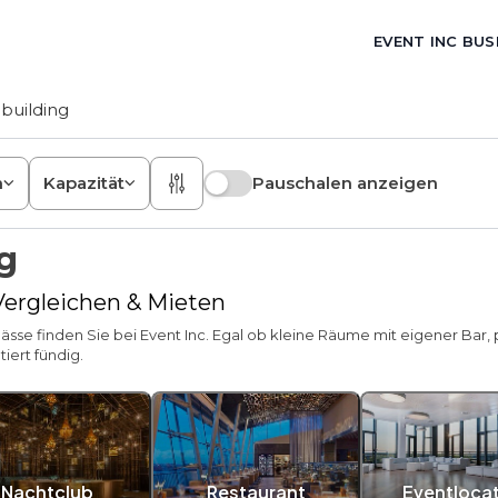
EVENT INC BUS
building
n
Kapazität
Pauschalen anzeigen
g
 Vergleichen & Mieten
lässe finden Sie bei Event Inc. Egal ob kleine Räume mit eigener Bar
iert fündig.
Nachtclub
Restaurant
Eventloca