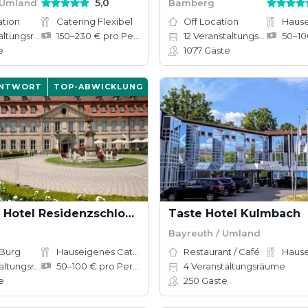
5,0
 Umland
Bamberg
ation
Catering Flexibel
Off Location
ungsräume
150–230 € pro Person
12
Veranstaltungsräume
e
1077
Gäste
ANTWORT
TOP-ABWICKLUNG
Welcome Hotel Residenzschloss Bamberg
Taste Hotel Kulmbach
Bayreuth / Umland
 Burg
Hauseigenes Catering
Restaurant / Café
tungsräume
50–100 € pro Person
4
Veranstaltungsräume
e
250
Gäste