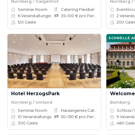
Nürnberg / Galgenhof
Nürnberg /
Seminar Room
Catering Flexibel
Eventloc
6
Veranstaltungsräume
35–100 € pro Person
2
Veranstalt
120
Gäste
200
Gäst
SCHNELLE 
Hotel HerzogsPark
Nürnberg / Umland
Bamberg
Seminar Room
Hauseigenes Catering
Schloss /
10
Veranstaltungsräume
50–150 € pro Person
9
Veranstal
300
Gäste
480
Gäst