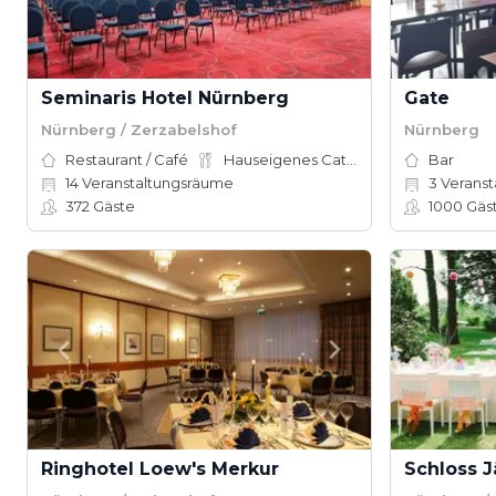
Seminaris Hotel Nürnberg
Gate
Nürnberg / Zerzabelshof
Nürnberg
Restaurant / Café
Hauseigenes Catering
Bar
14
Veranstaltungsräume
3
Veranst
372
Gäste
1000
Gäs
Ringhotel Loew's Merkur
Schloss 