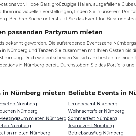
cations vor. Hippe Bars, großzügige Hallen, ausgefallene Clubs
en individuellen Vorstellungen, finden Sie in unserem Portfol
rg. Bei Ihrer Suche unterstützt Sie das Event Inc Beratungste
den passenden Partyraum mieten
nds bekannt geworden. Die aufstrebende Eventszene Nürnbergs b
 in Nürnberg und Tanzen Sie zusammen mit Ihren Gästen bis di
 Stimmung. Doch wie entscheiden Sie sich am besten für einen 
ocations in Nürnberg bereit. Durchstöbern Sie das Portfolio und
 in Nürnberg mieten
Beliebte Events in N
 mieten Nürnberg
Firmenevent Nürnberg
 buchen Nürnberg
Weihnachtsfeier Nürnberg
 Meetingraum mieten Nürnberg
Sommerfest Nürnberg
eten Nürnberg
Teamevent Nürnberg
ocation mieten Nürnberg
Betriebsausflug Nürnberg