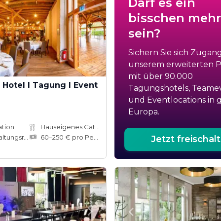
Darf es ein
bisschen mehr
sein?
Sichern Sie sich Zugan
unserem erweiterten Po
mit über 90.000
Hotel I Tagung I Event
Tagungshotels, Teame
und Eventlocations in 
Europa.
ation
Hauseigenes Catering
ungsräume
60–250 € pro Person
Jetzt freischal