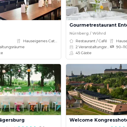
Gourmetrestaurant En
Nürnberg / Wöhrd
Hauseigenes Catering
Restaurant / Café
altungsräume
2
Veranstaltungsräume
te
45
Gäste
Jägersburg