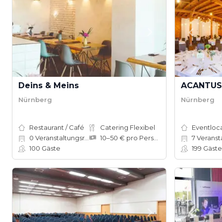
Deins & Meins
ACANTUS 
Nürnberg
Nürnberg
Restaurant / Café
Catering Flexibel
Eventloc
0
Veranstaltungsräume
10–50 € pro Person
7
Veranstalt
100
Gäste
199
Gäste