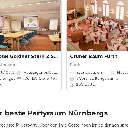
Akzent Hotel Goldner Stern & Sternla
Grüner Baum Fürth
 Umland
Fürth
t / Café
Hauseigenes Catering
Eventlocation
tungsräume
100–150 € pro Person
5
Veranstaltungsräume
e
200
Gäste
r beste Partyraum Nürnbergs
 nächste Privatparty, über den Ihre Gäste noch lange danach sp