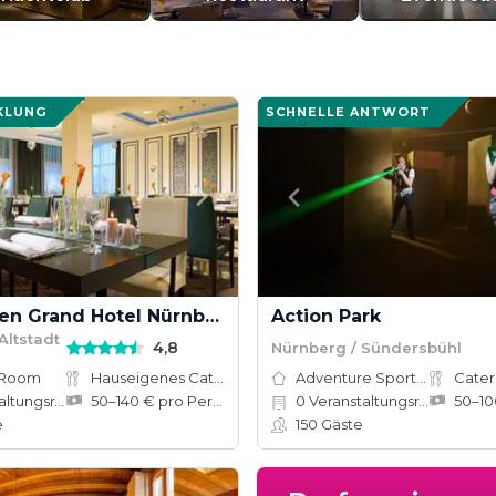
KLUNG
SCHNELLE ANTWORT
Le Méridien Grand Hotel Nürnberg
Action Park
Altstadt
4,8
Nürnberg / Sündersbühl
 Room
Hauseigenes Catering
Adventure Sports Site
Cater
tungsräume
50–140 € pro Person
0
Veranstaltungsräume
e
150
Gäste