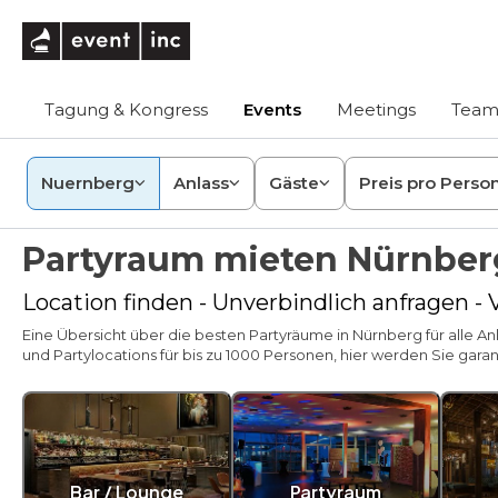
eventinc
Tagung & Kongress
Events
Meetings
Team
Nuernberg
Anlass
Gäste
Preis pro Perso
Partyraum mieten Nürnber
Location finden - Unverbindlich anfragen -
Eine Übersicht über die besten Partyräume in Nürnberg für alle An
und Partylocations für bis zu 1000 Personen, hier werden Sie garant
Bar / Lounge
Partyraum