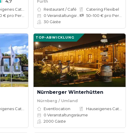
4,7
Fürth
Hauseigenes Catering
Restaurant / Café
Catering Flexibel
50–100 € pro Person
0
Veranstaltungsräume
50–100 € pro Person
30
Gäste
TOP-ABWICKLUNG
Nürnberger Winterhütten
Nürnberg / Umland
Hauseigenes Catering
Eventlocation
Hauseigenes Catering
0
Veranstaltungsräume
2000
Gäste