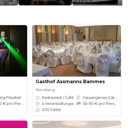
Gasthof Assmanns Bammes
Nürnberg
ing Flexibel
Restaurant / Café
Hauseigenes Catering
50–100 € pro Person
4
Veranstaltungsräume
55–110 € pro Person
200
Gäste