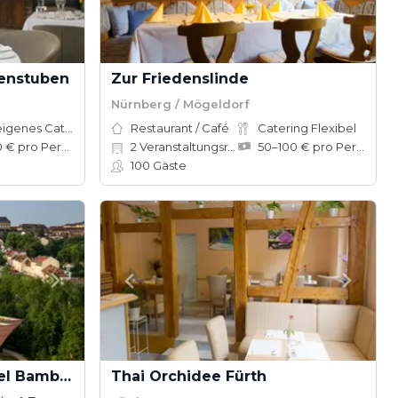
tenstuben
Zur Friedenslinde
Nürnberg / Mögeldorf
Hauseigenes Catering
Restaurant / Café
Catering Flexibel
90–110 € pro Person
2
Veranstaltungsräume
50–100 € pro Person
100
Gäste
Welcome Kongresshotel Bamberg
Thai Orchidee Fürth