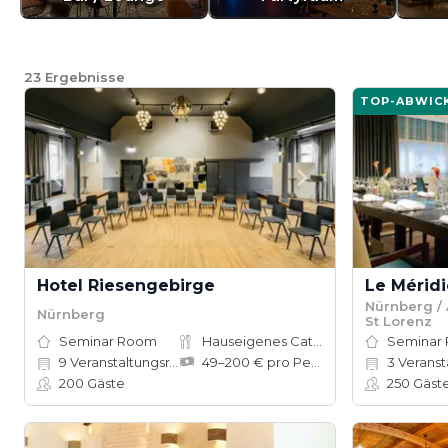
23
Ergebnisse
TOP-ABWIC
Hotel Riesengebirge
Nürnberg / 
Nürnberg
St Lorenz
Seminar Room
Hauseigenes Catering
Seminar
9
Veranstaltungsräume
49–200 € pro Person
3
Veranstal
200
Gäste
250
Gäst