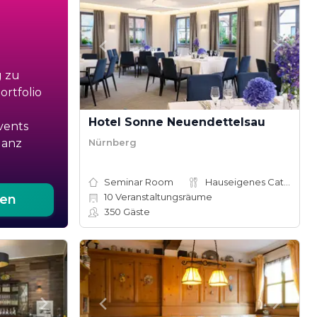
g zu
rtfolio
Hotel Sonne Neuendettelsau
vents
Nürnberg
ganz
Seminar Room
Hauseigenes Catering
10
Veranstaltungsräume
ten
350
Gäste