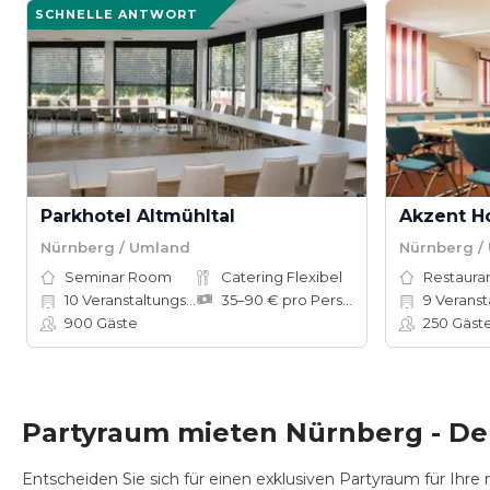
SCHNELLE ANTWORT
Parkhotel Altmühltal
Nürnberg / Umland
Nürnberg /
Seminar Room
Catering Flexibel
Restauran
10
Veranstaltungsräume
35–90 € pro Person
9
Veranstal
900
Gäste
250
Gäst
Partyraum mieten Nürnberg - De
Entscheiden Sie sich für einen exklusiven Partyraum für Ihre