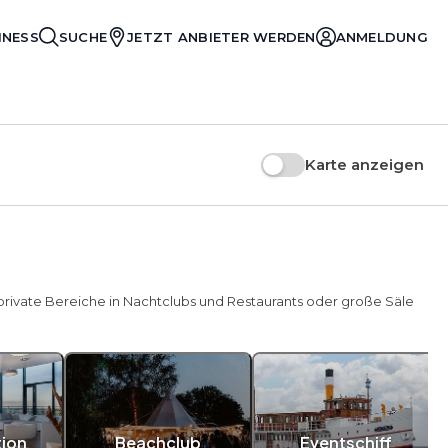
INESS
SUCHE
JETZT ANBIETER WERDEN
ANMELDUNG
Karte anzeigen
, private Bereiche in Nachtclubs und Restaurants oder große Säle
tion
Beachclub
Eventschiff