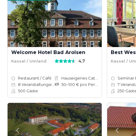
Welcome Hotel Bad Arolsen
4,7
Kassel / Umland
Kassel / U
Restaurant / Café
Hauseigenes Catering
Seminar
8
Veranstaltungsräume
50–100 € pro Person
7
Veranstalt
500
Gäste
250
Gäst