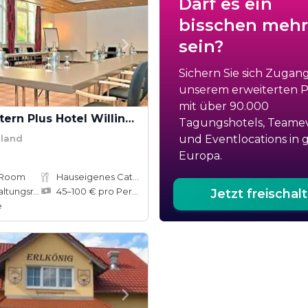
Darf es ein
bisschen mehr
sein?
Sichern Sie sich Zugan
unserem erweiterten Po
mit über 90.000
Best Western Plus Hotel Willingen
Tagungshotels, Teame
mland
und Eventlocations in 
Europa.
 Room
Hauseigenes Catering
ungsräume
45–100 € pro Person
Jetzt freischal
e