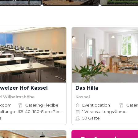
weizer Hof Kassel
Das Hilla
ad Wilhelmshöhe
Kassel
 Room
Catering Flexibel
Eventlocation
Cater
tungsräume
40–100 € pro Person
1
Veranstaltungsräume
e
50
Gäste