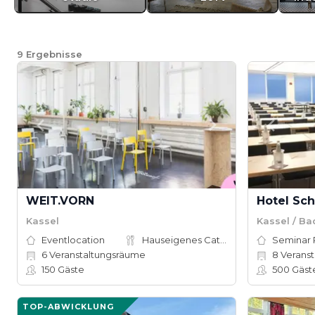
9
Ergebnisse
WEIT.VORN
Hotel Sch
Kassel
Kassel / B
Eventlocation
Hauseigenes Catering
Seminar
6
Veranstaltungsräume
8
Veranstal
150
Gäste
500
Gäst
TOP-ABWICKLUNG