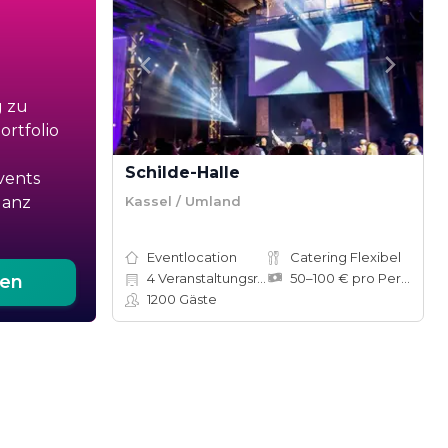
g zu
rtfolio
Schilde-Halle
vents
Kassel / Umland
ganz
Eventlocation
Catering Flexibel
4
Veranstaltungsräume
50–100 € pro Person
ten
1200
Gäste