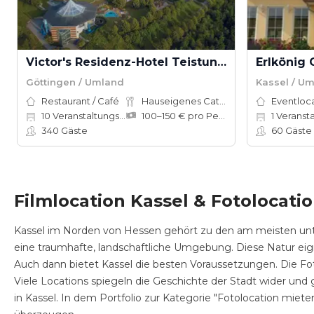
Victor's Residenz-Hotel Teistungenburg
Göttingen / Umland
Kassel / U
Restaurant / Café
Hauseigenes Catering
Eventloc
10
Veranstaltungsräume
100–150 € pro Person
1
Veranstalt
340
Gäste
60
Gäste
Filmlocation Kassel & Fotolocati
Kassel im Norden von Hessen gehört zu den am meisten unte
eine traumhafte, landschaftliche Umgebung. Diese Natur eig
Auch dann bietet Kassel die besten Voraussetzungen. Die Foto
Viele Locations spiegeln die Geschichte der Stadt wider un
in Kassel. In dem Portfolio zur Kategorie "Fotolocation miet