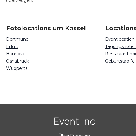
überzeugen.
Fotolocations um Kassel
Locations
Dortmund
Eventlocation
Erfurt
Tagungshotel 
Hannover
Restaurant mi
Osnabrück
Geburtstag fei
Wuppertal
Event Inc
Über Event Inc