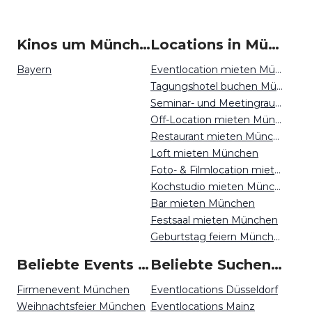
Kinos um München
Locations in München mieten
Bayern
Eventlocation mieten München
Tagungshotel buchen München
Seminar- und Meetingraum mieten München
Off-Location mieten München
Restaurant mieten München
Loft mieten München
Foto- & Filmlocation mieten München
Kochstudio mieten München
Bar mieten München
Festsaal mieten München
Geburtstag feiern München
Beliebte Events in München
Beliebte Suchen auf Event Inc
Firmenevent München
Eventlocations Düsseldorf
Weihnachtsfeier München
Eventlocations Mainz