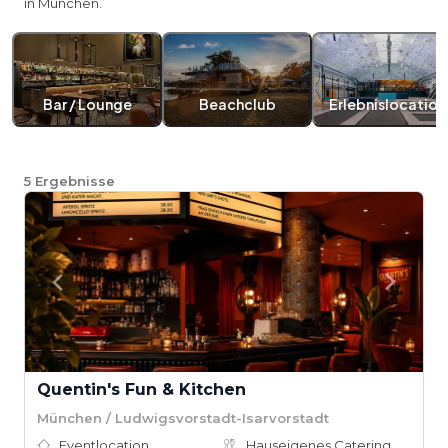
in München.
Bar / Lounge
Beachclub
Erlebnislocation
5
Ergebnisse
Quentin's Fun & Kitchen
München / Ludwigsvorstadt-Isarvorstadt
Eventlocation
Hauseigenes Catering