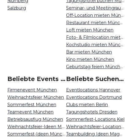
Nürnberg
Tagungshotel buchen München
Salzburg
Seminar- und Meetingraum mieten München
Off-Location mieten München
Restaurant mieten München
Loft mieten München
Foto- & Filmlocation mieten München
Kochstudio mieten München
Bar mieten München
Kino mieten München
Geburtstag feiern München
Beliebte Events in München
Beliebte Suchen auf Event Inc
Firmenevent München
Eventlocations Hannover
Weihnachtsfeier München
Eventlocations Dortmund
Sommerfest München
Clubs mieten Berlin
Teamevent München
Tagungshotels Dresden
Betriebsausflug München
Sommerfest-Locations Kiel
Weihnachtsfeier-Ideen München
Weihnachtsfeier-Locations Osnabrück
Sommerfest-Ideen München
Teambuilding Ideen Magdeburg