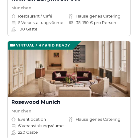
München
Restaurant / Café
Hauseigenes Catering
5
Veranstaltungsräume
35–150 € pro Person
100
Gäste
VIRTUAL / HYBRID READY
Rosewood Munich
München
Eventlocation
Hauseigenes Catering
6
Veranstaltungsräume
220
Gäste