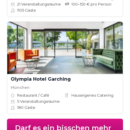
21
Veranstaltungsräume
100–150 € pro Person
1105
Gäste
Olympia Hotel Garching
München
Restaurant / Café
Hauseigenes Catering
5
Veranstaltungsräume
180
Gäste
Darf es ein bisschen mehr