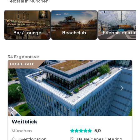
Festsaal in München.
Bar / Lounge
Beachclub
Erlebnislocation
34
Ergebnisse
HIGHLIGHT
Weitblick
5,0
München
Eventlocation
Hauseigenes Catering