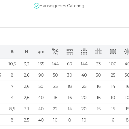
Hauseigenes Catering
B
H
qm
10,5
3,3
135
144
60
144
33
100
4
5
8
2,6
90
50
30
40
30
25
3
7
2,6
50
25
18
25
16
14
1
4
2,6
40
16
16
20
16
10
1
5
8,5
3,1
40
22
14
20
15
15
1
5
8
2,5
40
10
8
10
6
8