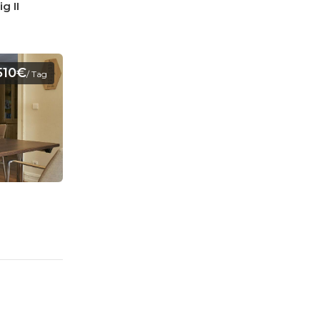
g II
510€
/ Tag