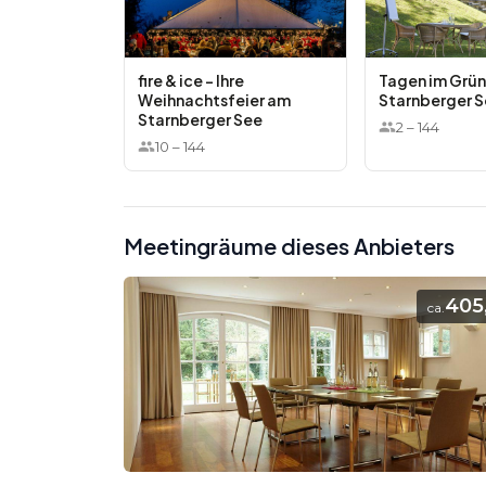
fire & ice - Ihre
Tagen im Grü
Weihnachtsfeier am
Starnberger 
Starnberger See
2
–
144
10
–
144
Meetingräume dieses Anbieters
405
ca.