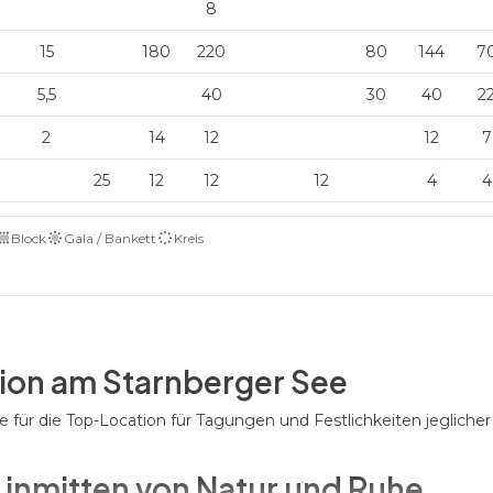
8
15
180
220
80
144
7
5,5
40
30
40
2
2
14
12
12
7
25
12
12
12
4
4
Block
Gala / Bankett
Kreis
tion am Starnberger See
ür die Top-Location für Tagungen und Festlichkeiten jeglicher
 inmitten von Natur und Ruhe