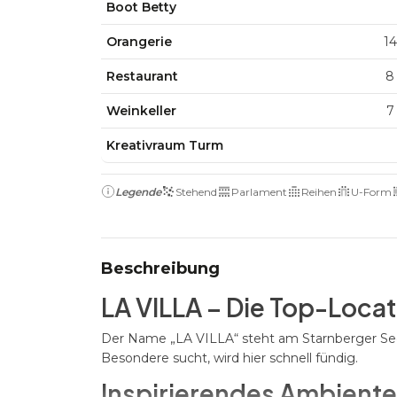
Boot Betty
Orangerie
14
Restaurant
8
Weinkeller
7
Kreativraum Turm
Legende
Stehend
Parlament
Reihen
U-Form
Beschreibung
LA VILLA – Die Top-Loca
Der Name „LA VILLA“ steht am Starnberger See f
Besondere sucht, wird hier schnell fündig.
Inspirierendes Ambiente