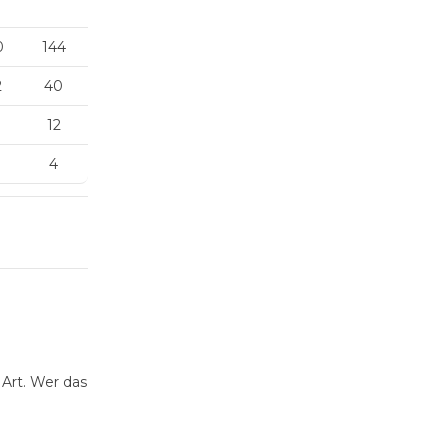
0
144
2
40
12
4
 Art. Wer das