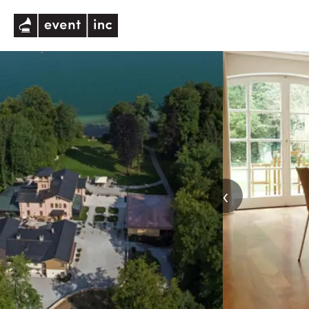
eventinc
‹