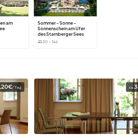
nen am
Sommer - Sonne -
See
Sonnenschein am Ufer
des Starnberger Sees
30
–
144
,20€
3
/ Tag
ca.