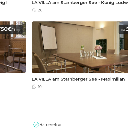
ig I
LA VILLA am Starnberger See - König Ludwi
20
750€
/ Tag
ca.
LA VILLA am Starnberger See - Maximilian
10
Barrierefrei