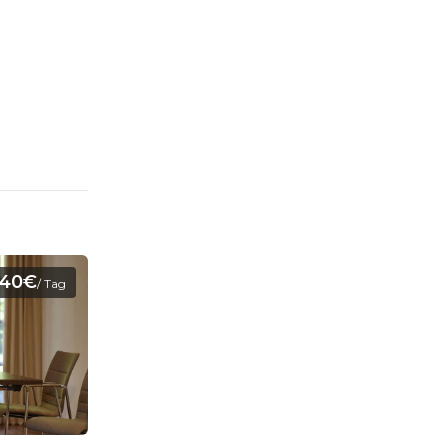
40€
/ Tag