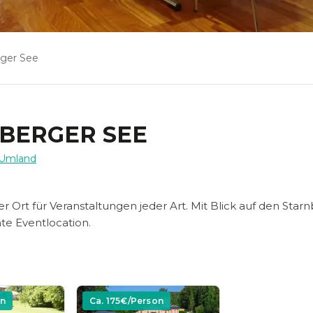
rger See
NBERGER SEE
 Umland
r Ort für Veranstaltungen jeder Art. Mit Blick auf den Star
te Eventlocation.
on
Ca.
175
€/Person