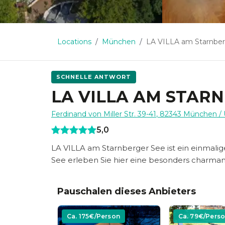
Locations
München
LA VILLA am Starnbe
SCHNELLE ANTWORT
LA VILLA AM STAR
Ferdinand von Miller Str. 39-41
,
82343
München
/
5,0
LA VILLA am Starnberger See ist ein einmalige
See erleben Sie hier eine besonders charman
Pauschalen dieses Anbieters
Ca.
175
€/Person
Ca.
79
€/Pers