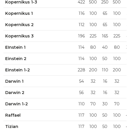
Kopernikus 1-3
422
500
250
500
7
Kopernikus 1
116
100
65
100
3
Kopernikus 2
112
100
65
100
3
Kopernikus 3
196
225
165
225
4
EInstein 1
114
80
40
80
3
Einstein 2
114
100
50
100
3
Einstein 1-2
228
200
110
200
Darwin 1
54
32
16
32
1
Darwin 2
56
32
16
32
1
Darwin 1-2
110
70
30
70
2
Raffael
117
100
50
100
4
Tizian
117
100
50
100
4