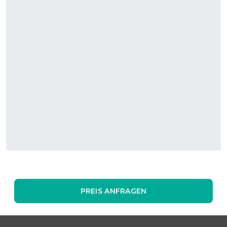
Übernachtungsrate Umweltinitiativen – ein starkes Zeichen
für nachhaltiges Tagen.
PREIS ANFRAGEN