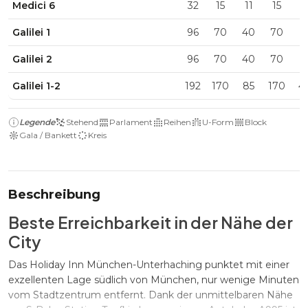
Medici 6
32
15
11
15
9
Galilei 1
96
70
40
70
2
Galilei 2
96
70
40
70
2
Galilei 1-2
192
170
85
170
4
Legende
Stehend
Parlament
Reihen
U-Form
Block
Gala / Bankett
Kreis
Beschreibung
Beste Erreichbarkeit in der Nähe der
City
Das Holiday Inn München-Unterhaching punktet mit einer
exzellenten Lage südlich von München, nur wenige Minuten
vom Stadtzentrum entfernt. Dank der unmittelbaren Nähe