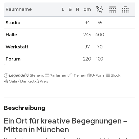
Raumname
L
B
H
qm
Studio
94
65
Halle
245
400
Werkstatt
97
70
Forum
220
160
Legende
Stehend
Parlament
Reihen
U-Form
Block
Gala / Bankett
Kreis
Beschreibung
Ein Ort für kreative Begegnungen –
Mitten in München