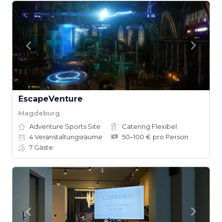
EscapeVenture
Magdeburg
Adventure Sports Site
Catering Flexibel
4
Veranstaltungsräume
50–100 € pro Person
7
Gäste