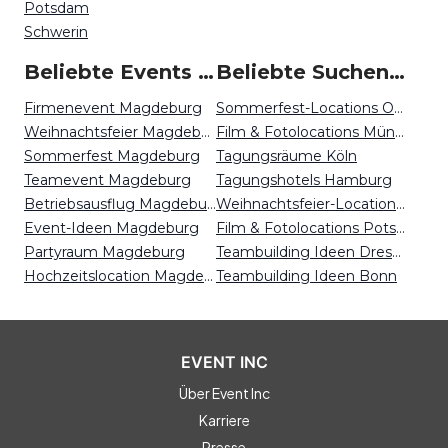
Potsdam
Schwerin
Beliebte Events in Magdeburg
Beliebte Suchen auf Event Inc
Firmenevent Magdeburg
Sommerfest-Locations Osnabrück
Weihnachtsfeier Magdeburg
Film & Fotolocations München
Sommerfest Magdeburg
Tagungsräume Köln
Teamevent Magdeburg
Tagungshotels Hamburg
Betriebsausflug Magdeburg
Weihnachtsfeier-Locations Köln
Event-Ideen Magdeburg
Film & Fotolocations Potsdam
Partyraum Magdeburg
Teambuilding Ideen Dresden
Hochzeitslocation Magdeburg
Teambuilding Ideen Bonn
EVENT INC
Über Event Inc
Karriere
Presse