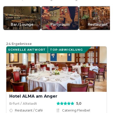
Bar / Lounge
Partyraum
Restaurant
24
Ergebnisse
SCHNELLE ANTWORT
TOP-ABWICKLUNG
Hotel ALMA am Anger
5,0
Erfurt / Altstadt
Restaurant / Café
Catering Flexibel