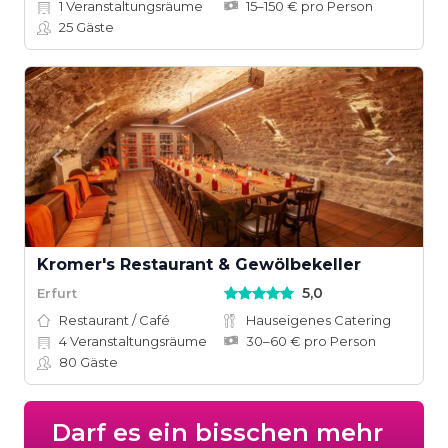
1
Veranstaltungsräume
15–150 € pro Person
25
Gäste
Kromer's Restaurant & Gewölbekeller
5,0
Erfurt
Restaurant / Café
Hauseigenes Catering
4
Veranstaltungsräume
30–60 € pro Person
80
Gäste
Darf es ein bisschen mehr