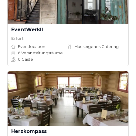
EventWerkII
Erfurt
Eventlocation
Hauseigenes Catering
6
Veranstaltungsräume
0
Gäste
Herzkompass