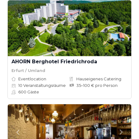
AHORN Berghotel Friedrichroda
Erfurt / Umland
Eventlocation
Hauseigenes Catering
10
Veranstaltungsräume
35–100 € pro Person
600
Gäste