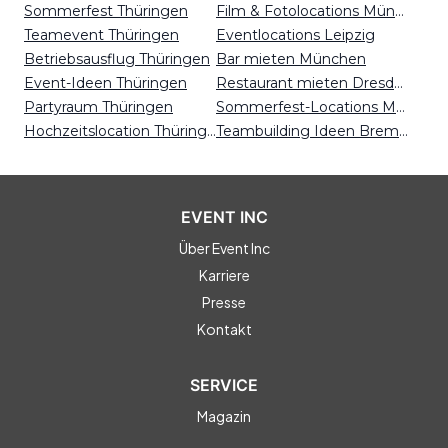
Sommerfest Thüringen
Film & Fotolocations München
Teamevent Thüringen
Eventlocations Leipzig
Betriebsausflug Thüringen
Bar mieten München
Event-Ideen Thüringen
Restaurant mieten Dresden
Partyraum Thüringen
Sommerfest-Locations Magdeburg
Hochzeitslocation Thüringen
Teambuilding Ideen Bremen
EVENT INC
Über Event Inc
Karriere
Presse
Kontakt
SERVICE
Magazin