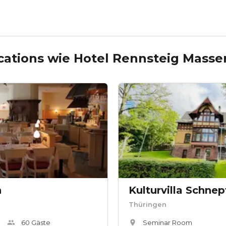
cations wie
Hotel Rennsteig Masse
n
Kulturvilla Schnep
Thüringen
60
Gäste
Seminar Room