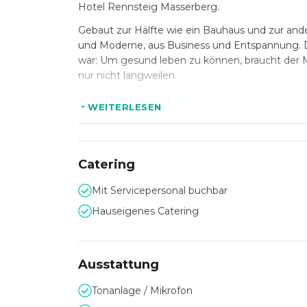
Hotel Rennsteig Masserberg.
Gebaut zur Hälfte wie ein Bauhaus und zur ande
und Moderne, aus Business und Entspannung. Der
war: Um gesund leben zu können, braucht der Men
nur nicht langweilen.
Das Hotel Rennsteig Masserberg ist der wohl b
WEITERLESEN
Einrichtung und der kantige Schnitt der Räume 
Wellnessmöglichkeiten wie die interne Sauna, 
Aber auch Tagungen oder Firmenfeierlichkeiten
Catering
verschiedener Größe stehen zur Verfügung und
Off Meetings.
Mit Servicepersonal buchbar
Hauseigenes Catering
Ausstattung
Tonanlage / Mikrofon