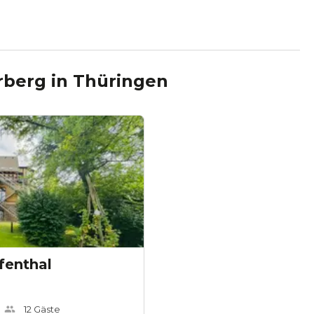
rberg
in
Thüringen
fenthal
12
Gäste