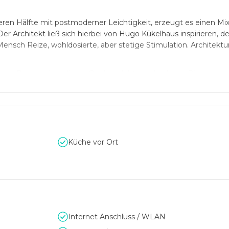
ren Hälfte mit postmoderner Leichtigkeit, erzeugt es einen Mi
 Architekt ließ sich hierbei von Hugo Kükelhaus inspirieren, d
sch Reize, wohldosierte, aber stetige Stimulation. Architektur 
este Beweis, dass dieses Credo gelebt werden kann. Die moder
lässt einen nicht verträumt zurück, während auf der anderen Sei
die nötigen Rückzugsmöglichkeiten bieten.
 sind hier möglich. Insgesamt fünf verschiedene Räumlichkeite
 bieten die modernsten Möglichkeiten für Tagungen, Meetings 
Küche vor Ort
Internet Anschluss / WLAN