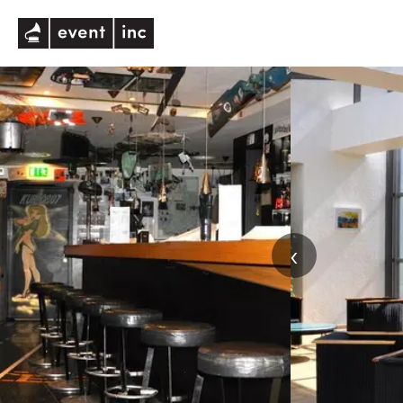
eventinc
‹