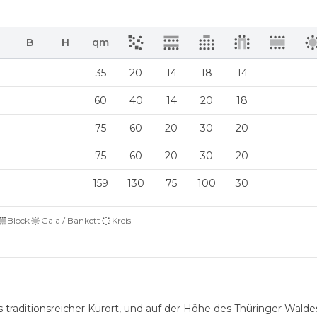
B
H
qm
35
20
14
18
14
60
40
14
20
18
75
60
20
30
20
75
60
20
30
20
159
130
75
100
30
Block
Gala / Bankett
Kreis
traditionsreicher Kurort, und auf der Höhe des Thüringer Waldes