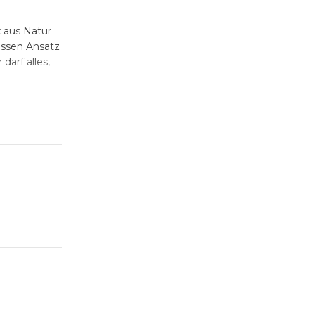
x aus Natur
essen Ansatz
darf alles,
ne
te die vielen
n
oder Kick-