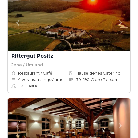
Rittergut Positz
Jena / Umland
Restaurant / Café
Hauseigenes Catering
4
Veranstaltungsräume
30–190 € pro Person
160
Gäste