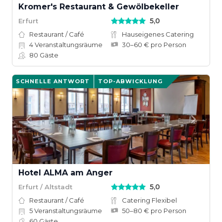
Kromer's Restaurant & Gewölbekeller
5,0
Erfurt
Restaurant / Café
Hauseigenes Catering
4
Veranstaltungsräume
30–60 € pro Person
80
Gäste
SCHNELLE ANTWORT
TOP-ABWICKLUNG
Hotel ALMA am Anger
5,0
Erfurt / Altstadt
Restaurant / Café
Catering Flexibel
5
Veranstaltungsräume
50–80 € pro Person
60
Gäste