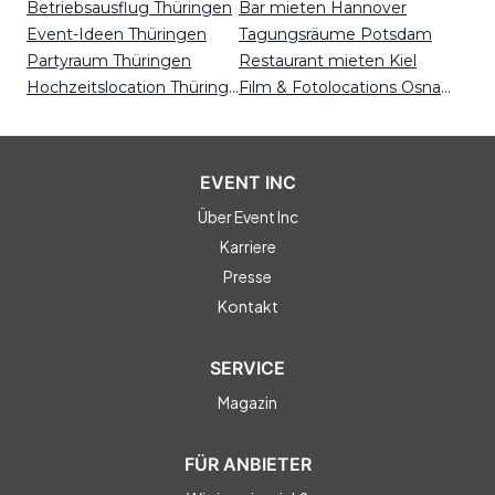
Betriebsausflug Thüringen
Bar mieten Hannover
Event-Ideen Thüringen
Tagungsräume Potsdam
Partyraum Thüringen
Restaurant mieten Kiel
Hochzeitslocation Thüringen
Film & Fotolocations Osnabrück
EVENT INC
Über Event Inc
Karriere
Presse
Kontakt
SERVICE
Magazin
FÜR ANBIETER