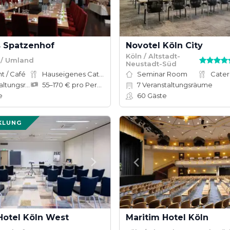
 Spatzenhof
Novotel Köln City
Köln / Altstadt-
/ Umland
Neustadt-Süd
t / Café
Hauseigenes Catering
Seminar Room
Cater
tungsräume
55–170 € pro Person
7
Veranstaltungsräume
e
60
Gäste
KLUNG
Hotel Köln West
Maritim Hotel Köln