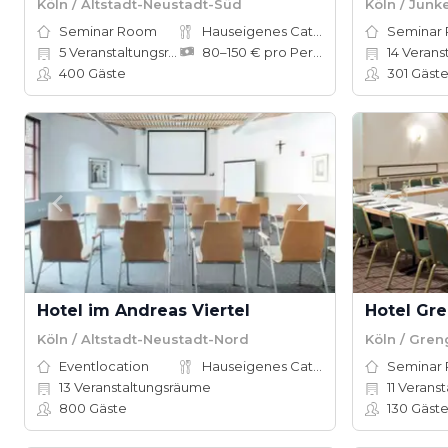
Köln / Altstadt-Neustadt-Süd
Köln / Junk
Seminar Room
Hauseigenes Catering
Seminar
5
Veranstaltungsräume
80–150 € pro Person
14
Verans
400
Gäste
301
Gäst
Hotel im Andreas Viertel
Hotel Gr
Köln / Altstadt-Neustadt-Nord
Köln / Gren
Eventlocation
Hauseigenes Catering
Seminar
13
Veranstaltungsräume
11
Veranst
800
Gäste
130
Gäst