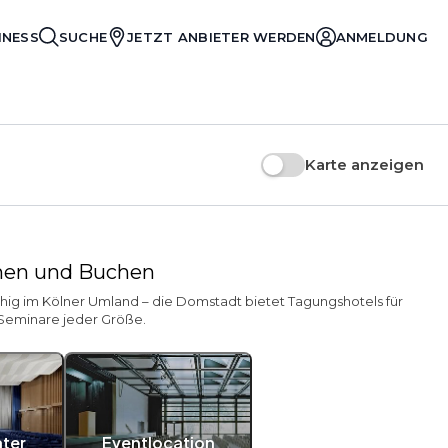
INESS
SUCHE
JETZT ANBIETER WERDEN
ANMELDUNG
Karte anzeigen
ichen und Buchen
hig im Kölner Umland – die Domstadt bietet Tagungshotels für
 Seminare jeder Größe.
ater
Eventlocation