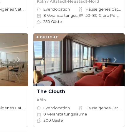
d
Köln / Altstadt-Neustadt-Nord
Hauseigenes Catering
Eventlocation
Hauseigenes Catering
8
Veranstaltungsräume
50–80 € pro Person
250
Gäste
HIGHLIGHT
The Clouth
Köln
Hauseigenes Catering
Eventlocation
Hauseigenes Catering
0
Veranstaltungsräume
300
Gäste