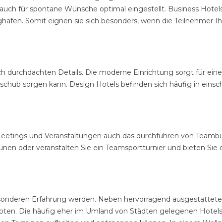
se auch für spontane Wünsche optimal eingestellt. Business Hot
hafen. Somit eignen sie sich besonders, wenn die Teilnehmer I
h durchdachten Details. Die moderne Einrichtung sorgt für ein
tsschub sorgen kann. Design Hotels befinden sich häufig in ein
eetings und Veranstaltungen auch das durchführen von Teambu
n oder veranstalten Sie ein Teamsportturnier und bieten Sie d
besonderen Erfahrung werden. Neben hervorragend ausgestatte
ten. Die häufig eher im Umland von Städten gelegenen Hotels