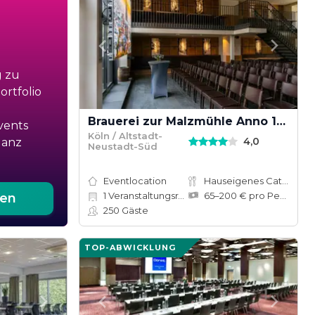
g zu
rtfolio
Brauerei zur Malzmühle Anno 1858
vents
Köln / Altstadt-
4,0
ganz
Neustadt-Süd
Eventlocation
Hauseigenes Catering
1
Veranstaltungsräume
65–200 € pro Person
ten
250
Gäste
TOP-ABWICKLUNG