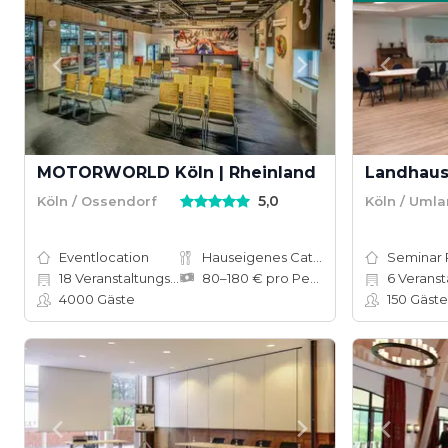
MOTORWORLD Köln | Rheinland
Landhaus
5,0
Köln / Ossendorf
Köln / Uml
Eventlocation
Hauseigenes Catering
Seminar
18
Veranstaltungsräume
80–180 € pro Person
6
Veranstal
4000
Gäste
150
Gäste