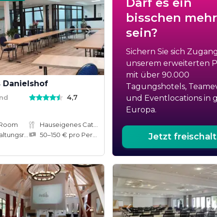
Darf es ein
bisschen mehr
sein?
Sichern Sie sich Zugan
unserem erweiterten Po
mit über 90.000
 Danielshof
Tagungshotels, Teame
4,7
and
und Eventlocations in 
Europa.
 Room
Hauseigenes Catering
tungsräume
50–150 € pro Person
Jetzt freischal