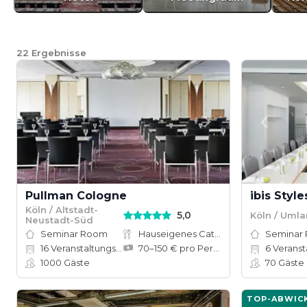
22
Ergebnisse
Pullman Cologne
Köln / Altstadt-
5,0
Köln / Uml
Neustadt-Süd
Seminar Room
Hauseigenes Catering
Seminar
16
Veranstaltungsräume
70–150 € pro Person
6
Veranstal
1000
Gäste
70
Gäste
TOP-ABWIC