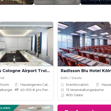
ibis Styles Cologne Airport Troisdorf
Radisson Blu Hotel Köl
and
Köln / Deutz
 Room
Hauseigenes Catering
Eventlocation
tungsräume
40–100 € pro Person
13
Veranstaltungsräume
800
Gäste
KLUNG