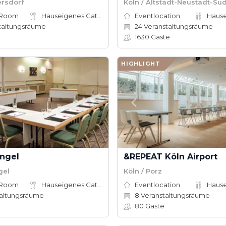
ersdorf
Köln / Altstadt-Neustadt-Sü
 Room
Hauseigenes Catering
Eventlocation
taltungsräume
24
Veranstaltungsräume
e
1630
Gäste
HIGHLIGHT
engel
&REPEAT Köln Airport
gel
Köln / Porz
 Room
Hauseigenes Catering
Eventlocation
altungsräume
8
Veranstaltungsräume
e
80
Gäste