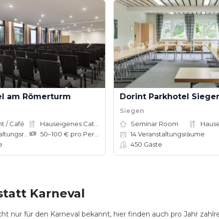
el am Römerturm
Dorint Parkhotel Siege
Siegen
t / Café
Hauseigenes Catering
Seminar Room
ungsräume
50–100 € pro Person
14
Veranstaltungsräume
e
450
Gäste
statt Karneval
ht nur für den Karneval bekannt, hier finden auch pro Jahr zahlr