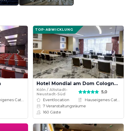
TOP-ABWICKLUNG
n
Hotel Mondial am Dom Cologne - MGallery
Köln / Altstadt-
5,0
Neustadt-Süd
Hauseigenes Catering
Eventlocation
Hauseigenes Catering
7
Veranstaltungsräume
160
Gäste