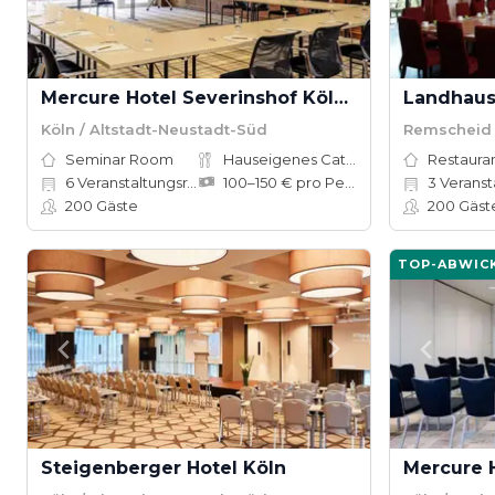
Mercure Hotel Severinshof Köln City
Landhaus
Köln / Altstadt-Neustadt-Süd
Remscheid 
Seminar Room
Hauseigenes Catering
Restauran
6
Veranstaltungsräume
100–150 € pro Person
3
Veranstal
200
Gäste
200
Gäst
TOP-ABWIC
Steigenberger Hotel Köln
Mercure 