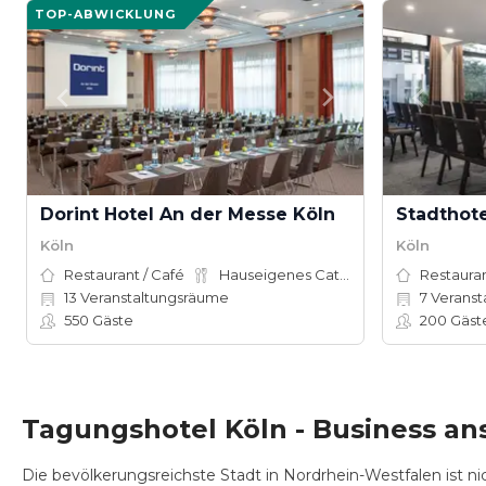
TOP-ABWICKLUNG
Dorint Hotel An der Messe Köln
Stadthot
Köln
Köln
Restaurant / Café
Hauseigenes Catering
Restauran
13
Veranstaltungsräume
7
Veranstalt
550
Gäste
200
Gäst
Tagungshotel Köln - Business an
Die bevölkerungsreichste Stadt in Nordrhein-Westfalen ist nic