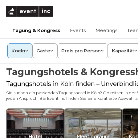
eventinc
Tagung & Kongress
Events
Meetings
Team
Koeln
Gäste
Preis pro Person
Kapazität
Tagungshotels & Kongressh
Tagungshotels in Köln finden – Unverbindl
Sie suchen ein passendes Tagungshotel in Köln? Ob mitten in der
jeden Anspruch. Bei Event Inc finden Sie eine kuratierte Auswahl
Hotel
Meetingraum
Kon