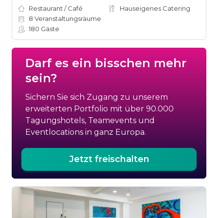
Restaurant / Café
Hauseigenes Catering
8
Veranstaltungsräume
180
Gäste
Darf es ein bisschen mehr
sein?
Sichern Sie sich Zugang zu unserem
erweiterten Portfolio mit über 90.000
Tagungshotels, Teamevents und
Eventlocations in ganz Europa.
Jetzt freischalten