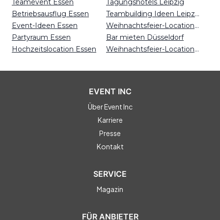
Teamevent Essen
Tagungshotels Leipzig
Betriebsausflug Essen
Teambuilding Ideen Leipzig
Event-Ideen Essen
Weihnachtsfeier-Locations Mainz
Partyraum Essen
Bar mieten Düsseldorf
Hochzeitslocation Essen
Weihnachtsfeier-Locations Dortmund
EVENT INC
Über Event Inc
Karriere
Presse
Kontakt
SERVICE
Magazin
FÜR ANBIETER