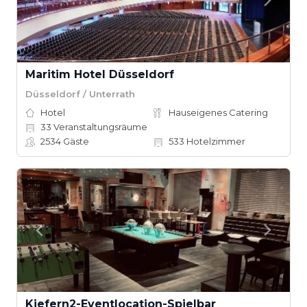
Maritim Hotel Düsseldorf
Düsseldorf / Unterrath
Hotel
Hauseigenes Catering
33
Veranstaltungsräume
2534
Gäste
533
Hotelzimmer
Kiefern2-Eventlocation-Spielbar