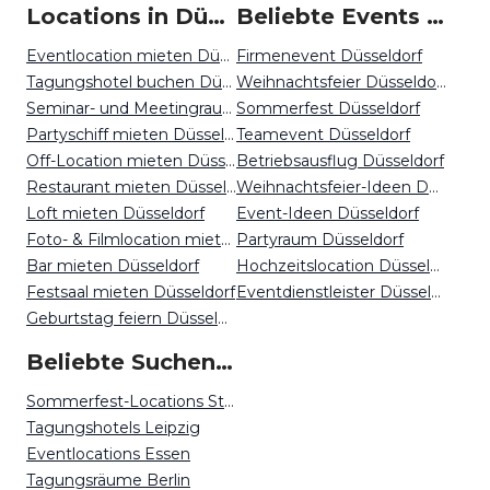
Locations in Düsseldorf mieten
Beliebte Events in Düsseldorf
Eventlocation mieten Düsseldorf
Firmenevent Düsseldorf
Tagungshotel buchen Düsseldorf
Weihnachtsfeier Düsseldorf
Seminar- und Meetingraum mieten Düsseldorf
Sommerfest Düsseldorf
Partyschiff mieten Düsseldorf
Teamevent Düsseldorf
Off-Location mieten Düsseldorf
Betriebsausflug Düsseldorf
Restaurant mieten Düsseldorf
Weihnachtsfeier-Ideen Düsseldorf
Loft mieten Düsseldorf
Event-Ideen Düsseldorf
Foto- & Filmlocation mieten Düsseldorf
Partyraum Düsseldorf
Bar mieten Düsseldorf
Hochzeitslocation Düsseldorf
Festsaal mieten Düsseldorf
Eventdienstleister Düsseldorf
Geburtstag feiern Düsseldorf
Beliebte Suchen auf Event Inc
Sommerfest-Locations Stuttgart
Tagungshotels Leipzig
Eventlocations Essen
Tagungsräume Berlin