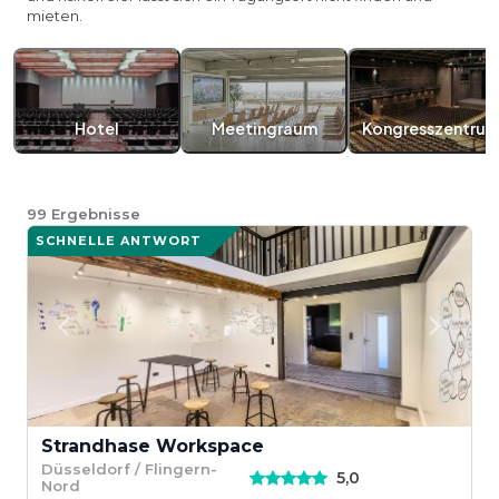
mieten.
Hotel
Meetingraum
Kongresszentru
99
Ergebnisse
SCHNELLE ANTWORT
Strandhase Workspace
Düsseldorf / Flingern-
5,0
Nord