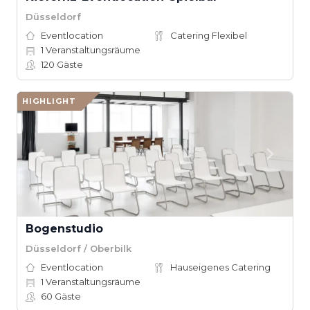
Düsseldorf
Eventlocation
Catering Flexibel
1
Veranstaltungsräume
120
Gäste
HIGHLIGHT
Bo­gen­stu­dio
Düsseldorf / Oberbilk
Eventlocation
Hauseigenes Catering
1
Veranstaltungsräume
60
Gäste