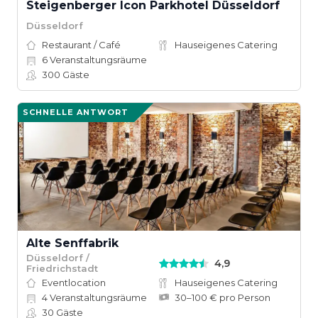
Steigenberger Icon Parkhotel Düsseldorf
Düsseldorf
Restaurant / Café
Hauseigenes Catering
6
Veranstaltungsräume
300
Gäste
SCHNELLE ANTWORT
Alte Senffabrik
Düsseldorf /
4,9
Friedrichstadt
Eventlocation
Hauseigenes Catering
4
Veranstaltungsräume
30–100 € pro Person
30
Gäste