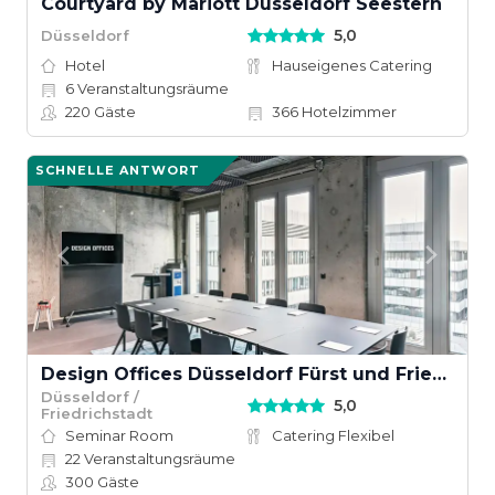
Courtyard by Mariott Düsseldorf Seestern
5,0
Düsseldorf
Hotel
Hauseigenes Catering
6
Veranstaltungsräume
220
Gäste
366
Hotelzimmer
SCHNELLE ANTWORT
Design Offices Düsseldorf Fürst und Friedrich
Düsseldorf /
5,0
Friedrichstadt
Seminar Room
Catering Flexibel
22
Veranstaltungsräume
300
Gäste