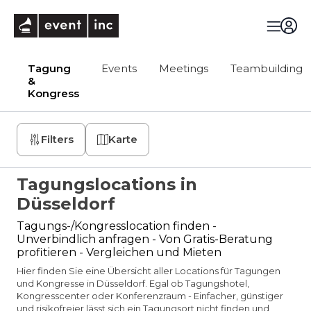
eventinc
Tagung
Events
Meetings
Teambuilding
&
Kongress
Filters
Karte
Tagungslocations in
Düsseldorf
Tagungs-/Kongresslocation finden -
Unverbindlich anfragen - Von Gratis-Beratung
profitieren - Vergleichen und Mieten
Hier finden Sie eine Übersicht aller Locations für Tagungen
und Kongresse in Düsseldorf. Egal ob Tagungshotel,
Kongresscenter oder Konferenzraum - Einfacher, günstiger
und risikofreier lässt sich ein Tagungsort nicht finden und