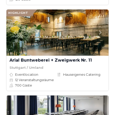
HIGHLIGHT
Arial Buntweberei + Zweigwerk Nr. 11
Stuttgart / Umland
Eventlocation
Hauseigenes Catering
12
Veranstaltungsräume
700
Gäste