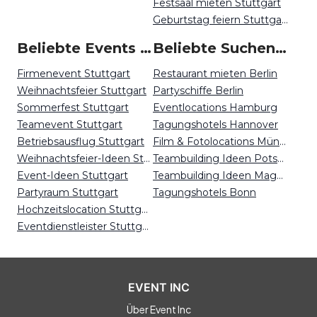
Festsaal mieten Stuttgart
Geburtstag feiern Stuttgart
Beliebte Events in Stuttgart
Beliebte Suchen auf Event Inc
Firmenevent Stuttgart
Restaurant mieten Berlin
Weihnachtsfeier Stuttgart
Partyschiffe Berlin
Sommerfest Stuttgart
Eventlocations Hamburg
Teamevent Stuttgart
Tagungshotels Hannover
Betriebsausflug Stuttgart
Film & Fotolocations Münster
Weihnachtsfeier-Ideen Stuttgart
Teambuilding Ideen Potsdam
Event-Ideen Stuttgart
Teambuilding Ideen Magdeburg
Partyraum Stuttgart
Tagungshotels Bonn
Hochzeitslocation Stuttgart
Eventdienstleister Stuttgart
EVENT INC
Über Event Inc