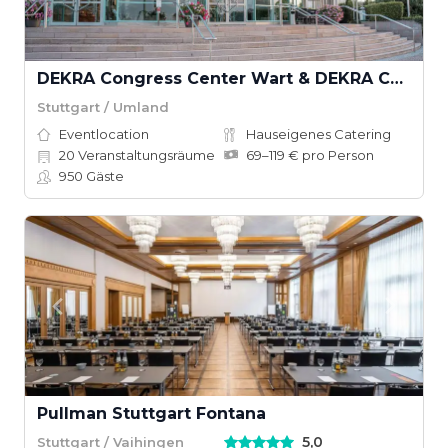
DEKRA Congress Center Wart & DEKRA Congresshotel Wart
Stuttgart / Umland
Eventlocation
Hauseigenes Catering
20
Veranstaltungsräume
69–119 € pro Person
950
Gäste
Pullman Stuttgart Fontana
5,0
Stuttgart / Vaihingen