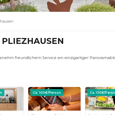
zhausen
 PLIEZHAUSEN
nehm freundlichem Service ein einzigartiger Panoramabli
n
Ca.
100
€/Person
Ca.
150
€/Pers