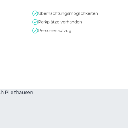
gen, inspirierenden Unternehmens-Location.
Übernachtungsmöglichkeiten
Parkplätze vorhanden
Personenaufzug