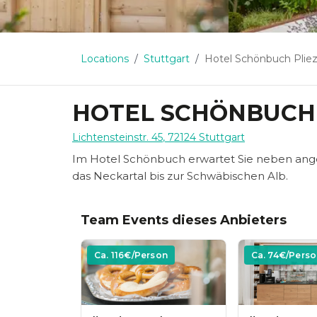
Locations
Stuttgart
Hotel Schönbuch Plie
HOTEL SCHÖNBUCH
Lichtensteinstr. 45
,
72124
Stuttgart
Im Hotel Schönbuch erwartet Sie neben ange
das Neckartal bis zur Schwäbischen Alb.
Team Events dieses Anbieters
Ca.
116
€/Person
Ca.
74
€/Perso