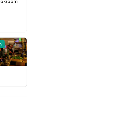
ookroom
n