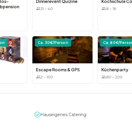
los-
Dinnerevent Quizine
Kochschule C
lbpension
15
–
40
8
–
16
son
Ca.
30
€/Person
Ca.
80
€/Perso
Escape Rooms & GPS
Küchenparty
2
–
100
80
–
200
Hauseigenes Catering