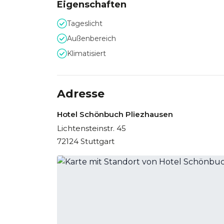
machen das Hotel Schönbuch zu einer vielseiti
Eigenschaften
Tageslicht
Außenbereich
Klimatisiert
Adresse
Hotel Schönbuch Pliezhausen
Lichtensteinstr. 45
72124 Stuttgart