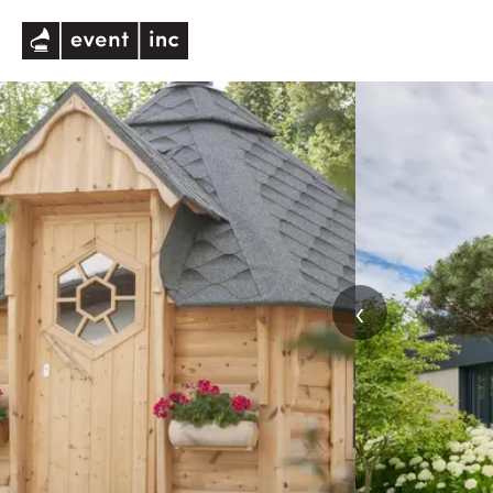
eventinc
‹