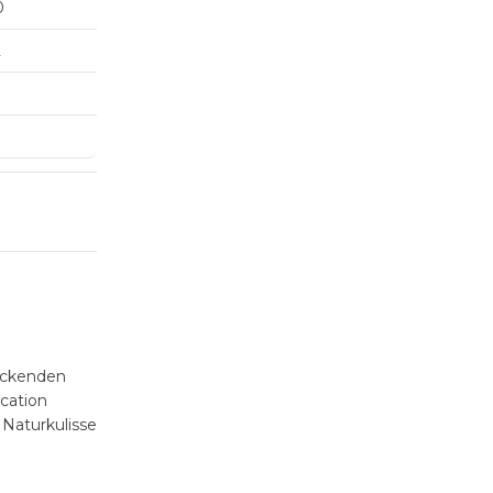
0
2
ruckenden
cation
Naturkulisse