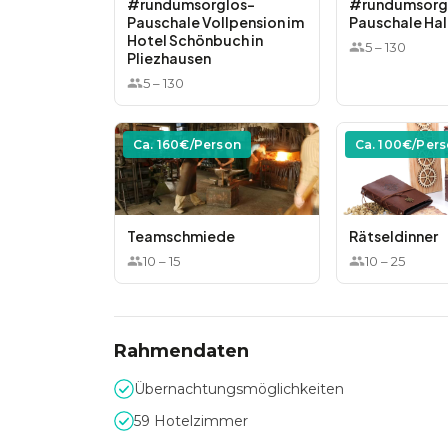
#rundumsorglos-
#rundumsorg
Pauschale Vollpension im
Pauschale Ha
Hotel Schönbuch in
5
–
130
Pliezhausen
5
–
130
Ca.
160
€/Person
Ca.
100
€/Per
Teamschmiede
Rätseldinner
10
–
15
10
–
25
Rahmendaten
Übernachtungsmöglichkeiten
59 Hotelzimmer