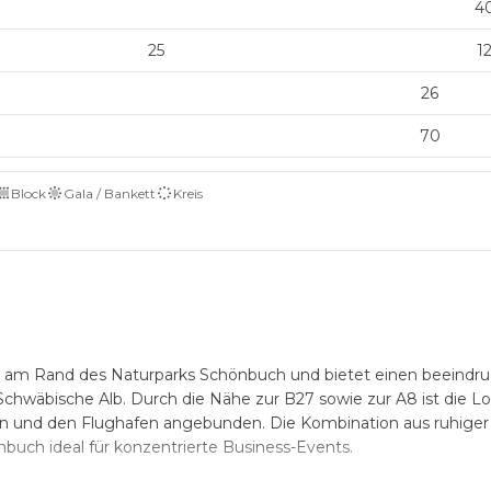
4
25
1
26
70
Block
Gala / Bankett
Kreis
sch am Rand des Naturparks Schönbuch und bietet einen beeind
chwäbische Alb. Durch die Nähe zur B27 sowie zur A8 ist die Lo
en und den Flughafen angebunden. Die Kombination aus ruhiger 
buch ideal für konzentrierte Business-Events.